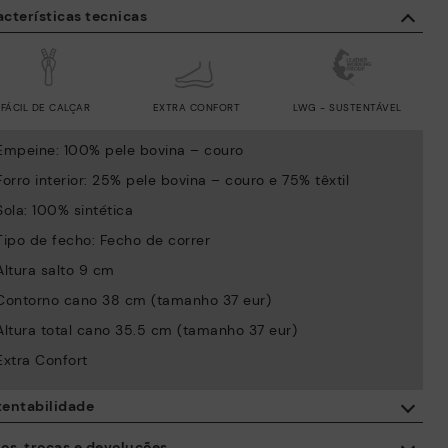
cterísticas tecnicas
FÁCIL DE CALÇAR
EXTRA CONFORT
LWG - SUSTENTÁVEL
Empeine: 100% pele bovina – couro
Forro interior: 25% pele bovina – couro e 75% têxtil
Sola: 100% sintética
Tipo de fecho: Fecho de correr
Altura salto 9 cm
Contorno cano 38 cm (tamanho 37 eur)
Altura total cano 35.5 cm (tamanho 37 eur)
Extra Confort
tentabilidade
Com a compra deste produto está a apoiar a fabricação
os, trocas e devoluções