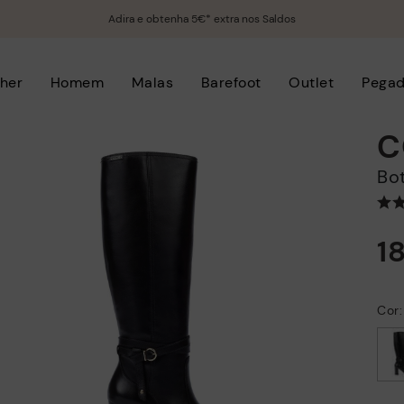
Adira e obtenha 5€* extra nos Saldos
her
Homem
Malas
Barefoot
Outlet
Pega
C
B
1
Cor
selecionado/a