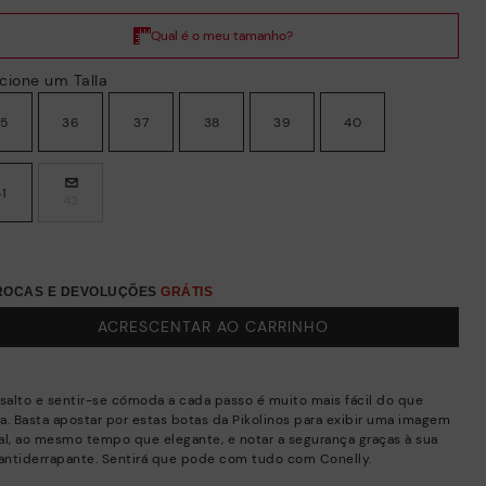
cione um Talla
35
36
37
38
39
40
41
42
TROCAS E DEVOLUÇÕES
GRÁTIS
ACRESCENTAR AO CARRINHO
 salto e sentir-se cómoda a cada passo é muito mais fácil do que
a. Basta apostar por estas botas da Pikolinos para exibir uma imagem
al, ao mesmo tempo que elegante, e notar a segurança graças à sua
 antiderrapante. Sentirá que pode com tudo com Conelly.