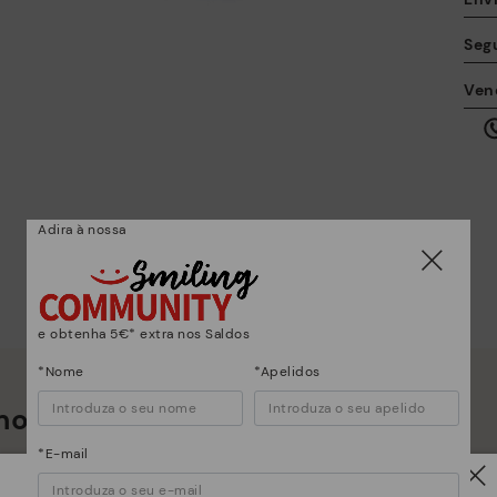
Seg
A 
Ven
ta
qu
al
Adira à nossa
e obtenha 5€* extra nos Saldos
Co
*Nome
*Apelidos
os muito mais do que sapatos
*E
gr
*E-mail
su