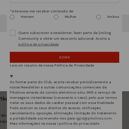
Atenção!
*Interessa-me receber conteúdo de:
Homem
Mulher
Ambos
Parece que está em
USA
e vai aceder no
Portugal
.
Quer ir para a web de
USA
?
Quero subscrever a newsletter, fazer parte da Smiling
Community e obter um desconto adicional. Aceito a
política de privacidade
¡UPS! FOI UM LAPSO, CONTINUO EM USA
ADIRA
NÂO, QUERO VISITAR A WEB DO PORTUGAL
Leia um resumo da nossa Política de Privacidade
Estamos presentes em mais de 29 lojas.
Selecione a sua
aqui
.
Ao formar parte do Club, aceita receber periodicamente a
nossa Newsletter e outras comunicações comerciais da
Pikolinos através de correio eletrónico e/ou SMS e serviço de
ikolinos
Inovação
mensagens instantâneas (consoante o caso), pelo que iremos
tratar os seus dados de caráter pessoal com essa finalidade.
Descubra mais
Pode exercer os seus direitos de acesso, retificação,
cancelamento, oposição, eliminação, limitação do tratamento
trabalhamos para que
A pele é o que melhor nos define e
e portabilidade escrevendo-nos para
rgpd@pikolinos.com
.
seja único.
representa.
Mais informações na nossa <
política de privacidade
.