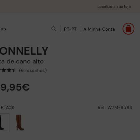
Localize a sua loja
das
PT-PT
A Minha Conta
ONNELLY
ota de cano alto
(6 resenhas)
89,95€
: BLACK
Ref: W7M-9584