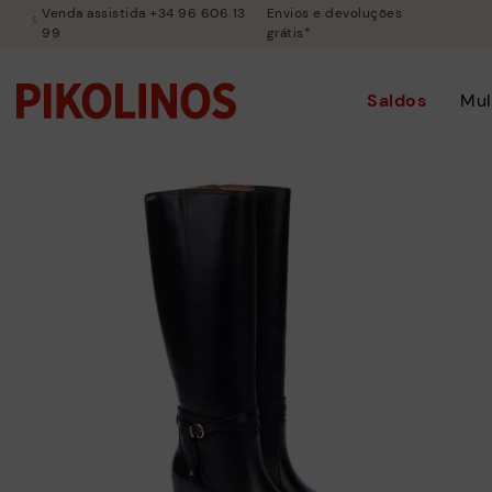
Venda assistida +34 96 606 13
Envios e devoluções
99
grátis*
Saldos
Mul