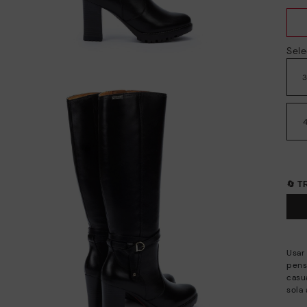
Sele
🔄 
Usar
pens
casu
sola