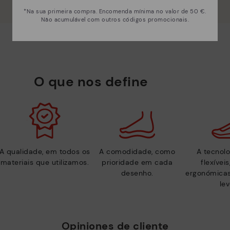
*Na sua primeira compra. Encomenda mínima no valor de 50 €.
Não acumulável com outros códigos promocionais.
O que nos define
A qualidade, em todos os
A comodidade, como
A tecnolo
materiais que utilizamos.
prioridade em cada
flexívei
desenho.
ergonómicas
lev
Opiniones de cliente