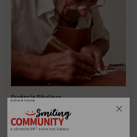
Essência Pikolinos
Adira à nossa
Descubra mais
Desde 1984 trabalhamos para que cada sapato seja
único.
e obtenha 5€* extra nos Saldos