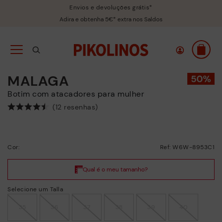
Envios e devoluções grátis*
Adira e obtenha 5€* extra nos Saldos
MALAGA
Botim com atacadores para mulher
(12 resenhas)
Cor:
Ref: W6W-8953C1
Selecione um Talla
35
36
37
38
39
40