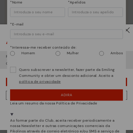
*Nome
*Apelidos
*E-mail
Atenção!
*Interessa-me receber conteúdo de:
Homem
Mulher
Ambos
Parece que está em
USA
e vai aceder no
Portugal
.
Quer ir para a web de
USA
?
Quero subscrever a newsletter, fazer parte da Smiling
Community e obter um desconto adicional. Aceito a
política de privacidade
¡UPS! FOI UM LAPSO, CONTINUO EM USA
ADIRA
NÂO, QUERO VISITAR A WEB DO PORTUGAL
Leia um resumo da nossa Política de Privacidade
Estamos presentes em mais de 29 lojas.
Selecione a sua
aqui
.
Ao formar parte do Club, aceita receber periodicamente a
nossa Newsletter e outras comunicações comerciais da
Pikolinos através de correio eletrónico e/ou SMS e serviço de