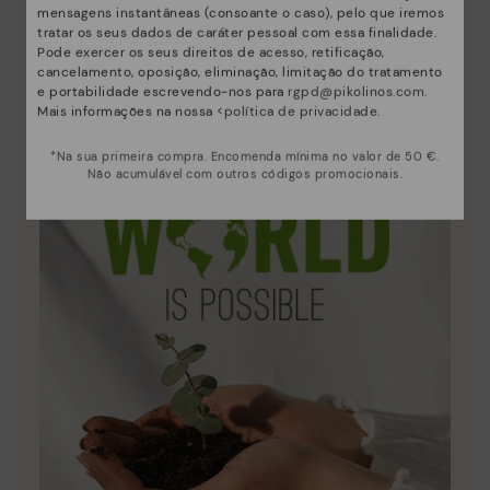
mensagens instantâneas (consoante o caso), pelo que iremos
Inovação
tratar os seus dados de caráter pessoal com essa finalidade.
Pode exercer os seus direitos de acesso, retificação,
Descubra mais
cancelamento, oposição, eliminação, limitação do tratamento
e portabilidade escrevendo-nos para
rgpd@pikolinos.com
.
A pele é o que melhor nos define e representa.
Mais informações na nossa <
política de privacidade
.
*Na sua primeira compra. Encomenda mínima no valor de 50 €.
Não acumulável com outros códigos promocionais.