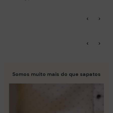
o meio ambiente e minimizamos a poluição nos nossos
processos.
Click and collect.
Através das auditorias BSCI certificadas por Amfori,
‹
›
supervisionamos a sustentabilidade social e ambiental de
toda a cadeia de abastecimento.
Garantia Pikolinos.
Residuo Cero: Valorizamos as matérias-primas reduzindo a
geração de resíduos e fomentando a sua reutilização.
‹
›
Consulte mais informações sobre envios
.
aqui
A Pikolinos trabalha pela sustentabilidade de todos os seus
materiais e processos de produção.
*Envios gratuitos para pedidos superiores a 50€ - devoluções
gratuitas. Prazo de devolução ampliado para 60 dias para
DESCUBRA MAIS
utilizadores subscritos à newsletter e membros do Club.
Somos muito mais do que sapatos