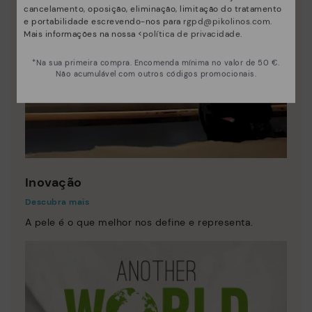
cancelamento, oposição, eliminação, limitação do tratamento
e portabilidade escrevendo-nos para
rgpd@pikolinos.com
.
Mais informações na nossa <
política de privacidade
.
*Na sua primeira compra. Encomenda mínima no valor de 50 €.
Não acumulável com outros códigos promocionais.
Inovação
Descubra mais
A pele é o que melhor nos define e representa.