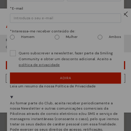
*E-mail
Atenção!
Essência Pikolinos
*Interessa-me receber conteúdo de:
Homem
Mulher
Ambos
Descubra mais
Parece que está em
USA
e vai aceder no
Portugal
.
Desde 1984 trabalhamos para que cada sapato seja
Quer ir para a web de
USA
?
único.
Quero subscrever a newsletter, fazer parte da Smiling
Community e obter um desconto adicional. Aceito a
política de privacidade
¡UPS! FOI UM LAPSO, CONTINUO EM USA
ADIRA
NÂO, QUERO VISITAR A WEB DO PORTUGAL
Leia um resumo da nossa Política de Privacidade
Estamos presentes em mais de 29 lojas.
Selecione a sua
aqui
.
Ao formar parte do Club, aceita receber periodicamente a
nossa Newsletter e outras comunicações comerciais da
Pikolinos através de correio eletrónico e/ou SMS e serviço de
mensagens instantâneas (consoante o caso), pelo que iremos
tratar os seus dados de caráter pessoal com essa finalidade.
Pode exercer os seus direitos de acesso, retificação,