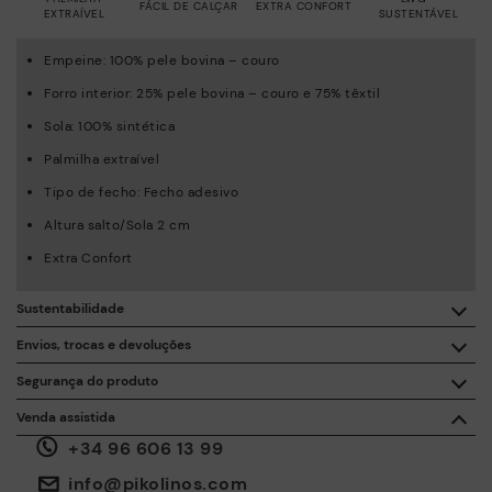
FÁCIL DE CALÇAR
EXTRA CONFORT
EXTRAÍVEL
SUSTENTÁVEL
Empeine: 100% pele bovina – couro
Forro interior: 25% pele bovina – couro e 75% têxtil
Sola: 100% sintética
Palmilha extraível
Tipo de fecho: Fecho adesivo
Altura salto/Sola 2 cm
Extra Confort
Sustentabilidade
Com a compra deste produto está a apoiar a fabricação
Envios, trocas e devoluções
responsável da pele através do Leather Working Group.
Segurança do produto
Entrega gratuita a partir de 50 € de compras.
ISO 14006 Ecodesign: A nossa coleção foi desenhada
A segurança dos nossos produtos é importantes para nós. E a
Venda assistida
identificando os impactos ambientais em todo o ciclo de
sua também. Por este motivo, disponibilizamos-lhe um espaço
vida do produto, com o objetivo de os reduzir ao mínimo.
+34 96 606 13 99
através do qual poderá contactar-nos, caso ocorra alguma
30 dias para trocas e devoluções*.
incidência ou tenha alguma questão sobre a segurança do
Através da
ou em
.
Minha Conta
pontos de acesso
ISO 14001 Environmental management systems: Protegemos
info@pikolinos.com
produto.
Faça-o aqui.