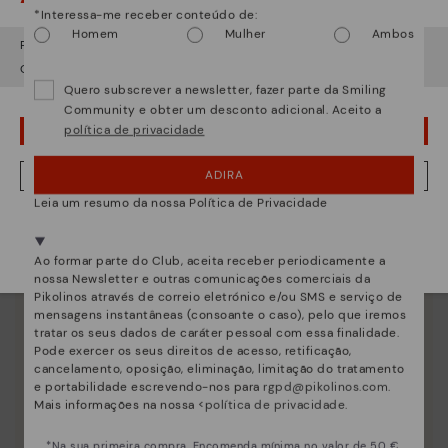
*Interessa-me receber conteúdo de:
Homem
Mulher
Ambos
Parece que está em
USA
e vai aceder no
Portugal
.
Essência Pikolinos
Quer ir para a web de
USA
?
Descubra mais
Quero subscrever a newsletter, fazer parte da Smiling
Desde 1984 trabalhamos para que cada sapato seja
Community e obter um desconto adicional. Aceito a
único.
política de privacidade
¡UPS! FOI UM LAPSO, CONTINUO EM USA
ADIRA
NÂO, QUERO VISITAR A WEB DO PORTUGAL
Leia um resumo da nossa Política de Privacidade
Estamos presentes em mais de 29 lojas.
Selecione a sua
aqui
.
Ao formar parte do Club, aceita receber periodicamente a
nossa Newsletter e outras comunicações comerciais da
Pikolinos através de correio eletrónico e/ou SMS e serviço de
mensagens instantâneas (consoante o caso), pelo que iremos
tratar os seus dados de caráter pessoal com essa finalidade.
Pode exercer os seus direitos de acesso, retificação,
cancelamento, oposição, eliminação, limitação do tratamento
e portabilidade escrevendo-nos para
rgpd@pikolinos.com
.
Mais informações na nossa <
política de privacidade
.
*Na sua primeira compra. Encomenda mínima no valor de 50 €.