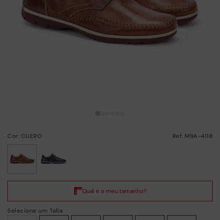
Cor: CUERO
Ref: M9A-4118
selecionado/a
Selecione um Talla