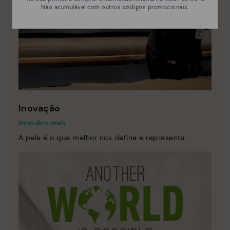
Não acumulável com outros códigos promocionais.
Inovação
Descubra mais
A pele é o que melhor nos define e representa.