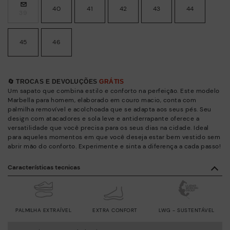
40
41
42
43
44
39
45
46
🔄 TROCAS E DEVOLUÇÕES
GRÁTIS
Um sapato que combina estilo e conforto na perfeição. Este modelo
Marbella para homem, elaborado em couro macio, conta com
palmilha removível e acolchoada que se adapta aos seus pés. Seu
design com atacadores e sola leve e antiderrapante oferece a
versatilidade que você precisa para os seus dias na cidade. Ideal
para aqueles momentos em que você deseja estar bem vestido sem
abrir mão do conforto. Experimente e sinta a diferença a cada passo!
Características tecnicas
PALMILHA EXTRAÍVEL
EXTRA CONFORT
LWG - SUSTENTÁVEL