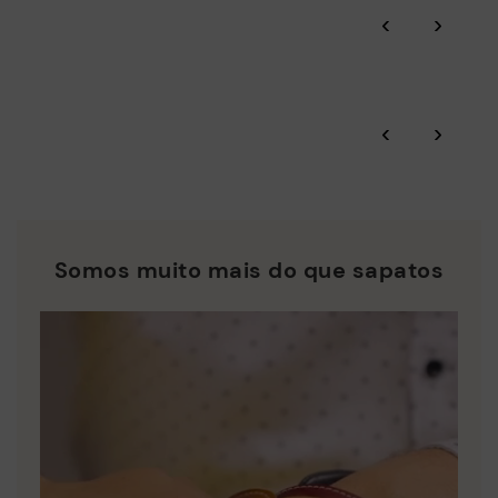
Através das auditorias BSCI certificadas por Amfori,
‹
›
supervisionamos a sustentabilidade social e ambiental de
toda a cadeia de abastecimento.
Garantia Pikolinos.
Residuo Cero: Valorizamos as matérias-primas reduzindo a
geração de resíduos e fomentando a sua reutilização.
‹
›
Consulte mais informações sobre envios
.
aqui
A Pikolinos trabalha pela sustentabilidade de todos os seus
materiais e processos de produção.
*Envios gratuitos para pedidos superiores a 50€ - devoluções
gratuitas. Prazo de devolução ampliado para 60 dias para
DESCUBRA MAIS
utilizadores subscritos à newsletter e membros do Club.
Somos muito mais do que sapatos