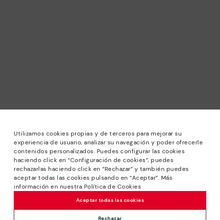
Utilizamos cookies propias y de terceros para mejorar su
experiencia de usuario, analizar su navegación y poder ofrecerle
contenidos personalizados. Puedes configurar las cookies
haciendo click en “Configuración de cookies”, puedes
*Saldos: Descontos de até -40% em modelos selecionados.
rechazarlas haciendo click en “Rechazar” y también puedes
Promoção não acumulável a outras ofertas e descontos
aceptar todas las cookies pulsando en “Aceptar”. Más
especiais. Até às 23H59 CET de 24/08/2026. Válido na loja
información en nuestra Política de Cookies
online www.pikolinos.com e nas lojas Pikolinos.
Aceptar todas las cookies
*Até -50% Descontos Extra Outlet. Promoção não
acumulável com outras ofertas e descontos especiais.
Rechazar