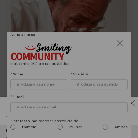
Adira à nossa
e obtenha 5€* extra nos Saldos
*Nome
*Apelidos
*E-mail
Atenção!
Essência Pikolinos
*Interessa-me receber conteúdo de:
Homem
Mulher
Ambos
Descubra mais
Parece que está em
USA
e vai aceder no
Portugal
.
Desde 1984 trabalhamos para que cada sapato seja
Quer ir para a web de
USA
?