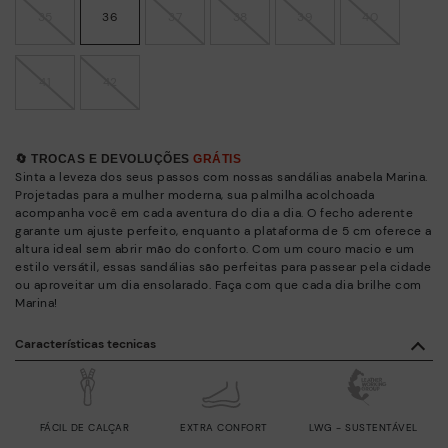
35
36
37
38
39
40
41
42
🔄 TROCAS E DEVOLUÇÕES
GRÁTIS
Sinta a leveza dos seus passos com nossas sandálias anabela Marina.
Projetadas para a mulher moderna, sua palmilha acolchoada
acompanha você em cada aventura do dia a dia. O fecho aderente
garante um ajuste perfeito, enquanto a plataforma de 5 cm oferece a
altura ideal sem abrir mão do conforto. Com um couro macio e um
estilo versátil, essas sandálias são perfeitas para passear pela cidade
ou aproveitar um dia ensolarado. Faça com que cada dia brilhe com
Marina!
Características tecnicas
FÁCIL DE CALÇAR
EXTRA CONFORT
LWG - SUSTENTÁVEL