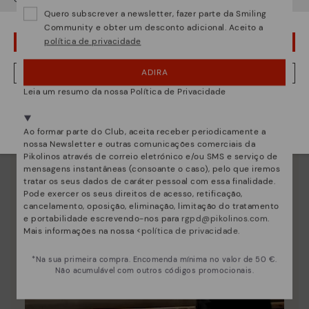
único.
Quero subscrever a newsletter, fazer parte da Smiling
Community e obter um desconto adicional. Aceito a
política de privacidade
¡UPS! FOI UM LAPSO, CONTINUO EM USA
ADIRA
NÂO, QUERO VISITAR A WEB DO PORTUGAL
Leia um resumo da nossa Política de Privacidade
Estamos presentes em mais de 29 lojas.
Selecione a sua
aqui
.
Ao formar parte do Club, aceita receber periodicamente a
nossa Newsletter e outras comunicações comerciais da
Pikolinos através de correio eletrónico e/ou SMS e serviço de
mensagens instantâneas (consoante o caso), pelo que iremos
tratar os seus dados de caráter pessoal com essa finalidade.
Pode exercer os seus direitos de acesso, retificação,
cancelamento, oposição, eliminação, limitação do tratamento
e portabilidade escrevendo-nos para
rgpd@pikolinos.com
.
Mais informações na nossa <
política de privacidade
.
*Na sua primeira compra. Encomenda mínima no valor de 50 €.
Não acumulável com outros códigos promocionais.