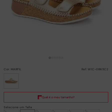
Cor: MARFIL
Ref: W1C-0865C2
selecionado/a
Selecione um Talla