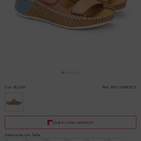
Cor: BLUSH
Ref: W1C-0865C3
selecionado/a
Selecione um Talla