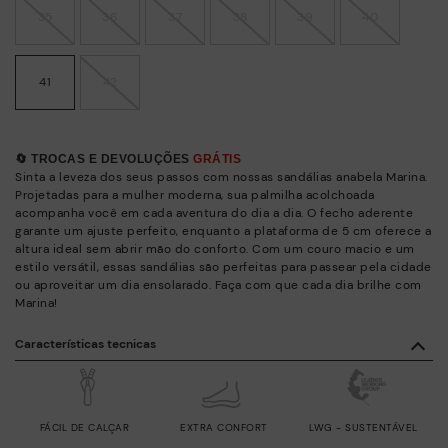
35
36
37
38
39
40
41
42
🔄 TROCAS E DEVOLUÇÕES
GRÁTIS
Sinta a leveza dos seus passos com nossas sandálias anabela Marina.
Projetadas para a mulher moderna, sua palmilha acolchoada
acompanha você em cada aventura do dia a dia. O fecho aderente
garante um ajuste perfeito, enquanto a plataforma de 5 cm oferece a
altura ideal sem abrir mão do conforto. Com um couro macio e um
estilo versátil, essas sandálias são perfeitas para passear pela cidade
ou aproveitar um dia ensolarado. Faça com que cada dia brilhe com
Marina!
Características tecnicas
FÁCIL DE CALÇAR
EXTRA CONFORT
LWG - SUSTENTÁVEL