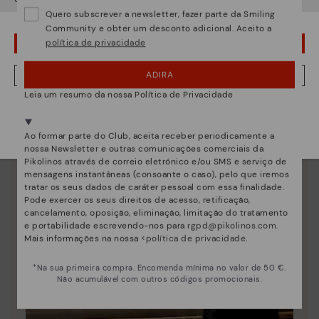
único.
Quero subscrever a newsletter, fazer parte da Smiling
Community e obter um desconto adicional. Aceito a
política de privacidade
¡UPS! FOI UM LAPSO, CONTINUO EM USA
ADIRA
NÂO, QUERO VISITAR A WEB DO PORTUGAL
Leia um resumo da nossa Política de Privacidade
Estamos presentes em mais de 29 lojas.
Selecione a sua
aqui
.
Ao formar parte do Club, aceita receber periodicamente a
nossa Newsletter e outras comunicações comerciais da
Pikolinos através de correio eletrónico e/ou SMS e serviço de
mensagens instantâneas (consoante o caso), pelo que iremos
tratar os seus dados de caráter pessoal com essa finalidade.
Pode exercer os seus direitos de acesso, retificação,
cancelamento, oposição, eliminação, limitação do tratamento
e portabilidade escrevendo-nos para
rgpd@pikolinos.com
.
Mais informações na nossa <
política de privacidade
.
*Na sua primeira compra. Encomenda mínima no valor de 50 €.
Não acumulável com outros códigos promocionais.