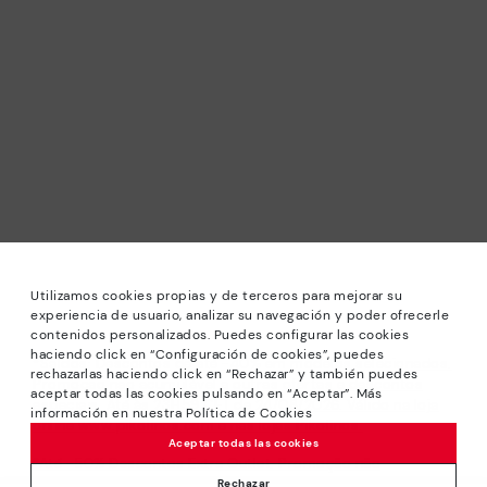
Utilizamos cookies propias y de terceros para mejorar su
experiencia de usuario, analizar su navegación y poder ofrecerle
contenidos personalizados. Puedes configurar las cookies
haciendo click en “Configuración de cookies”, puedes
*Saldos: Descontos de até -40% em modelos selecionados.
rechazarlas haciendo click en “Rechazar” y también puedes
Promoção não acumulável a outras ofertas e descontos
aceptar todas las cookies pulsando en “Aceptar”. Más
especiais. Até às 23H59 CET de 24/08/2026. Válido na loja
información en nuestra Política de Cookies
online www.pikolinos.com e nas lojas Pikolinos.
Aceptar todas las cookies
*Até -50% Descontos Extra Outlet. Promoção não
acumulável com outras ofertas e descontos especiais.
Rechazar