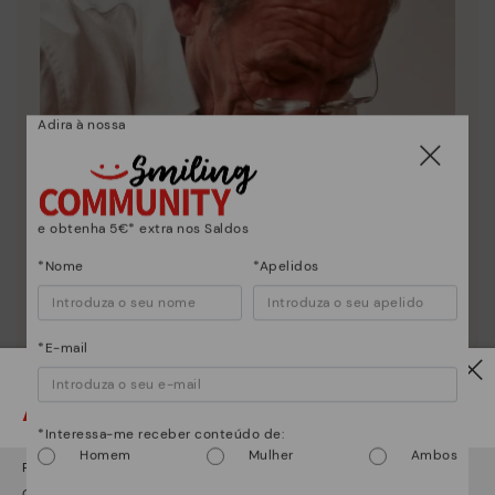
Adira à nossa
e obtenha 5€* extra nos Saldos
*Nome
*Apelidos
*E-mail
Atenção!
Essência Pikolinos
*Interessa-me receber conteúdo de:
Homem
Mulher
Ambos
Descubra mais
Parece que está em
USA
e vai aceder no
Portugal
.
Desde 1984 trabalhamos para que cada sapato seja
Quer ir para a web de
USA
?