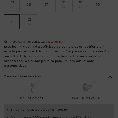
36
37
40
35
38
39
41
42
🔄 TROCAS E DEVOLUÇÕES
GRÁTIS
Este botim Medina é a definição de estilo prático. Conforto em
estado puro em um básico imprescindível para o seu dia a dia. Com
um salto de 4,5 cm que oferece a altura certa e um conforto
excepcional, é o aliado perfeito para um look casual com
personalidade.
Características tecnicas
FÁCIL DE CALÇAR
LWG - SUSTENTÁVEL
Empeine: 100% pele bovina – couro
Forro interior: 25% pele bovina – couro e 75% têxtil