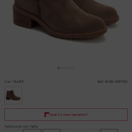
Cor: TAUPE
Ref: W0D-8871SE
selecionado/a
Selecione um Talla