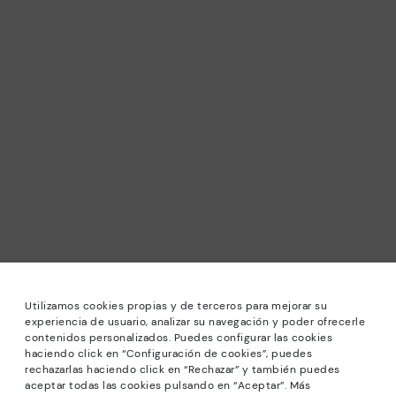
Utilizamos cookies propias y de terceros para mejorar su
experiencia de usuario, analizar su navegación y poder ofrecerle
contenidos personalizados. Puedes configurar las cookies
haciendo click en “Configuración de cookies”, puedes
*Saldos: Descontos de até -40% em modelos selecionados.
rechazarlas haciendo click en “Rechazar” y también puedes
Promoção não acumulável a outras ofertas e descontos
aceptar todas las cookies pulsando en “Aceptar”. Más
especiais. Até às 23H59 CET de 24/08/2026. Válido na loja