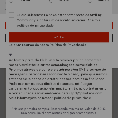
Homem
Mulher
Ambos
Descubra mais
Parece que está em
USA
e vai aceder no
Portugal
.
Quer ir para a web de
USA
?
Desde 1984 trabalhamos para que cada sapato seja
Quero subscrever a newsletter, fazer parte da Smiling
único.
Community e obter um desconto adicional. Aceito a
política de privacidade
¡UPS! FOI UM LAPSO, CONTINUO EM USA
ADIRA
NÂO, QUERO VISITAR A WEB DO PORTUGAL
Leia um resumo da nossa Política de Privacidade
Estamos presentes em mais de 29 lojas.
Selecione a sua
aqui
.
Ao formar parte do Club, aceita receber periodicamente a
nossa Newsletter e outras comunicações comerciais da
Pikolinos através de correio eletrónico e/ou SMS e serviço de
mensagens instantâneas (consoante o caso), pelo que iremos
tratar os seus dados de caráter pessoal com essa finalidade.
Pode exercer os seus direitos de acesso, retificação,
cancelamento, oposição, eliminação, limitação do tratamento
e portabilidade escrevendo-nos para
rgpd@pikolinos.com
.
Mais informações na nossa <
política de privacidade
.
*Na sua primeira compra. Encomenda mínima no valor de 50 €.
Não acumulável com outros códigos promocionais.