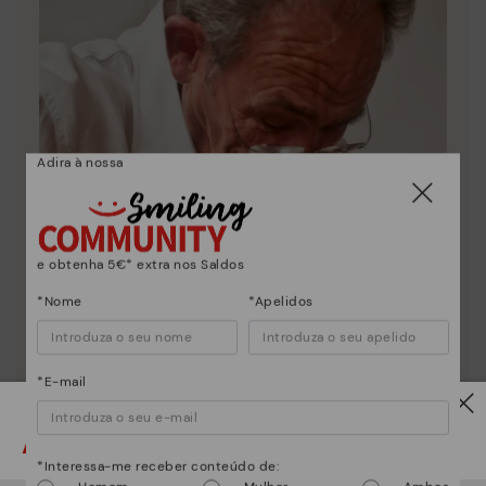
Adira à nossa
e obtenha 5€* extra nos Saldos
*Nome
*Apelidos
*E-mail
Atenção!
Essência Pikolinos
*Interessa-me receber conteúdo de: