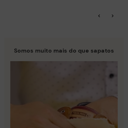
Residuo Cero: Valorizamos as matérias-primas reduzindo a
geração de resíduos e fomentando a sua reutilização.
‹
›
Consulte mais informações sobre envios
.
aqui
A Pikolinos trabalha pela sustentabilidade de todos os seus
materiais e processos de produção.
*Envios gratuitos para pedidos superiores a 50€ - devoluções
gratuitas. Prazo de devolução ampliado para 60 dias para
DESCUBRA MAIS
utilizadores subscritos à newsletter e membros do Club.
Somos muito mais do que sapatos