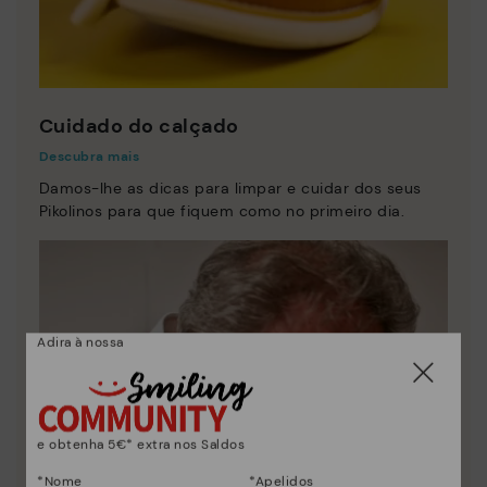
Cuidado do calçado
Descubra mais
Damos-lhe as dicas para limpar e cuidar dos seus
Pikolinos para que fiquem como no primeiro dia.
Adira à nossa
e obtenha 5€* extra nos Saldos
*Nome
*Apelidos