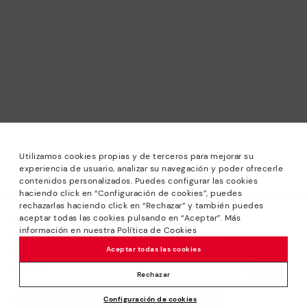
Utilizamos cookies propias y de terceros para mejorar su
experiencia de usuario, analizar su navegación y poder ofrecerle
contenidos personalizados. Puedes configurar las cookies
haciendo click en “Configuración de cookies”, puedes
*Saldos: Descontos de até -40% em modelos selecionados.
rechazarlas haciendo click en “Rechazar” y también puedes
Promoção não acumulável a outras ofertas e descontos
Lamentamos muito, este produto não
aceptar todas las cookies pulsando en “Aceptar”. Más
especiais. Até às 23H59 CET de 24/08/2026. Válido na loja
información en nuestra Política de Cookies
está disponível. Mas não fique desiludido,
online www.pikolinos.com e nas lojas Pikolinos.
porque temos produtos similares que irá
Aceptar todas las cookies
Preço reduzido de
109,95€
*Até -50% Descontos Extra Outlet. Promoção não
adorar.
54,97€
para
acumulável com outras ofertas e descontos especiais.
Rechazar
Válido na loja online www.pikolinos.com. Até às 23h59 CEST
Configuración de cookies
(Bruxelas, Copenhaga, Madrid, Paris) de 31/08/2026.
ACRESCENTAR AO CARRINHO