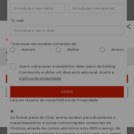
*E-mail
Atenção!
*Interessa-me receber conteúdo de:
Homem
Mulher
Ambos
Parece que está em
USA
e vai aceder no
Portugal
.
Quer ir para a web de
USA
?
Quero subscrever a newsletter, fazer parte da Smiling
Community e obter um desconto adicional. Aceito a
política de privacidade
¡UPS! FOI UM LAPSO, CONTINUO EM USA
Essência Pikolinos
Descubra mais
ADIRA
NÂO, QUERO VISITAR A WEB DO PORTUGAL
Desde 1984 trabalhamos para que cada sapato seja
Leia um resumo da nossa Política de Privacidade
único.
Estamos presentes em mais de 29 lojas.
Selecione a sua
aqui
.
Ao formar parte do Club, aceita receber periodicamente a
nossa Newsletter e outras comunicações comerciais da
Pikolinos através de correio eletrónico e/ou SMS e serviço de
mensagens instantâneas (consoante o caso), pelo que iremos