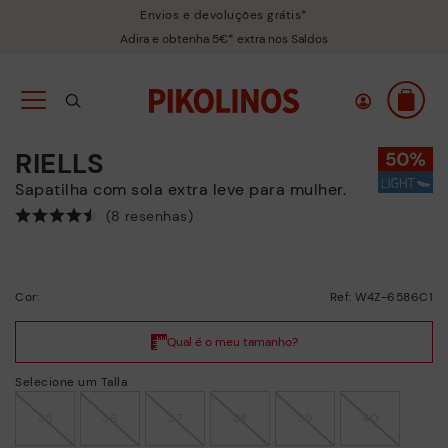
Envios e devoluções grátis*
Adira e obtenha 5€* extra nos Saldos
RIELLS
Sapatilha com sola extra leve para mulher.
(8 resenhas)
Cor:
Ref: W4Z-6586C1
Selecione um Talla
35
36
37
38
39
40