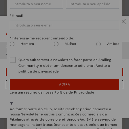
*E-mail
Atenção!
*Interessa-me receber conteúdo de:
Homem
Mulher
Ambos
Parece que está em
USA
e vai aceder no
Portugal
.
Quer ir para a web de
USA
?
Quero subscrever a newsletter, fazer parte da Smiling
Community e obter um desconto adicional. Aceito a
política de privacidade
¡UPS! FOI UM LAPSO, CONTINUO EM USA
Essência Pikolinos
ADIRA
NÂO, QUERO VISITAR A WEB DO PORTUGAL
Descubra mais
Leia um resumo da nossa Política de Privacidade
Desde 1984 trabalhamos para que cada sapato seja
Estamos presentes em mais de 29 lojas.
único.
Selecione a sua
aqui
.
Ao formar parte do Club, aceita receber periodicamente a
nossa Newsletter e outras comunicações comerciais da
Pikolinos através de correio eletrónico e/ou SMS e serviço de
mensagens instantâneas (consoante o caso), pelo que iremos