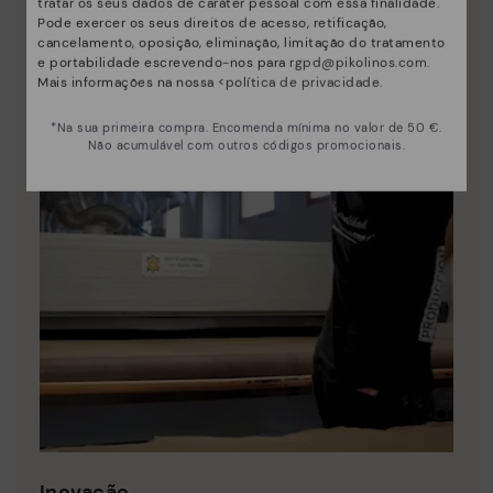
tratar os seus dados de caráter pessoal com essa finalidade.
Pode exercer os seus direitos de acesso, retificação,
cancelamento, oposição, eliminação, limitação do tratamento
e portabilidade escrevendo-nos para
rgpd@pikolinos.com
.
Mais informações na nossa <
política de privacidade
.
*Na sua primeira compra. Encomenda mínima no valor de 50 €.
Não acumulável com outros códigos promocionais.
Inovação