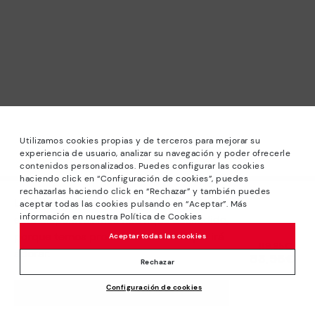
Utilizamos cookies propias y de terceros para mejorar su
experiencia de usuario, analizar su navegación y poder ofrecerle
contenidos personalizados. Puedes configurar las cookies
haciendo click en “Configuración de cookies”, puedes
*Saldos: Descontos de até -40% em modelos selecionados.
rechazarlas haciendo click en “Rechazar” y también puedes
Promoção não acumulável a outras ofertas e descontos
Lamentamos muito, este produto não
aceptar todas las cookies pulsando en “Aceptar”. Más
especiais. Até às 23H59 CET de 24/08/2026. Válido na loja
información en nuestra Política de Cookies
está disponível. Mas não fique desiludido,
online www.pikolinos.com e nas lojas Pikolinos.
porque temos produtos similares que irá
Aceptar todas las cookies
Preço reduzido de
119,95€
*Até -50% Descontos Extra Outlet. Promoção não
adorar.
83,96€
para
acumulável com outras ofertas e descontos especiais.
Rechazar
Válido na loja online www.pikolinos.com. Até às 23h59 CEST
Configuración de cookies
(Bruxelas, Copenhaga, Madrid, Paris) de 31/08/2026.
ACRESCENTAR AO CARRINHO