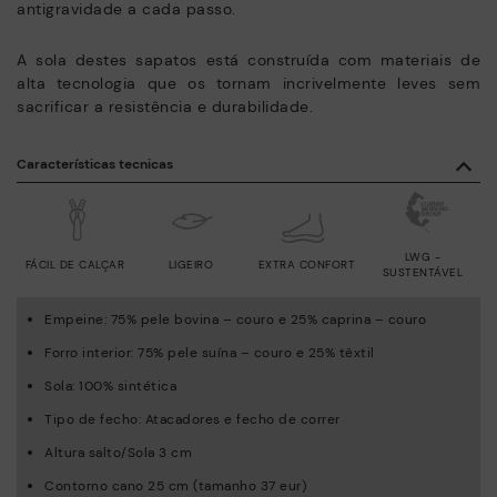
antigravidade a cada passo.
A sola destes sapatos está construída com materiais de
alta tecnologia que os tornam incrivelmente leves sem
sacrificar a resistência e durabilidade.
Características tecnicas
LWG -
FÁCIL DE CALÇAR
LIGEIRO
EXTRA CONFORT
SUSTENTÁVEL
Empeine: 75% pele bovina – couro e 25% caprina – couro
Forro interior: 75% pele suína – couro e 25% têxtil
Sola: 100% sintética
Tipo de fecho: Atacadores e fecho de correr
Altura salto/Sola 3 cm
Contorno cano 25 cm (tamanho 37 eur)