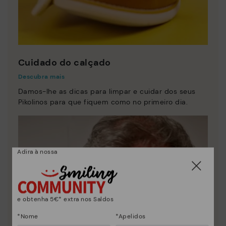
Cuidado do calçado
Descubra mais
Damos-lhe as dicas para limpar e cuidar dos seus
Pikolinos para que fiquem como no primeiro dia.
Adira à nossa
e obtenha 5€* extra nos Saldos
*Nome
*Apelidos