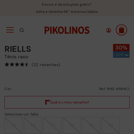
Envios e devoluções grátis*
Adira e obtenha 5€* extra nos Saldos
RIELLS
Ténis raso
(32 resenhas)
Cor:
Ref: W4Z-8584C1
Selecione um Talla
35
36
37
38
39
40