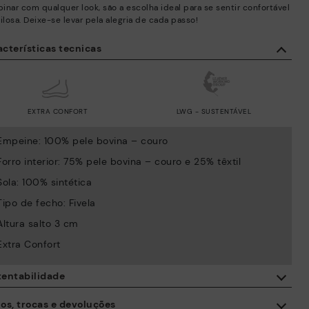
inar com qualquer look, são a escolha ideal para se sentir confortável
ilosa. Deixe-se levar pela alegria de cada passo!
cterísticas tecnicas
EXTRA CONFORT
LWG - SUSTENTÁVEL
Empeine: 100% pele bovina – couro
Forro interior: 75% pele bovina – couro e 25% têxtil
Sola: 100% sintética
Tipo de fecho: Fivela
Altura salto 3 cm
Extra Confort
tentabilidade
Com a compra deste produto está a apoiar a fabricação
os, trocas e devoluções