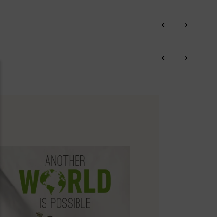
‹
›
‹
›