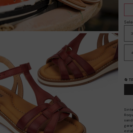
Sele
🔄 
Sint
Roqu
sand
gara
estab