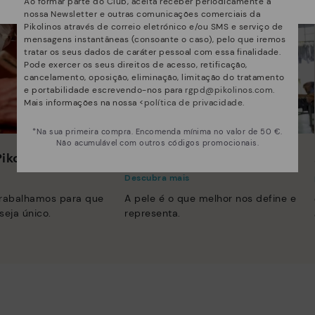
Ao formar parte do Club, aceita receber periodicamente a
nossa Newsletter e outras comunicações comerciais da
Pikolinos através de correio eletrónico e/ou SMS e serviço de
mensagens instantâneas (consoante o caso), pelo que iremos
tratar os seus dados de caráter pessoal com essa finalidade.
Pode exercer os seus direitos de acesso, retificação,
cancelamento, oposição, eliminação, limitação do tratamento
e portabilidade escrevendo-nos para
rgpd@pikolinos.com
.
Mais informações na nossa <
política de privacidade
.
*Na sua primeira compra. Encomenda mínima no valor de 50 €.
Não acumulável com outros códigos promocionais.
ikolinos
Inovação
Descubra mais
trabalhamos para que
A pele é o que melhor nos define e
seja único.
representa.