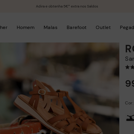
Adira e obtenha 5€* extra nos Saldos
her
Homem
Malas
Barefoot
Outlet
Pega
R
S
9
Cor