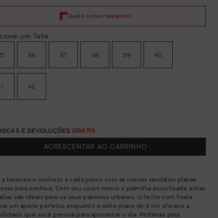
cione um Talla
35
36
37
38
39
40
41
42
TROCAS E DEVOLUÇÕES
GRÁTIS
ACRESCENTAR AO CARRINHO
a a frescura e conforto a cada passo com as nossas sandálias planas
etas para senhora. Com seu couro macio e palmilha acolchoada, estas
álias são ideais para os seus passeios urbanos. O fecho com fivela
nte um ajuste perfeito, enquanto o salto plano de 3 cm oferece a
ilidade que você precisa para aproveitar o dia. Perfeitas para