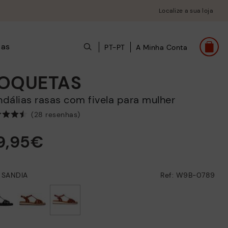
Localize a sua loja
das
PT-PT
A Minha Conta
OQUETAS
andálias rasas com fivela para mulher
(28 resenhas)
9,95€
: SANDIA
Ref: W9B-0789
selecionado/a