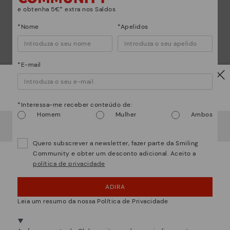
e obtenha 5€* extra nos Saldos
*Nome
*Apelidos
*E-mail
Atenção!
*Interessa-me receber conteúdo de:
Homem
Mulher
Ambos
Parece que está em
USA
e vai aceder no
Portugal
.
os muito mais do que sapatos
Quer ir para a web de
USA
?
Quero subscrever a newsletter, fazer parte da Smiling
Community e obter um desconto adicional. Aceito a
política de privacidade
¡UPS! FOI UM LAPSO, CONTINUO EM USA
ADIRA
NÂO, QUERO VISITAR A WEB DO PORTUGAL
Leia um resumo da nossa Política de Privacidade
Estamos presentes em mais de 29 lojas.
Selecione a sua
aqui
.