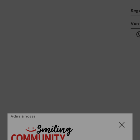
Seg
A 
Ven
ta
qu
al
Co
*E
Adira à nossa
gr
su