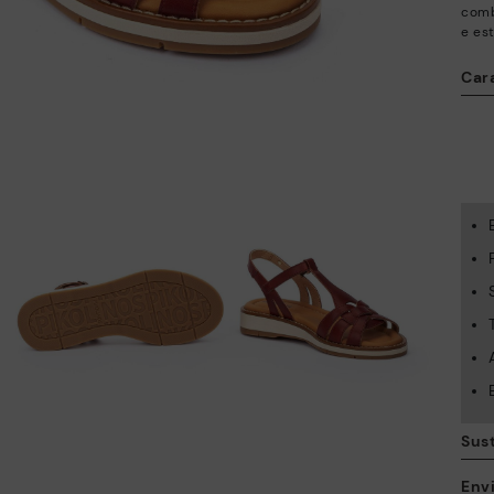
comb
e est
Cara
Sus
Envi