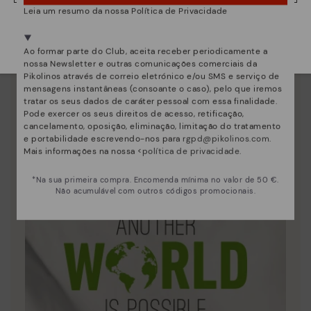
Leia um resumo da nossa Política de Privacidade
Estamos presentes em mais de 29 lojas.
Selecione a sua
aqui
.
Ao formar parte do Club, aceita receber periodicamente a
nossa Newsletter e outras comunicações comerciais da
Pikolinos através de correio eletrónico e/ou SMS e serviço de
mensagens instantâneas (consoante o caso), pelo que iremos
tratar os seus dados de caráter pessoal com essa finalidade.
Pode exercer os seus direitos de acesso, retificação,
cancelamento, oposição, eliminação, limitação do tratamento
Inovação
e portabilidade escrevendo-nos para
rgpd@pikolinos.com
.
Mais informações na nossa <
política de privacidade
.
Descubra mais
A pele é o que melhor nos define e representa.
*Na sua primeira compra. Encomenda mínima no valor de 50 €.
Não acumulável com outros códigos promocionais.