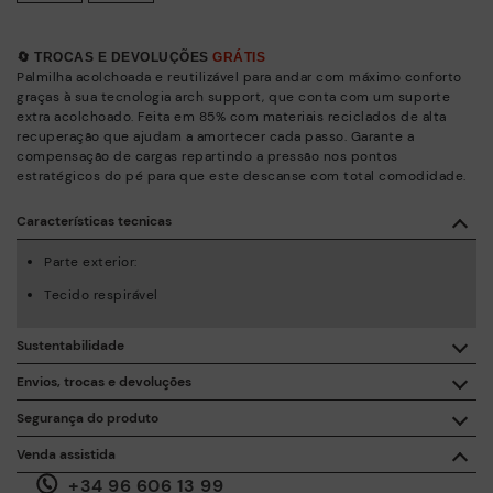
🔄 TROCAS E DEVOLUÇÕES
GRÁTIS
Palmilha acolchoada e reutilizável para andar com máximo conforto
graças à sua tecnologia arch support, que conta com um suporte
extra acolchoado. Feita em 85% com materiais reciclados de alta
recuperação que ajudam a amortecer cada passo. Garante a
compensação de cargas repartindo a pressão nos pontos
estratégicos do pé para que este descanse com total comodidade.
Características tecnicas
Parte exterior:
Tecido respirável
Sustentabilidade
Com a compra deste produto está a apoiar a fabricação
Envios, trocas e devoluções
responsável da pele através do Leather Working Group.
Segurança do produto
Entrega gratuita a partir de 50 € de compras.
ISO 14006 Ecodesign: A nossa coleção foi desenhada
A segurança dos nossos produtos é importantes para nós. E a
Venda assistida
identificando os impactos ambientais em todo o ciclo de
sua também. Por este motivo, disponibilizamos-lhe um espaço
vida do produto, com o objetivo de os reduzir ao mínimo.
+34 96 606 13 99
através do qual poderá contactar-nos, caso ocorra alguma