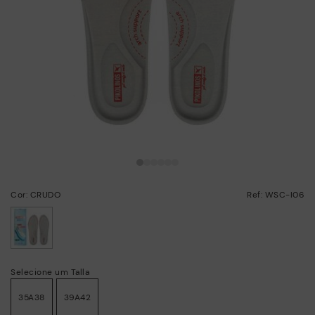
Cor: CRUDO
Ref: WSC-I06
selecionado/a
Selecione um Talla
35A38
39A42