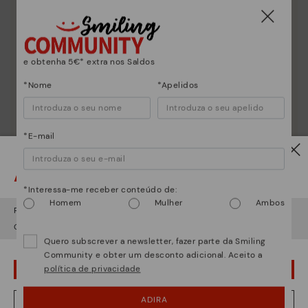
Essência Pikolinos
Descubra mais
e obtenha 5€* extra nos Saldos
Desde 1984 trabalhamos para que cada sapato seja
único.
*Nome
*Apelidos
*E-mail
Atenção!
*Interessa-me receber conteúdo de:
Homem
Mulher
Ambos
Parece que está em
USA
e vai aceder no
Portugal
.
Quer ir para a web de
USA
?
Quero subscrever a newsletter, fazer parte da Smiling
Community e obter um desconto adicional. Aceito a
política de privacidade
¡UPS! FOI UM LAPSO, CONTINUO EM USA
ADIRA
NÂO, QUERO VISITAR A WEB DO PORTUGAL