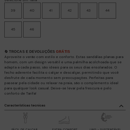
39
40
41
42
43
44
45
46
🔄 TROCAS E DEVOLUÇÕES
GRÁTIS
Aproveite o verão com estilo e conforto. Estas sandálias planas para
homem, com um design versátil e uma palmilha acolchoada que se
adapta a cada passo, são ideais para os seus dias ensolarados. O
fecho aderente facilita o calçar e descalçar, permitindo que você
desfrute de cada momento sem preocupações. Perfeitas para
passear pela cidade ou relaxar na praia, são o complemento ideal
para qualquer look casual. Deixe-se levar pela frescura e pelo
conforto de Tarifa!
Características tecnicas
FÁCIL DE CALÇAR
EXTRA CONFORT
LWG - SUSTENTÁVEL