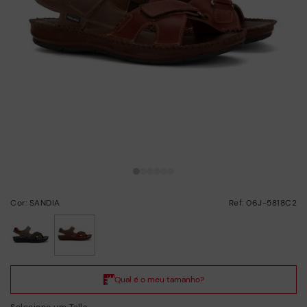
Cor: SANDIA
Ref: 06J-5818C2
selecionado/a
Selecione um Talla