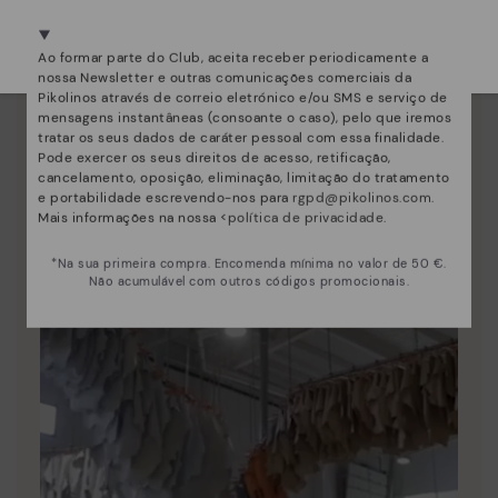
Estamos presentes em mais de 29 lojas.
Selecione a sua
aqui
.
Ao formar parte do Club, aceita receber periodicamente a
nossa Newsletter e outras comunicações comerciais da
Essência Pikolinos
Pikolinos através de correio eletrónico e/ou SMS e serviço de
mensagens instantâneas (consoante o caso), pelo que iremos
Descubra mais
tratar os seus dados de caráter pessoal com essa finalidade.
Desde 1984 trabalhamos para que cada sapato seja
Pode exercer os seus direitos de acesso, retificação,
único.
cancelamento, oposição, eliminação, limitação do tratamento
e portabilidade escrevendo-nos para
rgpd@pikolinos.com
.
Mais informações na nossa <
política de privacidade
.
*Na sua primeira compra. Encomenda mínima no valor de 50 €.
Não acumulável com outros códigos promocionais.