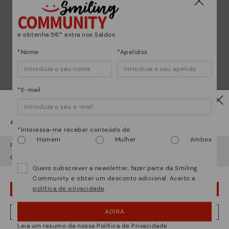
e obtenha 5€* extra nos Saldos
*Nome
*Apelidos
*E-mail
Atenção!
*Interessa-me receber conteúdo de:
Homem
Mulher
Ambos
Parece que está em
USA
e vai aceder no
Portugal
.
Quer ir para a web de
USA
?
Quero subscrever a newsletter, fazer parte da Smiling
Community e obter um desconto adicional. Aceito a
política de privacidade
¡UPS! FOI UM LAPSO, CONTINUO EM USA
ADIRA
NÂO, QUERO VISITAR A WEB DO PORTUGAL
Leia um resumo da nossa Política de Privacidade