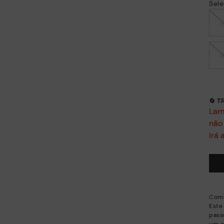
Sele
🔄 
Lam
não
irá 
Comb
Este
pass