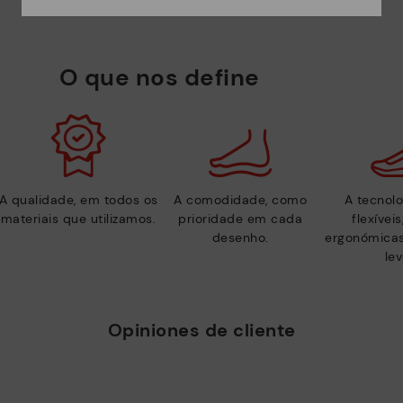
O que nos define
A qualidade, em todos os
A comodidade, como
A tecnolo
materiais que utilizamos.
prioridade em cada
flexívei
desenho.
ergonómicas
lev
Opiniones de cliente