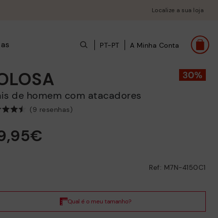
Localize a sua loja
das
PT-PT
A Minha Conta
OLOSA
énis de homem com atacadores
(9 resenhas)
19,95€
Ref: M7N-4150C1