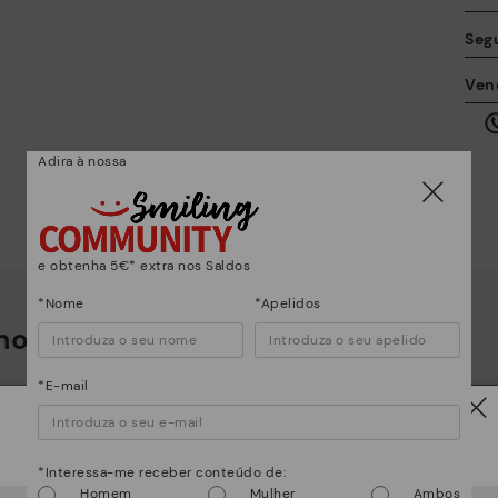
Seg
A 
Ven
ta
qu
al
Adira à nossa
e obtenha 5€* extra nos Saldos
*Nome
*Apelidos
os muito mais do que sapatos
Co
*E-mail
*E
gr
Atenção!
su
*Interessa-me receber conteúdo de:
Homem
Mulher
Ambos