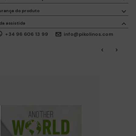
responsável da pele através do Leather Working Group.
urança do produto
ISO 14006 Ecodesign: A nossa coleção foi desenhada
Entrega gratuita a partir de 50 € de compras.
identificando os impactos ambientais em todo o ciclo de vida do
segurança dos nossos produtos é importantes para nós. E a sua
da assistida
produto, com o objetivo de os reduzir ao mínimo.
mbém. Por este motivo, disponibilizamos-lhe um espaço através do
al poderá contactar-nos, caso ocorra alguma incidência ou tenha
30 dias para trocas e devoluções*.
+34 96 606 13 99
info@pikolinos.com
ISO 14001 Environmental management systems: Protegemos o
guma questão sobre a segurança do produto.
Através da
ou em
Faça-o aqui.
.
Minha Conta
pontos de acesso
meio ambiente e minimizamos a poluição nos nossos processos.
‹
›
Click and collect.
Através das auditorias BSCI certificadas por Amfori,
supervisionamos a sustentabilidade social e ambiental de toda a
cadeia de abastecimento.
Garantia Pikolinos.
Residuo Cero: Valorizamos as matérias-primas reduzindo a geração
de resíduos e fomentando a sua reutilização.
A Pikolinos trabalha pela sustentabilidade de todos os seus
nsulte mais informações sobre envios
.
aqui
materiais e processos de produção.
DESCUBRA MAIS
nvios gratuitos para pedidos superiores a 50€ - devoluções
atuitas. Prazo de devolução ampliado para 60 dias para utilizadores
bscritos à newsletter e membros do Club.