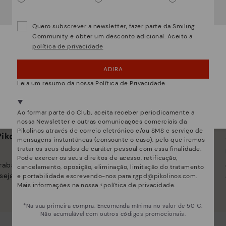
Parece que está em
USA
e vai aceder no
Portugal
.
Quer ir para a web de
USA
?
Quero subscrever a newsletter, fazer parte da Smiling
Community e obter um desconto adicional. Aceito a
política de privacidade
¡UPS! FOI UM LAPSO, CONTINUO EM USA
ADIRA
NÂO, QUERO VISITAR A WEB DO PORTUGAL
Leia um resumo da nossa Política de Privacidade
Estamos presentes em mais de 29 lojas.
Selecione a sua
aqui
.
Ao formar parte do Club, aceita receber periodicamente a
nossa Newsletter e outras comunicações comerciais da
Pikolinos através de correio eletrónico e/ou SMS e serviço de
ikolinos
Inovação
mensagens instantâneas (consoante o caso), pelo que iremos
tratar os seus dados de caráter pessoal com essa finalidade.
Descubra mais
Pode exercer os seus direitos de acesso, retificação,
trabalhamos para que
A pele é o que melhor nos define e
cancelamento, oposição, eliminação, limitação do tratamento
seja único.
representa.
e portabilidade escrevendo-nos para
rgpd@pikolinos.com
.
Mais informações na nossa <
política de privacidade
.
*Na sua primeira compra. Encomenda mínima no valor de 50 €.
Não acumulável com outros códigos promocionais.