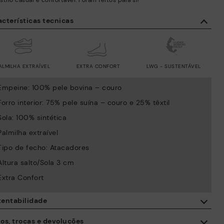
tilo casual e confortável. Foram feitos para si!
cterísticas tecnicas
ALMILHA EXTRAÍVEL
EXTRA CONFORT
LWG - SUSTENTÁVEL
Empeine: 100% pele bovina – couro
Forro interior: 75% pele suína – couro e 25% têxtil
Sola: 100% sintética
Palmilha extraível
Tipo de fecho: Atacadores
Altura salto/Sola 3 cm
Extra Confort
tentabilidade
Com a compra deste produto está a apoiar a fabricação
os, trocas e devoluções