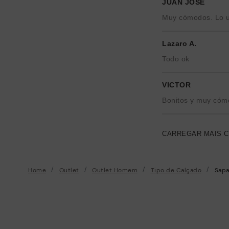
JUAN JOSE
Muy cómodos. Lo uti
Lazaro A.
Todo ok
VICTOR
Bonitos y muy cóm
CARREGAR MAIS 
Home
Outlet
Outlet Homem
Tipo de Calçado
Sapa