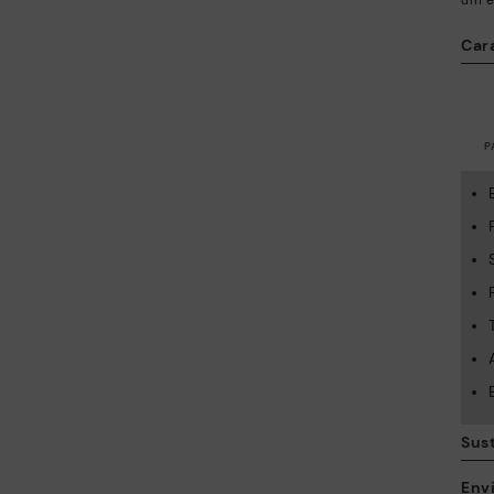
um es
Cara
P
Sus
Envi