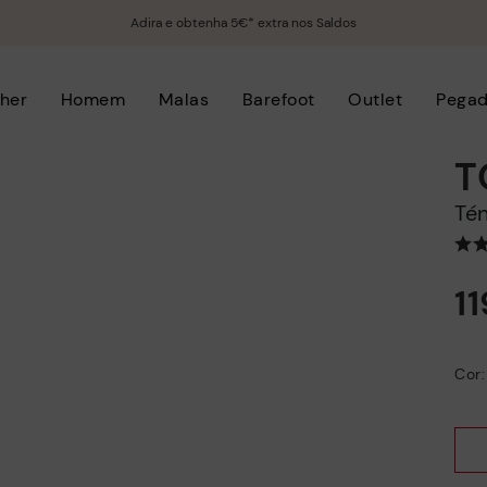
Adira e obtenha 5€* extra nos Saldos
her
Homem
Malas
Barefoot
Outlet
Pega
T
T
1
Cor: