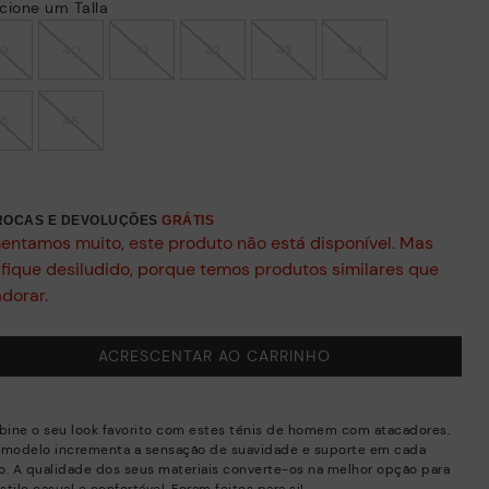
cione um Talla
39
40
41
42
43
44
45
46
TROCAS E DEVOLUÇÕES
GRÁTIS
entamos muito, este produto não está disponível. Mas
 fique desiludido, porque temos produtos similares que
adorar.
ACRESCENTAR AO CARRINHO
ine o seu look favorito com estes ténis de homem com atacadores.
 modelo incrementa a sensação de suavidade e suporte em cada
o. A qualidade dos seus materiais converte-os na melhor opção para