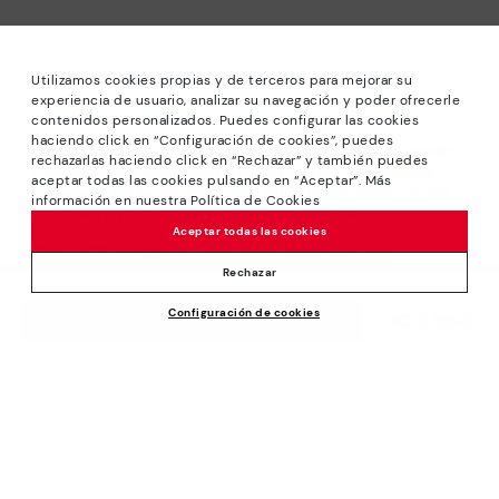
Utilizamos cookies propias y de terceros para mejorar su
experiencia de usuario, analizar su navegación y poder ofrecerle
contenidos personalizados. Puedes configurar las cookies
haciendo click en “Configuración de cookies”, puedes
*Saldos: Descontos de até -40% em modelos selecionados.
rechazarlas haciendo click en “Rechazar” y también puedes
Promoção não acumulável a outras ofertas e descontos
aceptar todas las cookies pulsando en “Aceptar”. Más
especiais. Até às 23H59 CET de 24/08/2026. Válido na loja
información en nuestra Política de Cookies
online www.pikolinos.com e nas lojas Pikolinos.
Aceptar todas las cookies
*Até -50% Descontos Extra Outlet. Promoção não
acumulável com outras ofertas e descontos especiais.
Rechazar
Válido na loja online www.pikolinos.com. Até às 23h59 CEST
Configuración de cookies
(Bruxelas, Copenhaga, Madrid, Paris) de 31/08/2026.
109,95€
ACRESCENTAR AO CARRINHO
Sobre Pikolinos
Universo
Ajuda
Blog
Centro de suporte
Políticas
Fabricação
Como fazer um pedido
#Craftyourway
Condições Gerais
Empresa
Trocas e devoluções
Smiling Community
Política de Privacidade