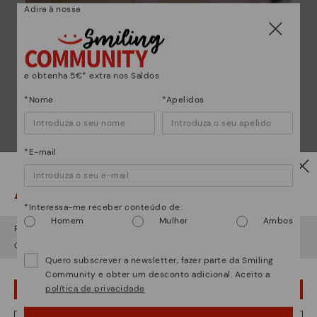
Adira à nossa
e obtenha 5€* extra nos Saldos
*Nome
*Apelidos
*E-mail
Atenção!
*Interessa-me receber conteúdo de:
Homem
Mulher
Ambos
Parece que está em
USA
e vai aceder no
Portugal
.
Quer ir para a web de
USA
?
Quero subscrever a newsletter, fazer parte da Smiling
Community e obter um desconto adicional. Aceito a
política de privacidade
¡UPS! FOI UM LAPSO, CONTINUO EM USA