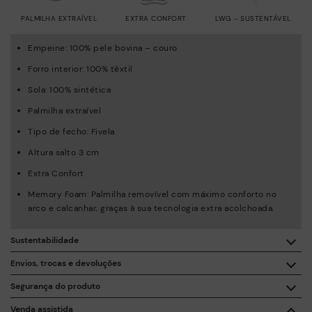
PALMILHA EXTRAÍVEL
EXTRA CONFORT
LWG - SUSTENTÁVEL
Empeine: 100% pele bovina – couro
Forro interior: 100% têxtil
Sola: 100% sintética
Palmilha extraível
Tipo de fecho: Fivela
Altura salto 3 cm
Extra Confort
Memory Foam: Palmilha removível com máximo conforto no
arco e calcanhar, graças à sua tecnologia extra acolchoada.
Sustentabilidade
Com a compra deste produto está a apoiar a fabricação
Envios, trocas e devoluções
responsável da pele através do Leather Working Group.
Segurança do produto
Entrega gratuita a partir de 50 € de compras.
ISO 14006 Ecodesign: A nossa coleção foi desenhada
A segurança dos nossos produtos é importantes para nós. E a
Venda assistida