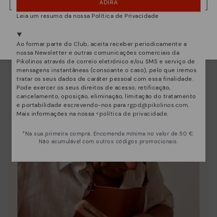
Cuidado do calçado
ADIRA
NÂO, QUERO VISITAR A WEB DO PORTUGAL
Descubra mais
Leia um resumo da nossa Política de Privacidade
Estamos presentes em mais de 29 lojas.
Damos-lhe as dicas para limpar e cuidar dos seus
Selecione a sua
aqui
.
Pikolinos para que fiquem como no primeiro dia.
Ao formar parte do Club, aceita receber periodicamente a
nossa Newsletter e outras comunicações comerciais da
Pikolinos através de correio eletrónico e/ou SMS e serviço de
mensagens instantâneas (consoante o caso), pelo que iremos
tratar os seus dados de caráter pessoal com essa finalidade.
Pode exercer os seus direitos de acesso, retificação,
cancelamento, oposição, eliminação, limitação do tratamento
e portabilidade escrevendo-nos para
rgpd@pikolinos.com
.
Mais informações na nossa <
política de privacidade
.
*Na sua primeira compra. Encomenda mínima no valor de 50 €.
Não acumulável com outros códigos promocionais.