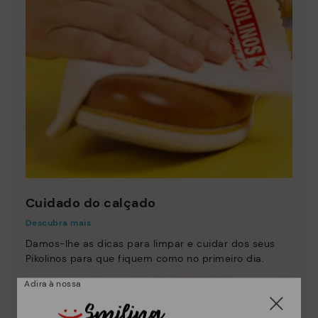
Cuidado do calçado
Descubra mais
Damos-lhe as dicas para limpar e cuidar dos seus
Pikolinos para que fiquem como no primeiro dia.
Adira à nossa