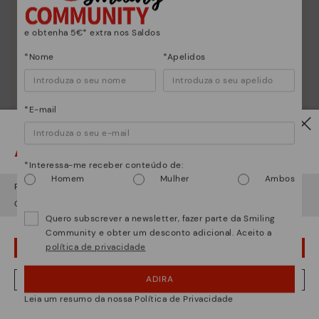
e obtenha 5€* extra nos Saldos
*Nome
*Apelidos
*E-mail
Atenção!
*Interessa-me receber conteúdo de:
Homem
Mulher
Ambos
Parece que está em
USA
e vai aceder no
Portugal
.
Quer ir para a web de
USA
?
Quero subscrever a newsletter, fazer parte da Smiling
Community e obter um desconto adicional. Aceito a
política de privacidade
¡UPS! FOI UM LAPSO, CONTINUO EM USA
ADIRA
NÂO, QUERO VISITAR A WEB DO PORTUGAL
Leia um resumo da nossa Política de Privacidade
Estamos presentes em mais de 29 lojas.
Essência Pikolinos