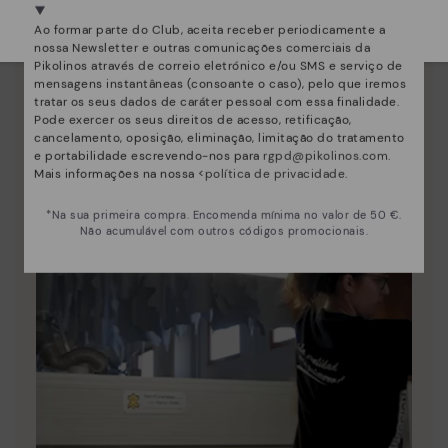
Selecione a sua
aqui
.
Descubra mais
Ao formar parte do Club, aceita receber periodicamente a
nossa Newsletter e outras comunicações comerciais da
Desde 1984 trabalhamos para que cada sapato seja
Pikolinos através de correio eletrónico e/ou SMS e serviço de
único.
mensagens instantâneas (consoante o caso), pelo que iremos
tratar os seus dados de caráter pessoal com essa finalidade.
Pode exercer os seus direitos de acesso, retificação,
cancelamento, oposição, eliminação, limitação do tratamento
e portabilidade escrevendo-nos para
rgpd@pikolinos.com
.
Mais informações na nossa <
política de privacidade
.
*Na sua primeira compra. Encomenda mínima no valor de 50 €.
Não acumulável com outros códigos promocionais.