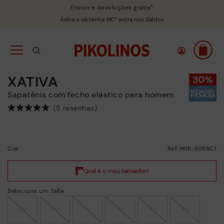
Envios e devoluções grátis*
Adira e obtenha 5€* extra nos Saldos
XATIVA
Sapatênis com fecho elástico para homem
(5 resenhas)
Cor:
Ref: M1K-3058C1
Selecione um Talla
39
40
41
42
43
44