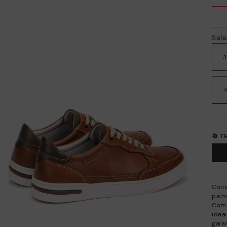
Sele
🔄 
Conq
palm
Com 
ideai
gara