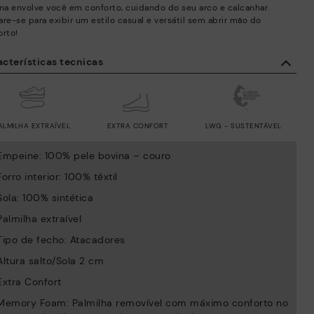
rna envolve você em conforto, cuidando do seu arco e calcanhar.
are-se para exibir um estilo casual e versátil sem abrir mão do
orto!
cterísticas tecnicas
ALMILHA EXTRAÍVEL
EXTRA CONFORT
LWG - SUSTENTÁVEL
Empeine: 100% pele bovina – couro
Forro interior: 100% têxtil
Sola: 100% sintética
Palmilha extraível
Tipo de fecho: Atacadores
Altura salto/Sola 2 cm
Extra Confort
Memory Foam: Palmilha removível com máximo conforto no