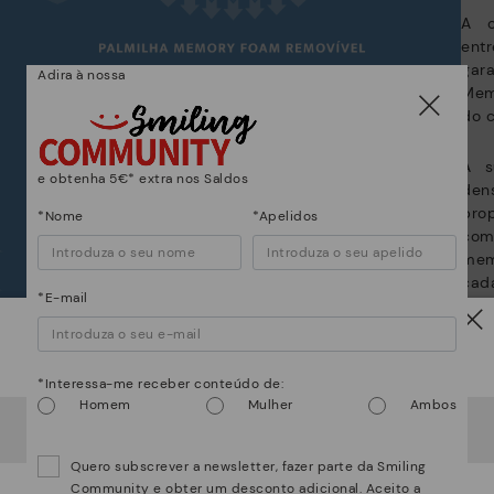
A c
entr
*E
gr
gar
Adira à nossa
su
Mem
do c
A s
e obtenha 5€* extra nos Saldos
den
pro
*Nome
*Apelidos
com
memó
cada
*E-mail
form
Atenção!
*Interessa-me receber conteúdo de:
Homem
Mulher
Ambos
Parece que está em
USA
e vai aceder no
Portugal
.
Quer ir para a web de
USA
?
Quero subscrever a newsletter, fazer parte da Smiling
Community e obter um desconto adicional. Aceito a