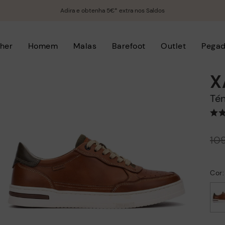
Adira e obtenha 5€* extra nos Saldos
her
Homem
Malas
Barefoot
Outlet
Pega
X
T
Preço reduzido de
10
para
Cor
selecionado/a