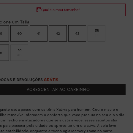
cione um Talla
39
40
41
42
43
44
45
46
TROCAS E DEVOLUÇÕES
GRÁTIS
ACRESCENTAR AO CARRINHO
uiste cada passo com os tênis Xativa para homem. Couro macio e
ilha removível oferecem o conforto que você procura no seu dia a dia.
um fecho em atacadores que se ajusta a você, esses sapatos são
s para passear pela cidade ou aproveitar um dia ativo. A sola leve
nte estabilidade, enquanto a tecnologia Memory Foam na parte