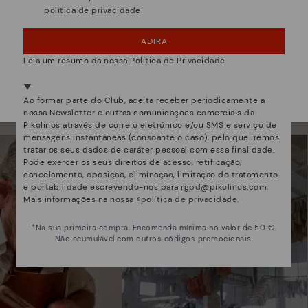
política de privacidade
¡UPS! FOI UM LAPSO, CONTINUO EM USA
ADIRA
NÂO, QUERO VISITAR A WEB DO PORTUGAL
Leia um resumo da nossa Política de Privacidade
Estamos presentes em mais de 29 lojas.
Selecione a sua
aqui
.
os muito mais do que sapatos
Ao formar parte do Club, aceita receber periodicamente a
nossa Newsletter e outras comunicações comerciais da
Pikolinos através de correio eletrónico e/ou SMS e serviço de
mensagens instantâneas (consoante o caso), pelo que iremos
tratar os seus dados de caráter pessoal com essa finalidade.
Pode exercer os seus direitos de acesso, retificação,
cancelamento, oposição, eliminação, limitação do tratamento
e portabilidade escrevendo-nos para
rgpd@pikolinos.com
.
Mais informações na nossa <
política de privacidade
.
*Na sua primeira compra. Encomenda mínima no valor de 50 €.
Não acumulável com outros códigos promocionais.