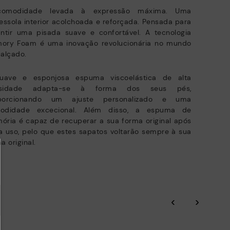
omodidade levada à expressão máxima. Uma
DESCUBRA MAIS
essola interior acolchoada e reforçada. Pensada para
nvios gratuitos para pedidos superiores a 50€ - devoluções
atuitas. Prazo de devolução ampliado para 60 dias para utilizadores
antir uma pisada suave e confortável. A tecnologia
bscritos à newsletter e membros do Club.
ory Foam é uma inovação revolucionária no mundo
alçado.
uave e esponjosa espuma viscoelástica de alta
sidade adapta-se à forma dos seus pés,
porcionando um ajuste personalizado e uma
odidade excecional. Além disso, a espuma de
ria é capaz de recuperar a sua forma original após
 uso, pelo que estes sapatos voltarão sempre à sua
a original.
‹
›