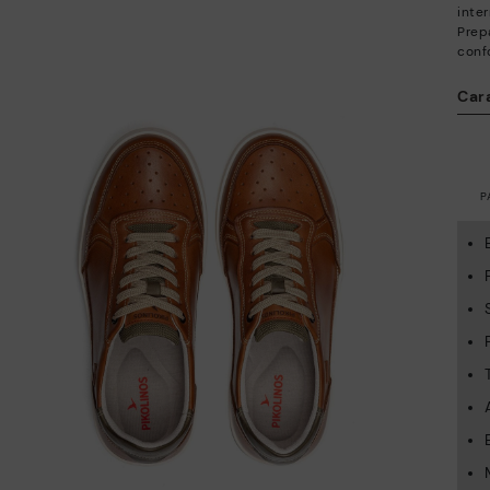
inte
Prep
conf
Cara
P