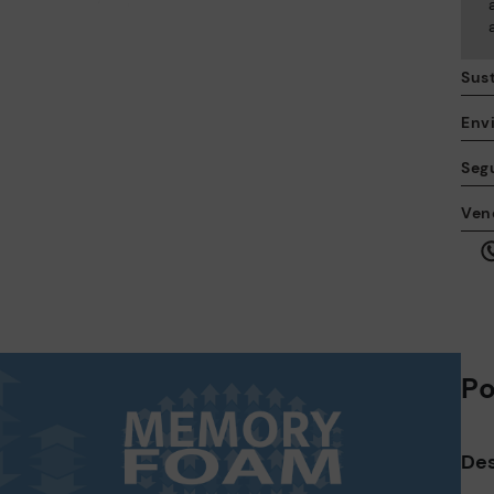
Sus
Envi
Seg
A 
Ven
ta
qu
al
Po
Des
Co