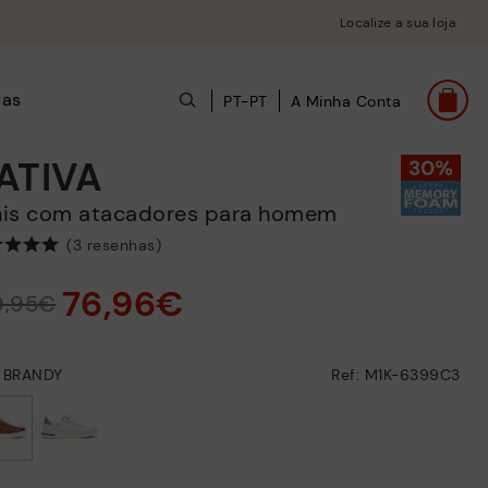
Localize a sua loja
das
PT-PT
A Minha Conta
ATIVA
énis com atacadores para homem
(3 resenhas)
76,96€
9,95€
: BRANDY
Ref: M1K-6399C3