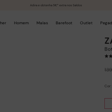
Adira e obtenha 5€* extra nos Saldos
her
Homem
Malas
Barefoot
Outlet
Pega
Z
B
Preço reduzido de
13
para
Cor: