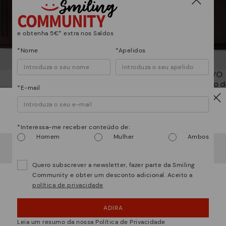
e obtenha 5€* extra nos Saldos
*Nome
*Apelidos
BELMONTE
CERVO
Mala de homem
Mala de tiracolo
*E-mail
Atenção!
*Interessa-me receber conteúdo de:
Homem
Mulher
Ambos
Parece que está em
USA
e vai aceder no
Portugal
.
Quer ir para a web de
USA
?
Quero subscrever a newsletter, fazer parte da Smiling
Community e obter um desconto adicional. Aceito a
política de privacidade
¡UPS! FOI UM LAPSO, CONTINUO EM USA
os muito mais do que sapatos
ADIRA
NÂO, QUERO VISITAR A WEB DO PORTUGAL
Leia um resumo da nossa Política de Privacidade