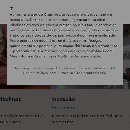
Estamos presentes em mais de 29 lojas.
Selecione a sua
aqui
.
Ao formar parte do Club, aceita receber periodicamente a
nossa Newsletter e outras comunicações comerciais da
Pikolinos através de correio eletrónico e/ou SMS e serviço de
mensagens instantâneas (consoante o caso), pelo que iremos
tratar os seus dados de caráter pessoal com essa finalidade.
Pode exercer os seus direitos de acesso, retificação,
cancelamento, oposição, eliminação, limitação do tratamento
e portabilidade escrevendo-nos para
rgpd@pikolinos.com
.
Mais informações na nossa <
política de privacidade
.
*Na sua primeira compra. Encomenda mínima no valor de 50 €.
Não acumulável com outros códigos promocionais.
ikolinos
Inovação
Descubra mais
trabalhamos para que
A pele é o que melhor nos define e
seja único.
representa.