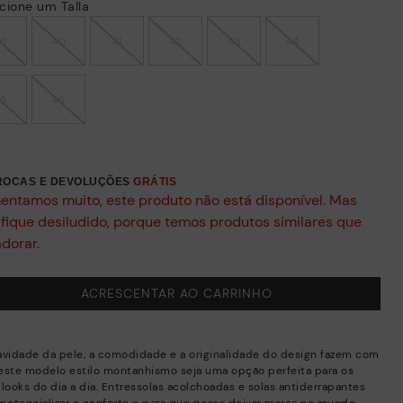
cione um Talla
39
40
41
42
43
44
45
46
TROCAS E DEVOLUÇÕES
GRÁTIS
entamos muito, este produto não está disponível. Mas
 fique desiludido, porque temos produtos similares que
adorar.
ACRESCENTAR AO CARRINHO
avidade da pele, a comodidade e a originalidade do design fazem com
este modelo estilo montanhismo seja uma opção perfeita para os
 looks do dia a dia. Entressolas acolchoadas e solas antiderrapantes