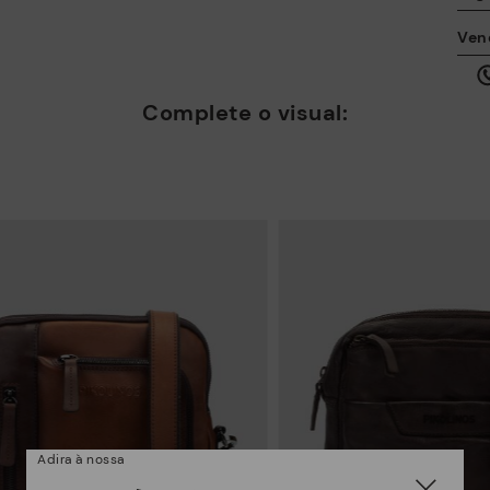
A 
Ven
ta
qu
al
Complete o visual:
Co
*E
gr
su
Adira à nossa