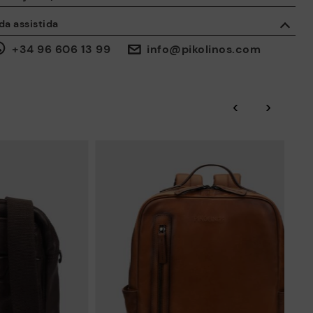
ISO 14006 Ecodesign: A nossa coleção foi desenhada
Entrega gratuita a partir de 50 € de compras.
identificando os impactos ambientais em todo o ciclo de vida do
segurança dos nossos produtos é importantes para nós. E a sua
da assistida
produto, com o objetivo de os reduzir ao mínimo.
mbém. Por este motivo, disponibilizamos-lhe um espaço através do
al poderá contactar-nos, caso ocorra alguma incidência ou tenha
30 dias para trocas e devoluções*.
+34 96 606 13 99
info@pikolinos.com
ISO 14001 Environmental management systems: Protegemos o
guma questão sobre a segurança do produto.
Através da
ou em
Faça-o aqui.
.
Minha Conta
pontos de acesso
meio ambiente e minimizamos a poluição nos nossos processos.
Click and collect.
Através das auditorias BSCI certificadas por Amfori,
‹
›
supervisionamos a sustentabilidade social e ambiental de toda a
cadeia de abastecimento.
Garantia Pikolinos.
Residuo Cero: Valorizamos as matérias-primas reduzindo a geração
de resíduos e fomentando a sua reutilização.
A Pikolinos trabalha pela sustentabilidade de todos os seus
nsulte mais informações sobre envios
.
aqui
materiais e processos de produção.
DESCUBRA MAIS
nvios gratuitos para pedidos superiores a 50€ - devoluções
atuitas. Prazo de devolução ampliado para 60 dias para utilizadores
bscritos à newsletter e membros do Club.