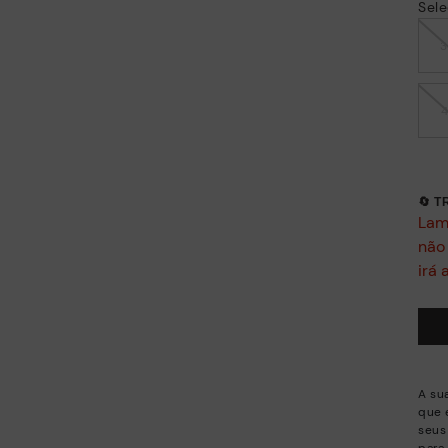
Sele
🔄 
Lam
não
irá 
A su
que 
seus