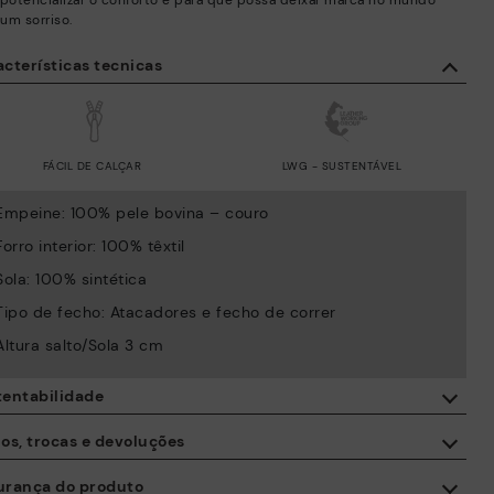
 potencializar o conforto e para que possa deixar marca no mundo
um sorriso.
cterísticas tecnicas
FÁCIL DE CALÇAR
LWG - SUSTENTÁVEL
Empeine: 100% pele bovina – couro
Forro interior: 100% têxtil
Sola: 100% sintética
Tipo de fecho: Atacadores e fecho de correr
Altura salto/Sola 3 cm
tentabilidade
Com a compra deste produto está a apoiar a fabricação
os, trocas e devoluções
responsável da pele através do Leather Working Group.
urança do produto