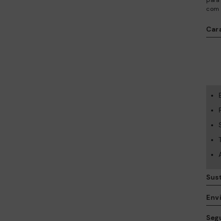
para
com 
Cara
Sus
Envi
Seg