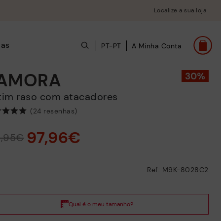
Localize a sua loja
das
PT-PT
A Minha Conta
AMORA
otim raso com atacadores
(24 resenhas)
97,96€
9,95€
Ref: M9K-8028C2