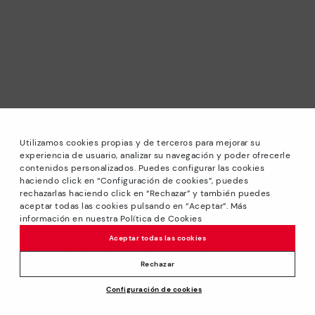
Utilizamos cookies propias y de terceros para mejorar su
experiencia de usuario, analizar su navegación y poder ofrecerle
contenidos personalizados. Puedes configurar las cookies
haciendo click en “Configuración de cookies”, puedes
*Sale: Bis zu 40 % Rabatt auf ausgewählte Modelle.
rechazarlas haciendo click en “Rechazar” y también puedes
Angeboten oder Sonderrabatten kombinierbar. Gültig bis
aceptar todas las cookies pulsando en “Aceptar”. Más
zum 31/08/2026 bis 23:59 Uhr CET. Gültig im Online-Shop
información en nuestra Política de Cookies
www.pikolinos.com.
Aceptar todas las cookies
*Bis zu -50% Extra Rabatte im Outlet. Rabatte auf
ausgewählte Produkte. Diese Aktion ist nicht mit anderen
Rechazar
Angeboten und Sonderrabatten kombinierbar. Gültig im
Configuración de cookies
Online-Shop www.pikolinos.com. Gültig bis zum 31/08/2026
bis 23:59 Uhr CEST (Brüssel, Kopenhagen, Madrid, Paris).