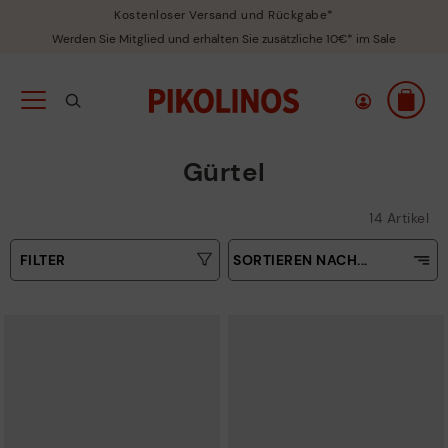
Kostenloser Versand und Rückgabe*
Werden Sie Mitglied und erhalten Sie zusätzliche 10€* im Sale
Gürtel
14 Artikel
FILTER
SORTIEREN NACH...
Aufsteigender Preis
Art
Absteigender Preis
Farben
Verkaufsrenner
Neuigkeiten
Größen