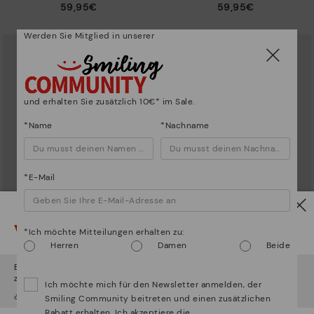
59,95€
59,95€
Werden Sie Mitglied in unserer
und erhalten Sie zusätzlich 10€* im Sale.
*Name
*Nachname
*E-Mail
Vorsicht!
COMPLEMENTOS
COMPLEMENTOS
*Ich möchte Mitteilungen erhalten zu:
Gürtel mit ovaler Schnalle
Damengürtel mit Schnalle
Herren
Damen
Beide
59,95€
45,95€
Es scheint, dass Sie sich in
Usa
befinden und au
Österreich
zugreifen werden.
Ich möchte mich für den Newsletter anmelden, der
¿Möchten Sie auf die Website von
Usa
gehen?
Smiling Community beitreten und einen zusätzlichen
Rabatt erhalten. Ich akzeptiere die