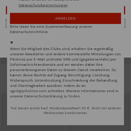
Datenschutzbestimmungen
UPS! DAS WAR EIN VERSEHEN, ICH BLEIBE IN USA
ANMELDEN
NEIN, ICH MÖCHTE DIE WEBSITE VON ÖSTERREICH BESUCHEN
Bitte lesen Sie eine Zusammenfassung unserer
Datenschutzrichtlinie
Wir sind in mehr als 29 filialen vertreten.
Wählen Sie
hier
ihre aus.
Wenn Sie Mitglied des Clubs sind, erhalten Sie regelmäßig
unseren Newsletter und andere kommerzielle Mitteilungen von
Pikolinos per E-Mail und/oder SMS und (gegebenenfalls) per
Sofortnachrichtendienste und wir werden daher Ihre
personenbezogenen Daten zu diesem Zweck verarbeiten. Du
COMPLEMENTOS
COMPLEMENTOS
kannst deine Rechte auf Zugang, Berichtigung, Löschung,
Damengürtel mit Schnalle
Gürtel mit ovaler Schnalle
Widerspruch, Unterdrückung, Einschränkung der Behandlung
45,95€
45,95€
und Übertragbarkeit ausüben, indem du an
rgpd@pikolinos.com
schreibst. Weitere Informationen sind in
unserer
Datenschutzerklärung zu finden
.
*Auf deinen ersten Kauf. Mindestbestellwert 50 €. Nicht mit anderen
Werbecodes kombinierbar.