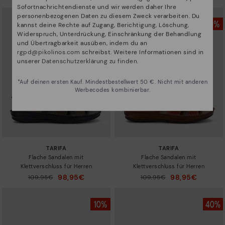
auf
auf
Sofortnachrichtendienste und wir werden daher Ihre
personenbezogenen Daten zu diesem Zweck verarbeiten. Du
kannst deine Rechte auf Zugang, Berichtigung, Löschung,
Widerspruch, Unterdrückung, Einschränkung der Behandlung
und Übertragbarkeit ausüben, indem du an
rgpd@pikolinos.com
schreibst. Weitere Informationen sind in
unserer
Datenschutzerklärung zu finden
.
*Auf deinen ersten Kauf. Mindestbestellwert 50 €. Nicht mit anderen
Werbecodes kombinierbar.
TARIFA
TARIFA
Flache Sandalen mit
Flache Sandalen mit
Klettverschluss für Herren
Klettverschluss für Herren
98,95€
98,95€
Preis reduziert von
109,95€
Preis reduziert von
109,95€
auf
auf