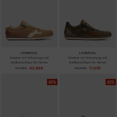
LIVERPOOL
LIVERPOOL
Sneaker mit Schnürung und
Sneaker mit Schnürung und
Reißverschluss für Herren
Reißverschluss für Herren
95,96€
71,97€
Preis reduziert von
119,95€
Preis reduziert von
119,95€
auf
auf