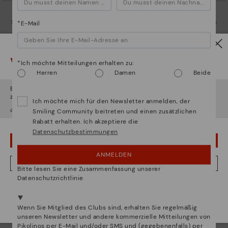
SALER
SALER
Schuhe mit Schnürung für Herren
Schuhe mit Schnürung für Herren
*E-Mail
77,97€
77,97€
Preis reduziert von
129,95€
Preis reduziert von
129,95€
auf
auf
Vorsicht!
*Ich möchte Mitteilungen erhalten zu:
Herren
Damen
Beide
Es scheint, dass Sie sich in
Usa
befinden und au
Österreich
zugreifen werden.
Ich möchte mich für den Newsletter anmelden, der
¿Möchten Sie auf die Website von
Usa
gehen?
Smiling Community beitreten und einen zusätzlichen
Rabatt erhalten. Ich akzeptiere die
Datenschutzbestimmungen
UPS! DAS WAR EIN VERSEHEN, ICH BLEIBE IN USA
ANMELDEN
NEIN, ICH MÖCHTE DIE WEBSITE VON ÖSTERREICH BESUCHEN
Bitte lesen Sie eine Zusammenfassung unserer
Datenschutzrichtlinie
Wir sind in mehr als 29 filialen vertreten.
TARIFA
TARIFA
Wählen Sie
hier
ihre aus.
Flache Sandalen mit
Flache Sandalen mit
Wenn Sie Mitglied des Clubs sind, erhalten Sie regelmäßig
Klettverschluss für Herren
Klettverschluss für Herren
unseren Newsletter und andere kommerzielle Mitteilungen von
98,95€
98,95€
Preis reduziert von
109,95€
Preis reduziert von
109,95€
Pikolinos per E-Mail und/oder SMS und (gegebenenfalls) per