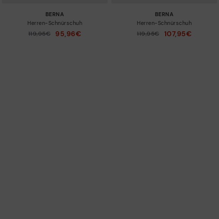
BERNA
BERNA
Herren-Schnürschuh
Herren-Schnürschuh
95,96€
107,95€
Preis reduziert von
119,95€
Preis reduziert von
119,95€
auf
auf