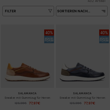
432 Artikel
FILTER
SORTIEREN NACH...
Aufsteigender Preis
Art
Absteigender Preis
Farben
Verkaufsrenner
Neuigkeiten
Größen
SALAMANCA
SALAMANCA
Sneaker mit Gummizug für Herren
Sneaker mit Gummizug für Herren
77,97€
77,97€
Preis reduziert von
129,95€
Preis reduziert von
129,95€
auf
auf