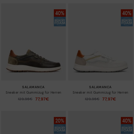
SALAMANCA
SALAMANCA
Sneaker mit Gummizug für Herren
Sneaker mit Gummizug für Herren
77,97€
77,97€
Preis reduziert von
129,95€
Preis reduziert von
129,95€
auf
auf