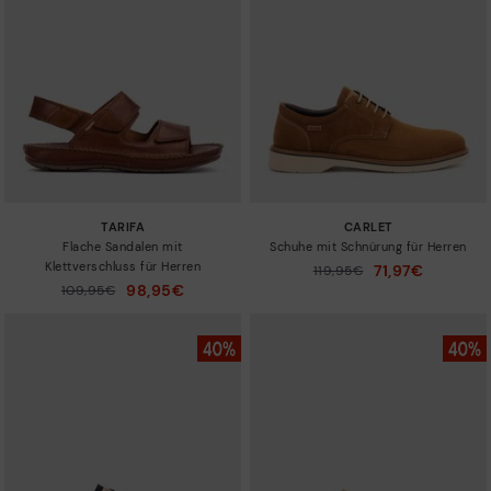
TARIFA
CARLET
Flache Sandalen mit
Schuhe mit Schnürung für Herren
Klettverschluss für Herren
71,97€
Preis reduziert von
119,95€
auf
98,95€
Preis reduziert von
109,95€
auf