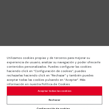
Utilizamos cookies propias y de terceros para mejorar su
experiencia de usuario, analizar su navegación y poder ofrecerle
contenidos personalizados. Puedes configurar las cookies
haciendo click en “Configuración de cookies”, puedes
*Sale: Bis zu 40 % Rabatt auf ausgewählte Modelle.
rechazarlas haciendo click en “Rechazar” y también puedes
Angeboten oder Sonderrabatten kombinierbar. Gültig bis
aceptar todas las cookies pulsando en “Aceptar”. Más
zum 31/08/2026 bis 23:59 Uhr CET. Gültig im Online-Shop
información en nuestra Política de Cookies
www.pikolinos.com.
Aceptar todas las cookies
*Bis zu -50% Extra Rabatte im Outlet. Rabatte auf
ausgewählte Produkte. Diese Aktion ist nicht mit anderen
Rechazar
Angeboten und Sonderrabatten kombinierbar. Gültig im
Configuración de cookies