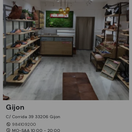
Gijon
C/ Corrida 39 33206 Gijon
984109200
MO-SAA 10:00 - 20:00