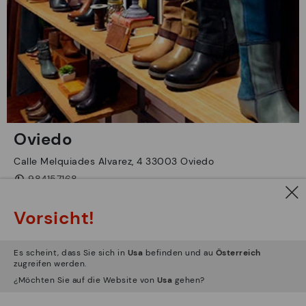
Oviedo
Calle Melquiades Alvarez, 4 33003 Oviedo
984157168
L-S 10:00-20:30
Vorsicht!
Click&Collect
Use and recycle
Es scheint, dass Sie sich in
Usa
befinden und au
Österreich
zugreifen werden.
ANFAHRT
¿Möchten Sie auf die Website von
Usa
gehen?