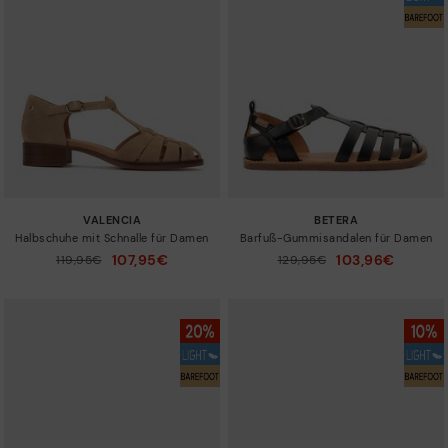
Neuigkeiten
Größen
VALENCIA
BETERA
Halbschuhe mit Schnalle für Damen
Barfuß-Gummisandalen für Damen
107,95€
103,96€
Preis reduziert von
119,95€
Preis reduziert von
129,95€
auf
auf