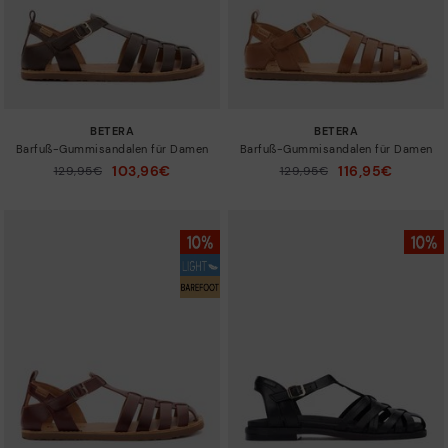
BETERA
BETERA
Barfuß-Gummisandalen für Damen
Barfuß-Gummisandalen für Damen
103,96€
116,95€
Preis reduziert von
129,95€
Preis reduziert von
129,95€
auf
auf