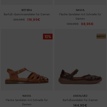
BETERA
NAVIA
Barfuß-Gummisandalen für Damen
Flache Sandalen mit Schnalle für
Damen
116,95€
Preis reduziert von
129,95€
auf
98,95€
Preis reduziert von
109,95€
auf
NAVIA
ARANJUEZ
Flache Sandalen mit Schnalle für
Barfußsandalen für Damen
Damen
144,95€