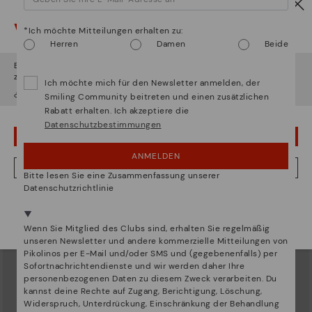
Vorsicht!
*Ich möchte Mitteilungen erhalten zu:
Herren
Damen
Beide
Es scheint, dass Sie sich in
Usa
befinden und au
Österreich
zugreifen werden.
Ich möchte mich für den Newsletter anmelden, der
¿Möchten Sie auf die Website von
Usa
gehen?
Smiling Community beitreten und einen zusätzlichen
Rabatt erhalten. Ich akzeptiere die
Datenschutzbestimmungen
UPS! DAS WAR EIN VERSEHEN, ICH BLEIBE IN USA
ANMELDEN
P. VALLARTA
P. VALLARTA
NEIN, ICH MÖCHTE DIE WEBSITE VON ÖSTERREICH BESUCHEN
Halbschuhe mit Klettverschluss für
Halbschuhe mit Klettverschluss für
Bitte lesen Sie eine Zusammenfassung unserer
Damen
Damen
Datenschutzrichtlinie
109,95€
109,95€
Wir sind in mehr als 29 filialen vertreten.
Wählen Sie
hier
ihre aus.
Wenn Sie Mitglied des Clubs sind, erhalten Sie regelmäßig
unseren Newsletter und andere kommerzielle Mitteilungen von
Pikolinos per E-Mail und/oder SMS und (gegebenenfalls) per
Sofortnachrichtendienste und wir werden daher Ihre
personenbezogenen Daten zu diesem Zweck verarbeiten. Du
kannst deine Rechte auf Zugang, Berichtigung, Löschung,
Widerspruch, Unterdrückung, Einschränkung der Behandlung