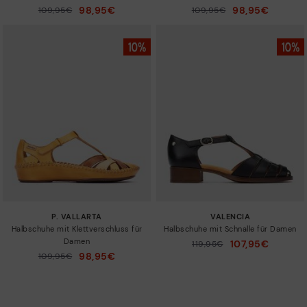
98,95€
98,95€
Preis reduziert von
109,95€
Preis reduziert von
109,95€
auf
auf
P. VALLARTA
VALENCIA
Halbschuhe mit Klettverschluss für
Halbschuhe mit Schnalle für Damen
Damen
107,95€
Preis reduziert von
119,95€
auf
98,95€
Preis reduziert von
109,95€
auf