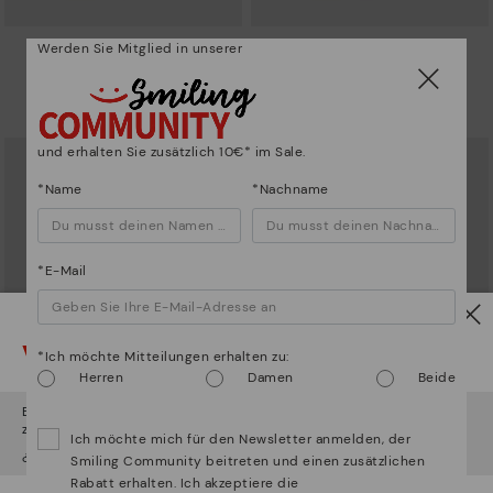
Werden Sie Mitglied in unserer
CREMES
CREMES
Selbstpolierende Schuhcreme
Selbstpolierende Schuhcreme
7,95€
7,95€
und erhalten Sie zusätzlich 10€* im Sale.
*Name
*Nachname
*E-Mail
Vorsicht!
*Ich möchte Mitteilungen erhalten zu:
Herren
Damen
Beide
Es scheint, dass Sie sich in
Usa
befinden und au
Österreich
zugreifen werden.
Ich möchte mich für den Newsletter anmelden, der
CREMES
REINIGUNGSSCHWÄMME
¿Möchten Sie auf die Website von
Usa
gehen?
Smiling Community beitreten und einen zusätzlichen
Selbstpolierende Schuhcreme
Bienenwachsschwamm
Rabatt erhalten. Ich akzeptiere die
7,95€
5,95€