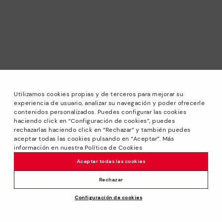
Utilizamos cookies propias y de terceros para mejorar su
experiencia de usuario, analizar su navegación y poder ofrecerle
contenidos personalizados. Puedes configurar las cookies
haciendo click en “Configuración de cookies”, puedes
*Sale: Bis zu 40 % Rabatt auf ausgewählte Modelle.
rechazarlas haciendo click en “Rechazar” y también puedes
Angeboten oder Sonderrabatten kombinierbar. Gültig bis
aceptar todas las cookies pulsando en “Aceptar”. Más
zum 31/08/2026 bis 23:59 Uhr CET. Gültig im Online-Shop
información en nuestra Política de Cookies
www.pikolinos.com.
Aceptar todas las cookies
*Bis zu -50% Extra Rabatte im Outlet. Rabatte auf
ausgewählte Produkte. Diese Aktion ist nicht mit anderen
Rechazar
Angeboten und Sonderrabatten kombinierbar. Gültig im
Configuración de cookies
Online-Shop www.pikolinos.com. Gültig bis zum 31/08/2026
bis 23:59 Uhr CEST (Brüssel, Kopenhagen, Madrid, Paris).