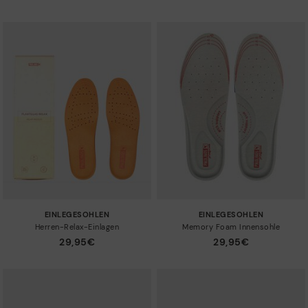
Aufsteigender Preis
Art
Absteigender Preis
Farben
Verkaufsrenner
Neuigkeiten
Größen
EINLEGESOHLEN
EINLEGESOHLEN
Herren-Relax-Einlagen
Memory Foam Innensohle
29,95€
29,95€