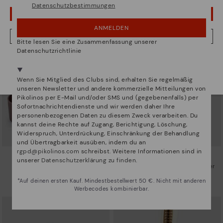
Datenschutzbestimmungen
UPS! DAS WAR EIN VERSEHEN, ICH BLEIBE IN USA
ANMELDEN
NEIN, ICH MÖCHTE DIE WEBSITE VON ÖSTERREICH BESUCHEN
Bitte lesen Sie eine Zusammenfassung unserer
Datenschutzrichtlinie
Wir sind in mehr als 29 filialen vertreten.
Wählen Sie
hier
ihre aus.
Wenn Sie Mitglied des Clubs sind, erhalten Sie regelmäßig
unseren Newsletter und andere kommerzielle Mitteilungen von
Pikolinos per E-Mail und/oder SMS und (gegebenenfalls) per
Sofortnachrichtendienste und wir werden daher Ihre
personenbezogenen Daten zu diesem Zweck verarbeiten. Du
kannst deine Rechte auf Zugang, Berichtigung, Löschung,
Widerspruch, Unterdrückung, Einschränkung der Behandlung
und Übertragbarkeit ausüben, indem du an
rgpd@pikolinos.com
schreibst. Weitere Informationen sind in
REINIGUNGSSCHWÄMME
REINIGUNGSMITTEL
unserer
Datenschutzerklärung zu finden
.
Borkelederschwamm
Reinigungsprodukt für Nubukleder
5,95€
12,95€
*Auf deinen ersten Kauf. Mindestbestellwert 50 €. Nicht mit anderen
Werbecodes kombinierbar.