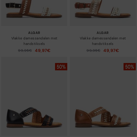
ALGAR
ALGAR
Vlakke damessandalen met
Vlakke damessandalen met
handstiksels
handstiksels
49,97€
49,97€
Prijs verlaagd van
99,95€
Prijs verlaagd van
99,95€
tot
tot