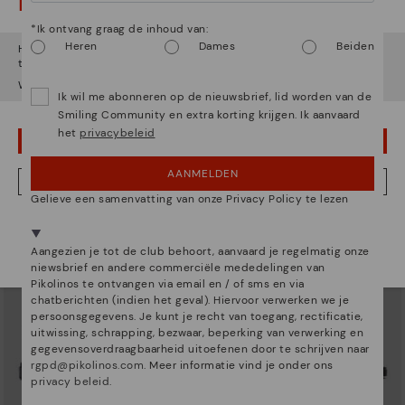
Let op!
*Ik ontvang graag de inhoud van:
Heren
Dames
Beiden
Het lijkt erop dat je in
Verenigde Staten
bent maar je probeert
toegang te krijgen tot de
Nederland
website.
Wil je naar onze
Verenigde Staten
website gaan?
Ik wil me abonneren op de nieuwsbrief, lid worden van de
ALGAR
FORMENTERA
Smiling Community en extra korting krijgen. Ik aanvaard
Vlakke damessandalen met
Platte damessandaal
het
privacybeleid
gesloten hiel
62,96€
Prijs verlaagd van
89,95€
OEPS! FOUTJE, IK WIL GRAAG IN VERENIGDE STATEN BLIJVEN
tot
69,96€
Prijs verlaagd van
99,95€
tot
AANMELDEN
NEE, IK WIL DE NEDERLAND WEBSITE ZIEN
Gelieve een samenvatting van onze Privacy Policy te lezen
We zijn aanwezig in meer dan 29 winkels.
Kies de jouwe
shier
.
Aangezien je tot de club behoort, aanvaard je regelmatig onze
niewsbrief en andere commerciële mededelingen van
Pikolinos te ontvangen via email en / of sms en via
chatberichten (indien het geval). Hiervoor verwerken we je
persoonsgegevens. Je kunt je recht van toegang, rectificatie,
uitwissing, schrapping, bezwaar, beperking van verwerking en
gegevensoverdraagbaarheid uitoefenen door te schrijven naar
rgpd@pikolinos.com
. Meer informatie vind je onder ons
privacy beleid
.