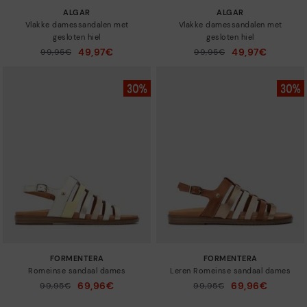
ALGAR
ALGAR
Vlakke damessandalen met
Vlakke damessandalen met
gesloten hiel
gesloten hiel
49,97€
49,97€
Prijs verlaagd van
99,95€
Prijs verlaagd van
99,95€
tot
tot
FORMENTERA
FORMENTERA
Romeinse sandaal dames
Leren Romeinse sandaal dames
69,96€
69,96€
Prijs verlaagd van
99,95€
Prijs verlaagd van
99,95€
tot
tot