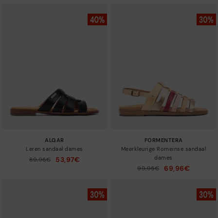
ALGAR
FORMENTERA
Leren sandaal dames
Meerkleurige Romeinse sandaal
dames
53,97€
Prijs verlaagd van
89,95€
tot
69,96€
Prijs verlaagd van
99,95€
tot