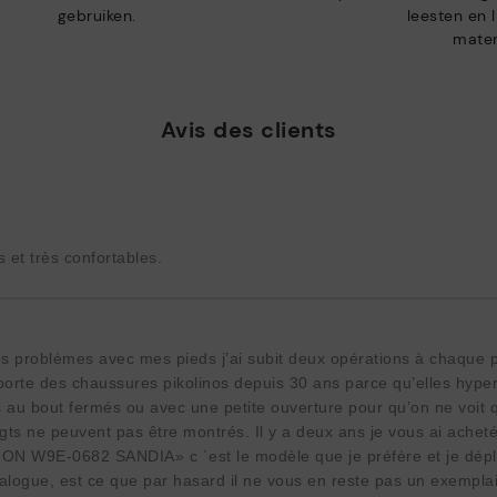
gebruiken.
leesten en 
mater
Avis des clients
 et très confortables.
ros problèmes avec mes pieds j’ai subit deux opérations à chaque 
porte des chaussures pikolinos depuis 30 ans parce qu’elles hyper
 au bout fermés ou avec une petite ouverture pour qu’on ne voit q
igts ne peuvent pas être montrés. Il y a deux ans je vous ai achet
 W9E-0682 SANDIA» c ´est le modèle que je préfère et je déplor
alogue, est ce que par hasard il ne vous en reste pas un exemplai