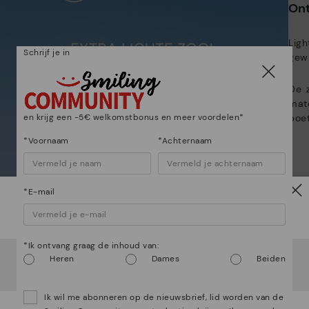
*G
Ont
te
ge
Lig
Schrijf je in
gewi
De 
mate
en krijg een -5€ welkomstbonus en meer voordelen*
boet
*Voornaam
*Achternaam
*E-mail
Let op!
*Ik ontvang graag de inhoud van:
Het lijkt erop dat je in
Verenigde Staten
bent maar je
Heren
Dames
Beiden
probeert toegang te krijgen tot de
België
website.
Wil je naar onze
Verenigde Staten
website gaan?
Ik wil me abonneren op de nieuwsbrief, lid worden van de