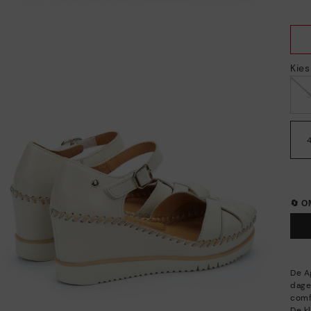
Kie
🔄 
De A
dage
comf
De k