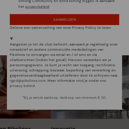
Smiling Community en extra korting krijgen. Ik aanvaard
OEPS! FOUTJE, IK WIL GRAAG IN VERENIGDE
het
privacybeleid
 zijn veel meer dan schoenen
STATEN BLIJVEN
AANMELDEN
NEE, IK WIL DE BELGIË WEBSITE ZIEN
Gelieve een samenvatting van onze Privacy Policy te lezen
We zijn aanwezig in meer dan 29 winkels.
Kies de jouwe
shier
.
Aangezien je tot de club behoort, aanvaard je regelmatig onze
niewsbrief en andere commerciële mededelingen van
Pikolinos te ontvangen via email en / of sms en via
chatberichten (indien het geval). Hiervoor verwerken we je
persoonsgegevens. Je kunt je recht van toegang, rectificatie,
uitwissing, schrapping, bezwaar, beperking van verwerking en
gegevensoverdraagbaarheid uitoefenen door te schrijven naar
rgpd@pikolinos.com
. Meer informatie vind je onder ons
privacy beleid
.
*Bij je eerste aankoop. Aankoop van minimum € 50.
an Pikolinos
Innovatie