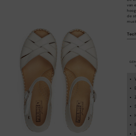
van 
hoog
de s
must
Tec
GEM