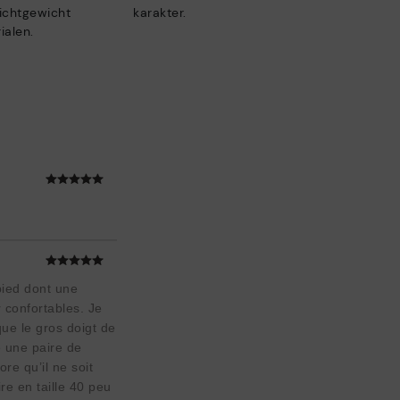
lichtgewicht
karakter.
ialen.
pied dont une
 confortables. Je
ue le gros doigt de
é une paire de
e qu’il ne soit
re en taille 40 peu