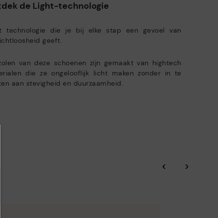
Pikolinos ijvert voor de duurzaamheid van al zijn materialen en
ratis verzending voor bestellingen van meer dan €50 - gratis
dek de Light-technologie
productieprocessen.
rugbezorgingen. Termijn voor retour verlengd tot 60 dagen voor
bruikers die geabonneerd zijn op de nieuwsbrief of voor clubleden.
ht technologie die je bij elke stap een gevoel van
ONTDEK MEER
chtloosheid geeft.
zolen van deze schoenen zijn gemaakt van hightech
rialen die ze ongelooflijk licht maken zonder in te
en aan stevigheid en duurzaamheid.
‹
›