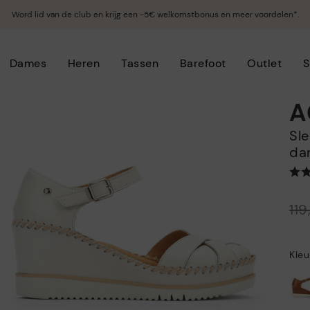
Word lid van de club en krijg een -5€ welkomstbonus en meer voordelen*.
Dames
Heren
Tassen
Barefoot
Outlet
S
A
Sleehak sandalen met klittenband voor
da
Prijs verlaagd van
11
tot
Kleu