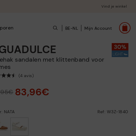
Vind je winkel
poren
BE-NL
Mijn Account
GUADULCE
mes
(4 avis)
83,96€
9,95€
r: NATA
Ref: W3Z-1840
geselecteerd