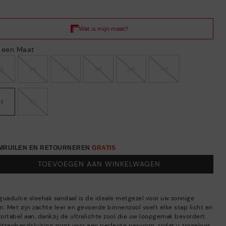
s een Maat
35
36
37
38
39
40
41
42
OMRUILEN EN RETOURNEREN
GRATIS
TOEVOEGEN AAN WINKELWAGEN
guadulce sleehak sandaal is de ideale metgezel voor uw zonnige
n. Met zijn zachte leer en gevoerde binnenzool voelt elke stap licht en
ortabel aan, dankzij de ultralichte zool die uw loopgemak bevordert.
littenbandsluiting zorgt voor een perfecte pasvorm, zodat u zorgeloos