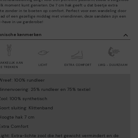
elk moment kunt genieten. De 7 cm hak geeft u dat beetje extra
te zonder in te boeten op comfort. Perfect voor een wandeling door
tad of een gezellige middag met vriendinnen, deze sandalen zijn een
-have in uw garderobe!
hnische kenmerken
AKKELIJK AAN
LICHT
EXTRA COMFORT
LWG - DUURZAAM
TE TREKKEN
Wreef: 100% rundleer
Binnenvoering: 25% rundleer en 75% textiel
Zool: 100% synthetisch
Soort sluiting: Klittenband
Hoogte hak 7 cm
Extra Comfort
Light: Extra-lichte zool die het gewicht vermindert en de