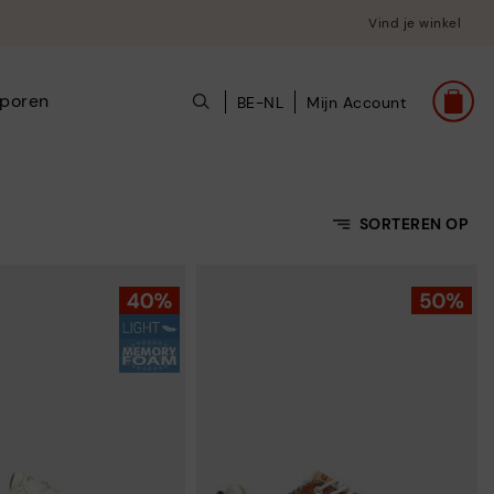
Vind je winkel
poren
BE-NL
Mijn Account
SORTEREN OP
Oplopende prijs
Aflopende prijs
Top verkopers
Nieuws