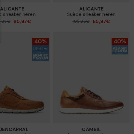
ALICANTE
ALICANTE
c sneaker heren
Suède sneaker heren
65,97€
65,97€
9,95€
Prijs verlaagd van
109,95€
tot
FUENCARRAL
CAMBIL