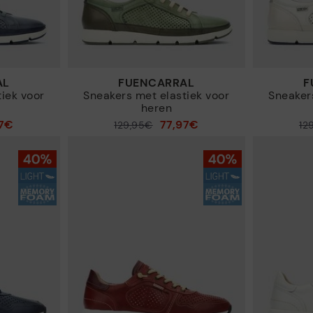
AL
FUENCARRAL
iek voor
Sneakers met elastiek voor
Sneaker
heren
97€
77,97€
Prijs verlaagd van
129,95€
Prijs verlaagd van
12
tot
tot