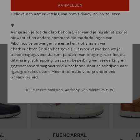
AANMELDEN
NEE, IK WIL DE BELGIË WEBSITE ZIEN
ALICANTE
Gelieve een samenvatting van onze Privacy Policy te lezen
heren
Basic sneaker heren
Basi
97€
65,97€
Prijs verlaagd van
109,95€
Prijs verlaagd van
10
We zijn aanwezig in meer dan 29 winkels.
tot
tot
Kies de jouwe
shier
.
Aangezien je tot de club behoort, aanvaard je regelmatig onze
niewsbrief en andere commerciële mededelingen van
Pikolinos te ontvangen via email en / of sms en via
chatberichten (indien het geval). Hiervoor verwerken we je
persoonsgegevens. Je kunt je recht van toegang, rectificatie,
uitwissing, schrapping, bezwaar, beperking van verwerking en
gegevensoverdraagbaarheid uitoefenen door te schrijven naar
rgpd@pikolinos.com
. Meer informatie vind je onder ons
privacy beleid
.
*Bij je eerste aankoop. Aankoop van minimum € 50.
AL
FUENCARRAL