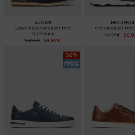
JUCAR
MOLINOS
Leren herensneaker met
Herensneaker met 
zijstiksels
86,
Prijs verlaagd van
144,95€
59,97€
Prijs verlaagd van
119,95€
tot
tot