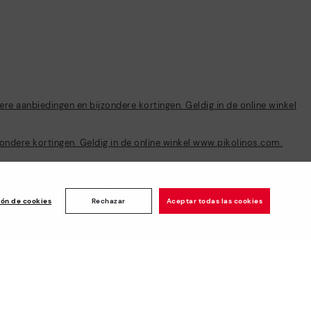
e aanbiedingen en bijzondere kortingen. Geldig in de online winkel
ondere kortingen. Geldig in de online winkel www.pikolinos.com.
ión de cookies
Rechazar
Aceptar todas las cookies
enen
Newsletter
Word lid van de club en krijg
een -5€ welkomstbonus en
meer voordelen*.
Me abonneren
Beveiligde betaling