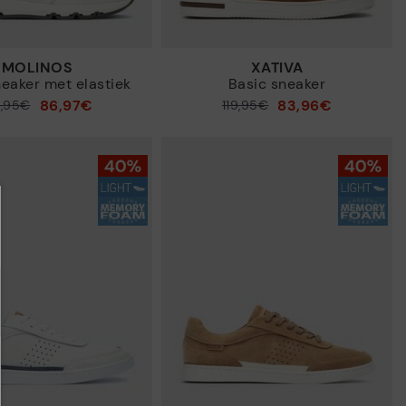
MOLINOS
XATIVA
eaker met elastiek
Basic sneaker
86,97€
83,96€
4,95€
Prijs verlaagd van
119,95€
tot