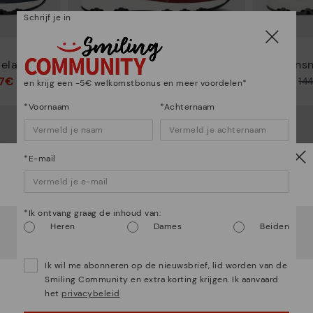
Schrijf je in
MOLINOS
elastiek
Herensneaker met elastiek
Herensn
97€
86,97€
Prijs verlaagd van
144,95€
Prijs verlaagd van
14
en krijg een -5€ welkomstbonus en meer voordelen*
tot
tot
*Voornaam
*Achternaam
*E-mail
Let op!
*Ik ontvang graag de inhoud van:
Het lijkt erop dat je in
Verenigde Staten
bent maar je
Heren
Dames
Beiden
probeert toegang te krijgen tot de
België
website.
Wil je naar onze
Verenigde Staten
website gaan?
Ik wil me abonneren op de nieuwsbrief, lid worden van de
Smiling Community en extra korting krijgen. Ik aanvaard
OEPS! FOUTJE, IK WIL GRAAG IN VERENIGDE
het
privacybeleid
STATEN BLIJVEN