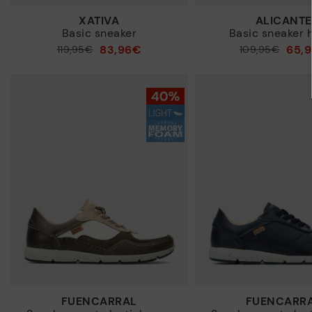
XATIVA
ALICANTE
Basic sneaker
Basic sneaker 
83,96€
65,
Prijs verlaagd van
119,95€
Prijs verlaagd van
109,95€
tot
tot
FUENCARRAL
FUENCARR