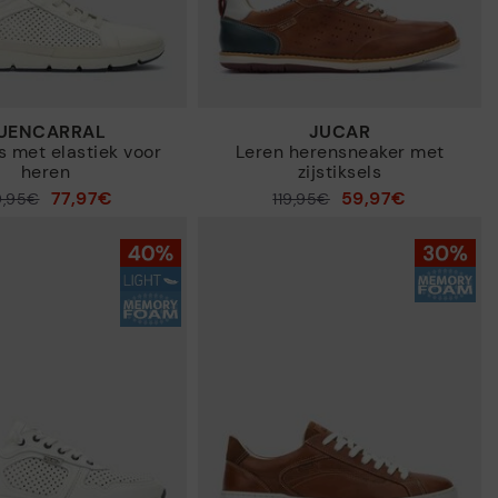
FUENCARRAL
JUCAR
s met elastiek voor
Leren herensneaker met
heren
zijstiksels
77,97€
59,97€
9,95€
Prijs verlaagd van
119,95€
tot