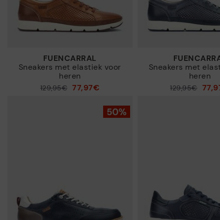
FUENCARRAL
FUENCARR
Sneakers met elastiek voor
Sneakers met elast
heren
heren
77,97€
77,
Prijs verlaagd van
129,95€
Prijs verlaagd van
129,95€
tot
tot