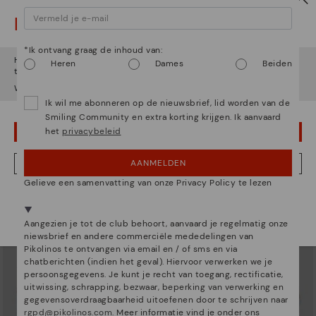
Let op!
*Ik ontvang graag de inhoud van:
Het lijkt erop dat je in
Verenigde Staten
bent maar je probeert
Heren
Dames
Beiden
toegang te krijgen tot de
België
website.
Wil je naar onze
Verenigde Staten
website gaan?
ARRECIFE
RUEDA
Ik wil me abonneren op de nieuwsbrief, lid worden van de
Sneakers met veters voor dames
Sneaker met plateauzool dames
Smiling Community en extra korting krijgen. Ik aanvaard
90,96€
77,97€
Prijs verlaagd van
129,95€
Prijs verlaagd van
129,95€
het
privacybeleid
OEPS! FOUTJE, IK WIL GRAAG IN VERENIGDE STATEN BLIJVEN
tot
tot
AANMELDEN
NEE, IK WIL DE BELGIË WEBSITE ZIEN
Gelieve een samenvatting van onze Privacy Policy te lezen
We zijn aanwezig in meer dan 29 winkels.
Kies de jouwe
shier
.
Aangezien je tot de club behoort, aanvaard je regelmatig onze
niewsbrief en andere commerciële mededelingen van
Pikolinos te ontvangen via email en / of sms en via
chatberichten (indien het geval). Hiervoor verwerken we je
persoonsgegevens. Je kunt je recht van toegang, rectificatie,
uitwissing, schrapping, bezwaar, beperking van verwerking en
gegevensoverdraagbaarheid uitoefenen door te schrijven naar
rgpd@pikolinos.com
. Meer informatie vind je onder ons