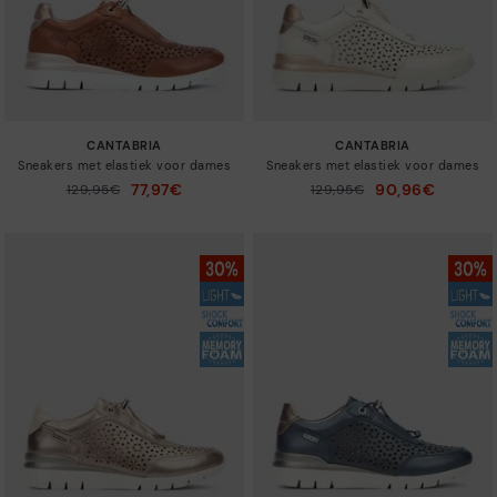
CANTABRIA
CANTABRIA
Sneakers met elastiek voor dames
Sneakers met elastiek voor dames
77,97€
90,96€
Prijs verlaagd van
129,95€
Prijs verlaagd van
129,95€
tot
tot