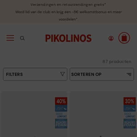
Verzendingen en retourzendingen gratis*
Word lid van de club en krijg een -5€ welkomstbonus en meer
voordelen*.
87 producten
FILTERS
SORTEREN OP
Oplopende prijs
Tipo
Aflopende prijs
Kleuren
Top verkopers
Nieuws
Maat