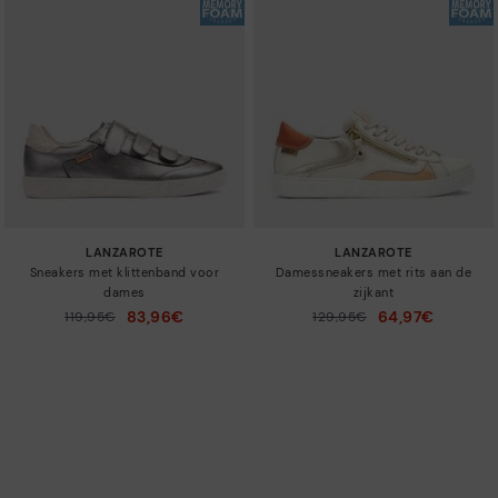
LANZAROTE
LANZAROTE
Sneakers met klittenband voor
Damessneakers met rits aan de
dames
zijkant
83,96€
64,97€
Prijs verlaagd van
119,95€
Prijs verlaagd van
129,95€
tot
tot