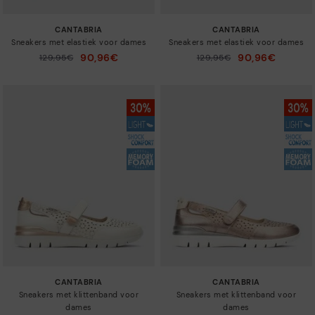
CANTABRIA
CANTABRIA
Sneakers met elastiek voor dames
Sneakers met elastiek voor dames
90,96€
90,96€
Prijs verlaagd van
129,95€
Prijs verlaagd van
129,95€
tot
tot
CANTABRIA
CANTABRIA
Sneakers met klittenband voor
Sneakers met klittenband voor
dames
dames