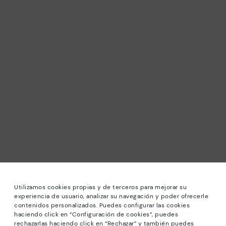
Utilizamos cookies propias y de terceros para mejorar su
experiencia de usuario, analizar su navegación y poder ofrecerle
contenidos personalizados. Puedes configurar las cookies
haciendo click en “Configuración de cookies”, puedes
rechazarlas haciendo click en “Rechazar” y también puedes