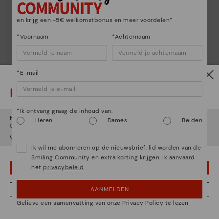
en krijg een -5€ welkomstbonus en meer voordelen*
*Voornaam
*Achternaam
*E-mail
Let op!
*Ik ontvang graag de inhoud van:
Het lijkt erop dat je in
Verenigde Staten
bent maar je probeert
Heren
Dames
Beiden
toegang te krijgen tot de
België
website.
Wil je naar onze
Verenigde Staten
website gaan?
Ik wil me abonneren op de nieuwsbrief, lid worden van de
Smiling Community en extra korting krijgen. Ik aanvaard
het
privacybeleid
OEPS! FOUTJE, IK WIL GRAAG IN VERENIGDE STATEN BLIJVEN
AANMELDEN
NEE, IK WIL DE BELGIË WEBSITE ZIEN
Gelieve een samenvatting van onze Privacy Policy te lezen
We zijn aanwezig in meer dan 29 winkels.