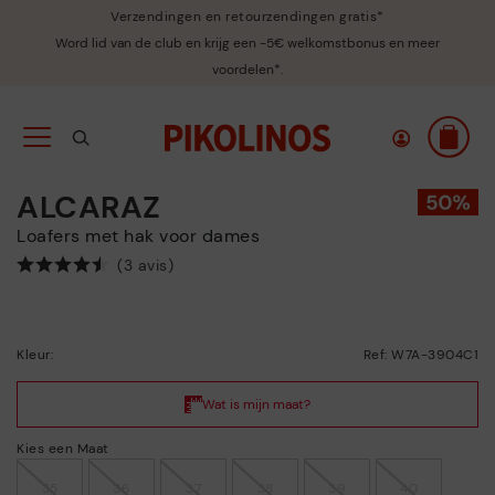
Verzendingen en retourzendingen gratis*
Word lid van de club en krijg een -5€ welkomstbonus en meer
voordelen*.
ALCARAZ
Loafers met hak voor dames
(3 avis)
Kleur:
Ref: W7A-3904C1
Kies een Maat
35
36
37
38
39
40