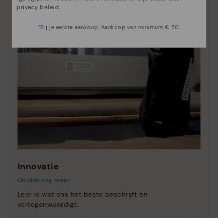
privacy beleid
.
*Bij je eerste aankoop. Aankoop van minimum € 50.
Innovatie
Ontdek nog meer
Leer is wat ons het beste beschrijft en
vertegenwoordigt.