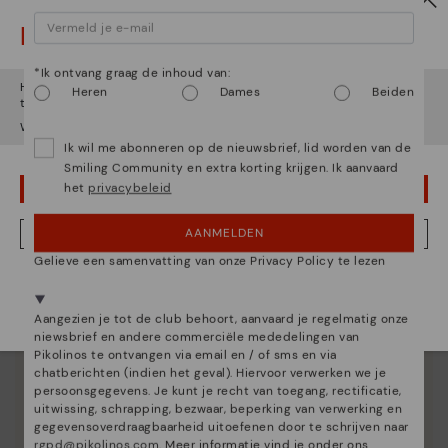
Let op!
*Ik ontvang graag de inhoud van:
Het lijkt erop dat je in
Verenigde Staten
bent maar je probeert
Heren
Dames
Beiden
toegang te krijgen tot de
België
website.
Wil je naar onze
Verenigde Staten
website gaan?
Ik wil me abonneren op de nieuwsbrief, lid worden van de
Smiling Community en extra korting krijgen. Ik aanvaard
Essentie van Pikolinos
het
privacybeleid
OEPS! FOUTJE, IK WIL GRAAG IN VERENIGDE STATEN BLIJVEN
Ontdek nog meer
AANMELDEN
NEE, IK WIL DE BELGIË WEBSITE ZIEN
Sinds 1984 werken we eraan om elke schoen uniek te
maken.
Gelieve een samenvatting van onze Privacy Policy te lezen
We zijn aanwezig in meer dan 29 winkels.
Kies de jouwe
shier
.
Aangezien je tot de club behoort, aanvaard je regelmatig onze
niewsbrief en andere commerciële mededelingen van
Pikolinos te ontvangen via email en / of sms en via
chatberichten (indien het geval). Hiervoor verwerken we je
persoonsgegevens. Je kunt je recht van toegang, rectificatie,
uitwissing, schrapping, bezwaar, beperking van verwerking en
gegevensoverdraagbaarheid uitoefenen door te schrijven naar
rgpd@pikolinos.com
. Meer informatie vind je onder ons