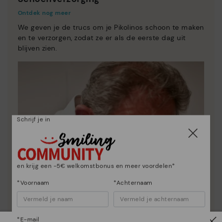
Ontdek nog meer
We geven je de trucs om je Pikolinos schoon te maken
en te verzorgen, zodat ze er als de eerste dag uit
blijven zien.
Schrijf je in
en krijg een -5€ welkomstbonus en meer voordelen*
*Voornaam
*Achternaam
*E-mail