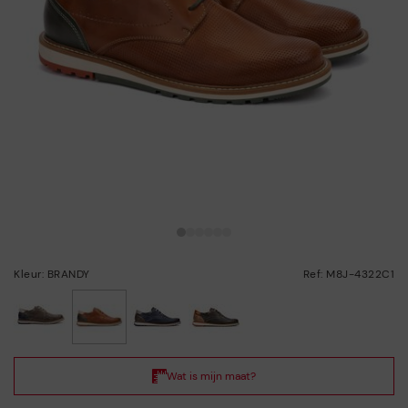
Kleur: BRANDY
Ref: M8J-4322C1
geselecteerd