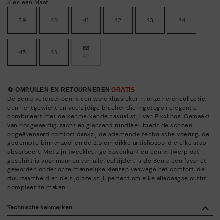
Kies een Maat
39
40
41
42
43
44
45
46
47
🔄 OMRUILEN EN RETOURNEREN
GRATIS
De Berna veterschoen is een ware klassieker in onze herencollectie:
een lichtgewicht en veelzijdige blucher die ingetogen elegantie
combineert met de kenmerkende casual stijl van Pikolinos. Gemaakt
van hoogwaardig, zacht en glanzend rundleer, biedt de schoen
ongeëvenaard comfort dankzij de ademende technische voering, de
gedempte binnenzool en de 2,5 cm dikke antislipzool die elke stap
absorbeert. Met zijn tweekleurige bovenkant en een ontwerp dat
geschikt is voor mannen van alle leeftijden, is de Berna een favoriet
geworden onder onze mannelijke klanten vanwege het comfort, de
duurzaamheid en de tijdloze stijl, perfect om elke alledaagse outfit
compleet te maken.
Technische kenmerken