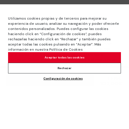
Utilizamos cookies propias y de terceros para mejorar su
experiencia de usuario, analizar su navegación y poder ofrecerle
contenidos personalizados. Puedes configurar las cookies
haciendo click en “Configuración de cookies”, puedes
rechazarlas haciendo click en “Rechazar” y también puedes
*RONDE PRIJZEN: Tot -40% op modellen van het seizoen.
aceptar todas las cookies pulsando en “Aceptar”. Más
Kortingen op uitgekozen producten. De promotie is niet
información en nuestra Política de Cookies
verenigbaar met andere aanbiedingen en bijzondere
Aceptar todas las cookies
kortingen. Geldig in de online winkel www.pikolinos.com en
in Pikolinos winkels . Am 31/08/2026 bis 23:59 Uhr CEST
Rechazar
(Brussels, Copenhagen, Madrid, Paris).
Prijs verlaagd van
119,95€
Configuración de cookies
TOEVOEGEN AAN WINKELWAGEN
*Tot -50% Extra Outletkortingen. Kortingen op uitgekozen
105,00€
tot
producten. De promotie is niet verenigbaar met andere
aanbiedingen en bijzondere kortingen. Geldig in de online
winkel www.pikolinos.com. Tot 23h59 CEST (Brussel,
Kopenhagen, Madrid, Parijs) op 31/08/2026.
Over Pikolinos
Universum
Hulp
Blog