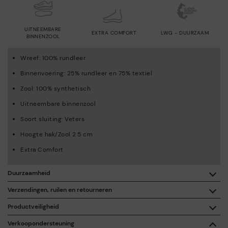
UITNEEMBARE
EXTRA COMFORT
LWG - DUURZAAM
BINNENZOOL
Wreef: 100% rundleer
Binnenvoering: 25% rundleer en 75% textiel
Zool: 100% synthetisch
Uitneembare binnenzool
Soort sluiting: Veters
Hoogte hak/Zool 2.5 cm
Extra Comfort
Duurzaamheid
Dankzij de aankoop van dit product, steun je de
Verzendingen, ruilen en retourneren
verantwoordelijke fabricatie van leer via de Leather Working
Group.
Productveiligheid
Gratis bezorging vanaf een aankoop van € 50.
De veiligheid van onze producten is belangrijk voor ons. De uwe
ISO 14006 Ecodesign: Bij het ontwerp van onze collectie
Verkoopondersteuning