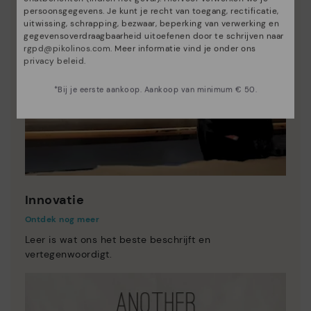
persoonsgegevens. Je kunt je recht van toegang, rectificatie,
uitwissing, schrapping, bezwaar, beperking van verwerking en
gegevensoverdraagbaarheid uitoefenen door te schrijven naar
rgpd@pikolinos.com
. Meer informatie vind je onder ons
privacy beleid
.
*Bij je eerste aankoop. Aankoop van minimum € 50.
Innovatie
Ontdek nog meer
Leer is wat ons het beste beschrijft en
vertegenwoordigt.