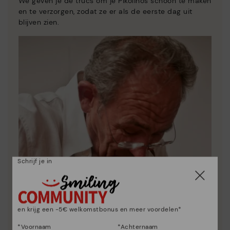
We geven je de trucs om je Pikolinos schoon te maken
en te verzorgen, zodat ze er als de eerste dag uit
blijven zien.
Schrijf je in
en krijg een -5€ welkomstbonus en meer voordelen*
*Voornaam
*Achternaam