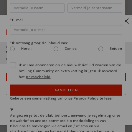
*E-mail
Let op!
Essentie van Pikolinos
*Ik ontvang graag de inhoud van:
Ontdek nog meer
Het lijkt erop dat je in
Verenigde Staten
bent maar je probeert
Heren
Dames
Beiden
toegang te krijgen tot de
België
website.
Sinds 1984 werken we eraan om elke schoen uniek te
Wil je naar onze
Verenigde Staten
website gaan?
maken.
Ik wil me abonneren op de nieuwsbrief, lid worden van de
Smiling Community en extra korting krijgen. Ik aanvaard
het
privacybeleid
OEPS! FOUTJE, IK WIL GRAAG IN VERENIGDE STATEN BLIJVEN
AANMELDEN
NEE, IK WIL DE BELGIË WEBSITE ZIEN
Gelieve een samenvatting van onze Privacy Policy te lezen
We zijn aanwezig in meer dan 29 winkels.
Kies de jouwe
shier
.
Aangezien je tot de club behoort, aanvaard je regelmatig onze
niewsbrief en andere commerciële mededelingen van
Pikolinos te ontvangen via email en / of sms en via
chatberichten (indien het geval). Hiervoor verwerken we je