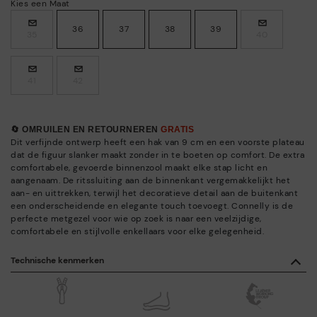
Kies een Maat
36
37
38
39
35
40
41
42
🔄 OMRUILEN EN RETOURNEREN
GRATIS
Dit verfijnde ontwerp heeft een hak van 9 cm en een voorste plateau
dat de figuur slanker maakt zonder in te boeten op comfort. De extra
comfortabele, gevoerde binnenzool maakt elke stap licht en
aangenaam. De ritssluiting aan de binnenkant vergemakkelijkt het
aan- en uittrekken, terwijl het decoratieve detail aan de buitenkant
een onderscheidende en elegante touch toevoegt. Connelly is de
perfecte metgezel voor wie op zoek is naar een veelzijdige,
comfortabele en stijlvolle enkellaars voor elke gelegenheid.
Technische kenmerken