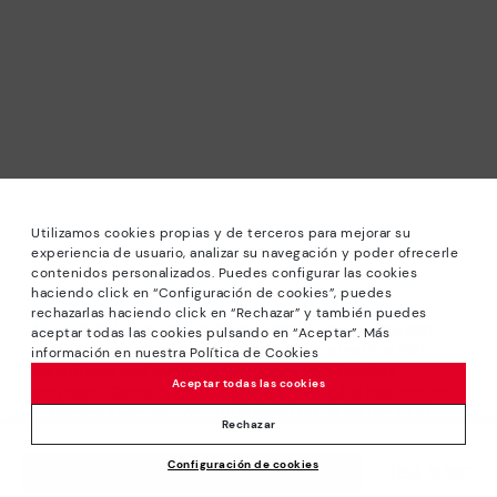
Utilizamos cookies propias y de terceros para mejorar su
experiencia de usuario, analizar su navegación y poder ofrecerle
contenidos personalizados. Puedes configurar las cookies
haciendo click en “Configuración de cookies”, puedes
rechazarlas haciendo click en “Rechazar” y también puedes
*RONDE PRIJZEN: Tot -40% op modellen van het seizoen.
aceptar todas las cookies pulsando en “Aceptar”. Más
Kortingen op uitgekozen producten. De promotie is niet
información en nuestra Política de Cookies
verenigbaar met andere aanbiedingen en bijzondere
Aceptar todas las cookies
kortingen. Geldig in de online winkel www.pikolinos.com en
in Pikolinos winkels . Am 31/08/2026 bis 23:59 Uhr CEST
Rechazar
(Brussels, Copenhagen, Madrid, Paris).
Configuración de cookies
154,95€
TOEVOEGEN AAN WINKELWAGEN
*Tot -50% Extra Outletkortingen. Kortingen op uitgekozen
producten. De promotie is niet verenigbaar met andere