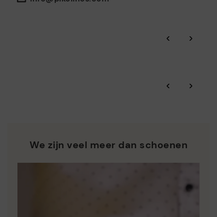
ISO 14001 Environmental management systems: Laten we
het milieu beschermen en ervoor zorgen dat onze processen
Click and collect.
minimaal verontreinigen.
‹
›
Dankzij BSCI doorlichtingen, geattesteerd door Amfori,
Pikolinos-garantie.
controleren we de duurzaamheid van sociale en
milieugerichte aspecten van de hele toeleveringsketen.
Zero Waste: We waarderen de grondstoffen door minder
Bekijk meer informatie over verzendingen
.
hier
‹
›
afvalstoffen te produceren en hergebruik ervan in de hand
te werken.
*Gratis verzending voor bestellingen van meer dan €50 - gratis
terugbezorgingen. Termijn voor retour verlengd tot 60 dagen
Pikolinos ijvert voor de duurzaamheid van al zijn materialen
voor gebruikers die geabonneerd zijn op de nieuwsbrief of voor
en productieprocessen.
clubleden.
ONTDEK MEER
We zijn veel meer dan schoenen