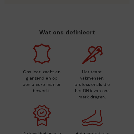
Wat ons definieert
Ons leer: zacht en
Het team:
glanzend en op
vakmensen,
een unieke manier
professionals die
bewerkt.
het DNA van ons
merk dragen.
De kwaliteit: in alle
Het comfort: als