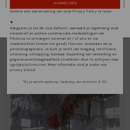
Essentie van Pikolinos
AANMELDEN
NEE, IK WIL DE BELGIË WEBSITE ZIEN
Ontdek nog meer
Gelieve een samenvatting van onze Privacy Policy te lezen
We zijn aanwezig in meer dan 29 winkels.
Sinds 1984 werken we eraan om elke schoen uniek te
maken.
Kies de jouwe
shier
.
Aangezien je tot de club behoort, aanvaard je regelmatig onze
niewsbrief en andere commerciële mededelingen van
Pikolinos te ontvangen via email en / of sms en via
chatberichten (indien het geval). Hiervoor verwerken we je
persoonsgegevens. Je kunt je recht van toegang, rectificatie,
uitwissing, schrapping, bezwaar, beperking van verwerking en
gegevensoverdraagbaarheid uitoefenen door te schrijven naar
rgpd@pikolinos.com
. Meer informatie vind je onder ons
privacy beleid
.
*Bij je eerste aankoop. Aankoop van minimum € 50.