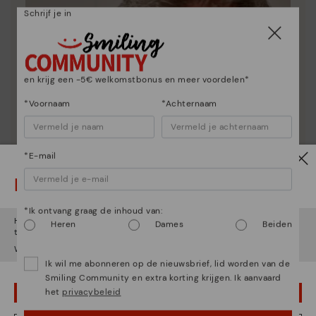
Schrijf je in
en krijg een -5€ welkomstbonus en meer voordelen*
*Voornaam
*Achternaam
*E-mail
Let op!
*Ik ontvang graag de inhoud van:
Het lijkt erop dat je in
Verenigde Staten
bent maar je probeert
Heren
Dames
Beiden
toegang te krijgen tot de
België
website.
Wil je naar onze
Verenigde Staten
website gaan?
Ik wil me abonneren op de nieuwsbrief, lid worden van de
Smiling Community en extra korting krijgen. Ik aanvaard
het
privacybeleid
OEPS! FOUTJE, IK WIL GRAAG IN VERENIGDE STATEN BLIJVEN