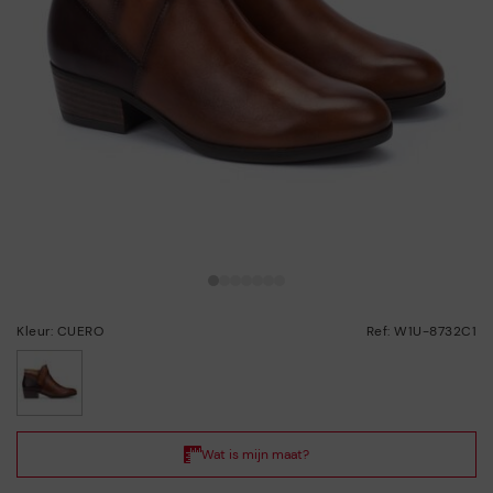
Kleur: CUERO
Ref: W1U-8732C1
geselecteerd