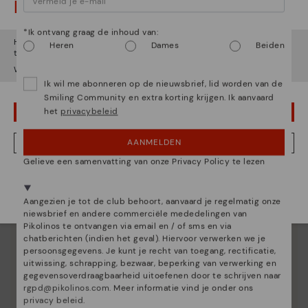
Let op!
*Ik ontvang graag de inhoud van:
Het lijkt erop dat je in
Verenigde Staten
bent maar je probeert
Heren
Dames
Beiden
toegang te krijgen tot de
België
website.
Wil je naar onze
Verenigde Staten
website gaan?
Ik wil me abonneren op de nieuwsbrief, lid worden van de
Smiling Community en extra korting krijgen. Ik aanvaard
het
privacybeleid
OEPS! FOUTJE, IK WIL GRAAG IN VERENIGDE STATEN BLIJVEN
AANMELDEN
NEE, IK WIL DE BELGIË WEBSITE ZIEN
Gelieve een samenvatting van onze Privacy Policy te lezen
We zijn aanwezig in meer dan 29 winkels.
Kies de jouwe
shier
.
Aangezien je tot de club behoort, aanvaard je regelmatig onze
niewsbrief en andere commerciële mededelingen van
Pikolinos te ontvangen via email en / of sms en via
chatberichten (indien het geval). Hiervoor verwerken we je
persoonsgegevens. Je kunt je recht van toegang, rectificatie,
uitwissing, schrapping, bezwaar, beperking van verwerking en
gegevensoverdraagbaarheid uitoefenen door te schrijven naar
rgpd@pikolinos.com
. Meer informatie vind je onder ons
privacy beleid
.