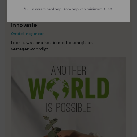
*Bij je eerste aankoop. Aankoop van minimum € 50.
Innovatie
Ontdek nog meer
Leer is wat ons het beste beschrijft en
vertegenwoordigt.