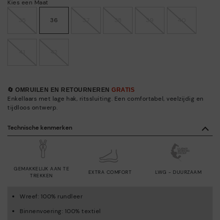
Kies een Maat
35
36
37
38
39
40
41
42
🔄 OMRUILEN EN RETOURNEREN
GRATIS
Enkellaars met lage hak, ritssluiting. Een comfortabel, veelzijdig en
tijdloos ontwerp.
Technische kenmerken
GEMAKKELIJK AAN TE
EXTRA COMFORT
LWG - DUURZAAM
TREKKEN
Wreef: 100% rundleer
Binnenvoering: 100% textiel