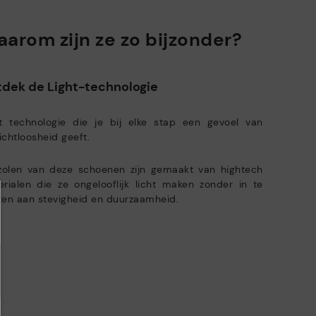
Pikolinos-garantie.
aspecten van de hele toeleveringsketen.
Zero Waste: We waarderen de grondstoffen door minder
arom zijn ze zo bijzonder?
afvalstoffen te produceren en hergebruik ervan in de hand te
kijk meer informatie over verzendingen
.
hier
werken.
Pikolinos ijvert voor de duurzaamheid van al zijn materialen en
ratis verzending voor bestellingen van meer dan €50 - gratis
dek de Light-technologie
productieprocessen.
rugbezorgingen. Termijn voor retour verlengd tot 60 dagen voor
bruikers die geabonneerd zijn op de nieuwsbrief of voor clubleden.
ht technologie die je bij elke stap een gevoel van
ONTDEK MEER
chtloosheid geeft.
zolen van deze schoenen zijn gemaakt van hightech
rialen die ze ongelooflijk licht maken zonder in te
en aan stevigheid en duurzaamheid.