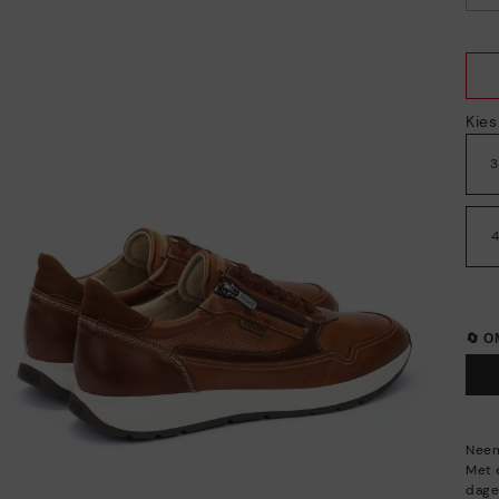
geselecteerd
Kie
🔄 
Neem
Met 
dage