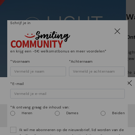
Wa
Be
Schrijf je in
*G
Ont
te
ge
en krijg een -5€ welkomstbonus en meer voordelen*
Lig
gewi
*Voornaam
*Achternaam
De 
mate
*E-mail
boet
Let op!
*Ik ontvang graag de inhoud van:
Het lijkt erop dat je in
Verenigde Staten
bent maar je
Heren
Dames
Beiden
probeert toegang te krijgen tot de
België
website.
Wil je naar onze
Verenigde Staten
website gaan?
Ik wil me abonneren op de nieuwsbrief, lid worden van de