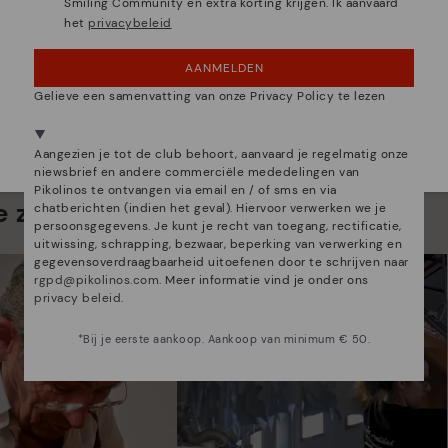
Smiling Community en extra korting krijgen. Ik aanvaard
OEPS! FOUTJE, IK WIL GRAAG IN VERENIGDE
het
privacybeleid
STATEN BLIJVEN
AANMELDEN
NEE, IK WIL DE BELGIË WEBSITE ZIEN
Gelieve een samenvatting van onze Privacy Policy te lezen
We zijn aanwezig in meer dan 29 winkels.
Kies de jouwe
shier
.
Aangezien je tot de club behoort, aanvaard je regelmatig onze
niewsbrief en andere commerciële mededelingen van
Pikolinos te ontvangen via email en / of sms en via
 zijn veel meer dan schoenen
chatberichten (indien het geval). Hiervoor verwerken we je
persoonsgegevens. Je kunt je recht van toegang, rectificatie,
uitwissing, schrapping, bezwaar, beperking van verwerking en
gegevensoverdraagbaarheid uitoefenen door te schrijven naar
rgpd@pikolinos.com
. Meer informatie vind je onder ons
privacy beleid
.
*Bij je eerste aankoop. Aankoop van minimum € 50.