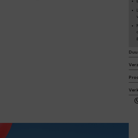
Duu
Ver
Pro
De
Ver
Da
ku
he