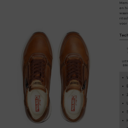
Memo
en h
waar
ritss
voor
Tec
UIT
BI