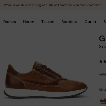
Word lid van de club en krijg een -5€ welkomstbonus en meer voordelen*.
Dames
Heren
Tassen
Barefoot
Outlet
S
G
S
Prijs verlaagd van
12
tot
Kle