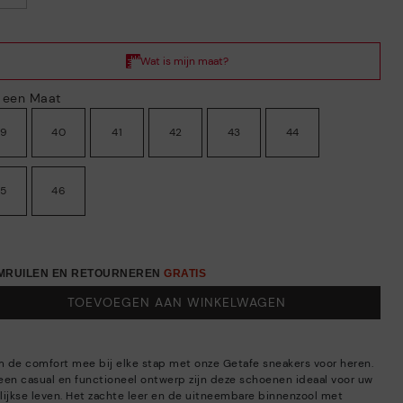
s een Maat
39
40
41
42
43
44
45
46
OMRUILEN EN RETOURNEREN
GRATIS
TOEVOEGEN AAN WINKELWAGEN
 de comfort mee bij elke stap met onze Getafe sneakers voor heren.
een casual en functioneel ontwerp zijn deze schoenen ideaal voor uw
lijkse leven. Het zachte leer en de uitneembare binnenzool met