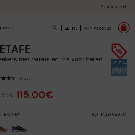
Vind je winkel
poren
BE-NL
Mijn Account
ETAFE
neakers met veters en rits voor heren
(4 avis)
115,00€
9,95€
ur: BRANDY
Ref: M2B-6263C1