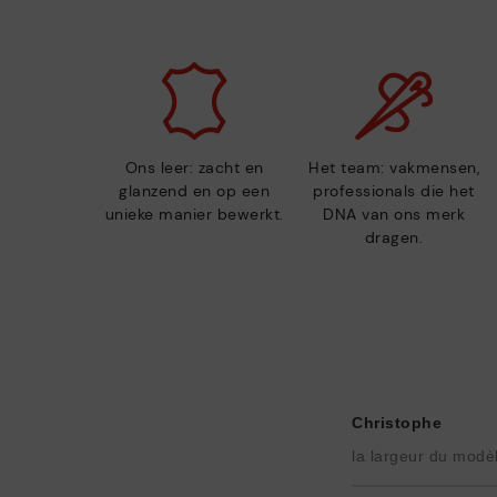
Ons leer: zacht en
Het team: vakmensen,
glanzend en op een
professionals die het
unieke manier bewerkt.
DNA van ons merk
dragen.
Christophe
la largeur du modèle