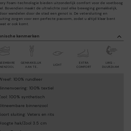
ry Foam-technologie bieden uitzonderlijk comfort voor de voetboog
iel. Bovendien maakt de ultralichte zool elke beweging gemakkelijk,
door wandelen door de stad een genot is. De vetersluiting en
luiting zorgen voor een perfecte pasvorm, zodat u altijd klaar bent
 wat er ook komt.
hnische kenmerken
NEEMBARE
GEMAKKELIJK
EXTRA
LWG -
LICHT
NNENZOOL
AAN TE
COMFORT
DUURZAAM
TREKKEN
Wreef: 100% rundleer
Binnenvoering: 100% textiel
Zool: 100% synthetisch
Uitneembare binnenzool
Soort sluiting: Veters en rits
Hoogte hak/Zool 3.5 cm