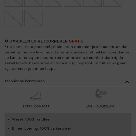
41
42
🔄 OMRUILEN EN RETOURNEREN
GRATIS
Er is niets als je persoonlijkheid laten zien door je schoenen, en dat
bereik je met de Pikolinos Llanes mocassins met hakken voor dames.
Je kunt er stappen mee zetten met maximaal comfort dankzij de
gewatteerde binnenzool en de antislip loopzool. Je zult er weg van
zijn wanneer je ermee loopt.
Technische kenmerken
EXTRA COMFORT
LWG - DUURZAAM
Wreef: 100% rundleer
Binnenvoering: 100% varkensleer