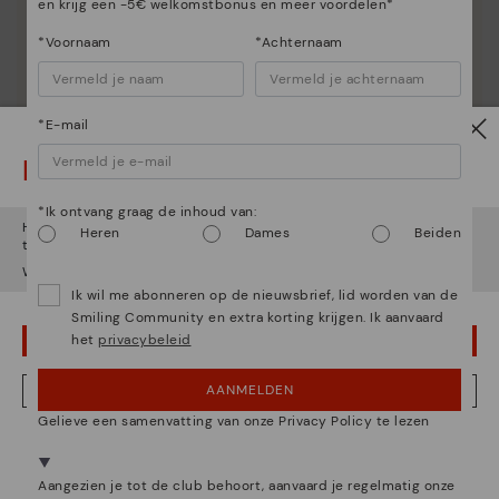
en krijg een -5€ welkomstbonus en meer voordelen*
*Voornaam
*Achternaam
*E-mail
Let op!
*Ik ontvang graag de inhoud van:
Het lijkt erop dat je in
Verenigde Staten
bent maar je probeert
Heren
Dames
Beiden
toegang te krijgen tot de
België
website.
Wil je naar onze
Verenigde Staten
website gaan?
Ik wil me abonneren op de nieuwsbrief, lid worden van de
Smiling Community en extra korting krijgen. Ik aanvaard
het
privacybeleid
OEPS! FOUTJE, IK WIL GRAAG IN VERENIGDE STATEN BLIJVEN
AANMELDEN
NEE, IK WIL DE BELGIË WEBSITE ZIEN
Gelieve een samenvatting van onze Privacy Policy te lezen
We zijn aanwezig in meer dan 29 winkels.
Kies de jouwe
shier
.
Aangezien je tot de club behoort, aanvaard je regelmatig onze