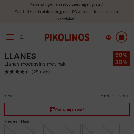
Verzendingen en retourzendingen gratis*
Word lid van de club en krijg een -5€ welkomstbonus en meer
voordelen*.
LLANES
Llanes mocassins met hak
(25 avis)
Kleur:
Ref: W7H-3719C1
Kies een Maat
35
36
37
38
39
40