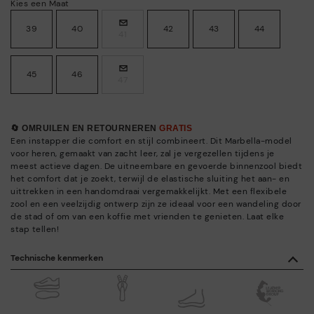
Kies een Maat
39
40
42
43
44
41
45
46
47
🔄 OMRUILEN EN RETOURNEREN
GRATIS
Een instapper die comfort en stijl combineert. Dit Marbella-model
voor heren, gemaakt van zacht leer, zal je vergezellen tijdens je
meest actieve dagen. De uitneembare en gevoerde binnenzool biedt
het comfort dat je zoekt, terwijl de elastische sluiting het aan- en
uittrekken in een handomdraai vergemakkelijkt. Met een flexibele
zool en een veelzijdig ontwerp zijn ze ideaal voor een wandeling door
de stad of om van een koffie met vrienden te genieten. Laat elke
stap tellen!
Technische kenmerken