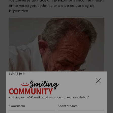
We geven je de trucs om je Pikolinos schoon te maken
en te verzorgen, zodat ze er als de eerste dag uit
blijven zien.
Schrijf je in
en krijg een -5€ welkomstbonus en meer voordelen*
*Voornaam
*Achternaam