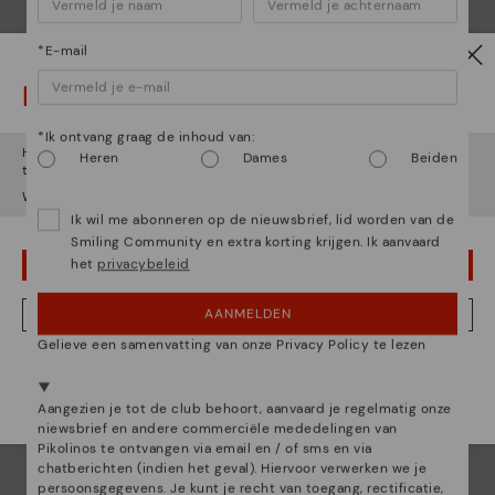
*E-mail
Let op!
Essentie van Pikolinos
*Ik ontvang graag de inhoud van:
Het lijkt erop dat je in
Verenigde Staten
bent maar je probeert
Heren
Dames
Beiden
toegang te krijgen tot de
België
website.
Ontdek nog meer
Wil je naar onze
Verenigde Staten
website gaan?
Sinds 1984 werken we eraan om elke schoen uniek te
Ik wil me abonneren op de nieuwsbrief, lid worden van de
maken.
Smiling Community en extra korting krijgen. Ik aanvaard
het
privacybeleid
OEPS! FOUTJE, IK WIL GRAAG IN VERENIGDE STATEN BLIJVEN
AANMELDEN
NEE, IK WIL DE BELGIË WEBSITE ZIEN
Gelieve een samenvatting van onze Privacy Policy te lezen
We zijn aanwezig in meer dan 29 winkels.
Kies de jouwe
shier
.
Aangezien je tot de club behoort, aanvaard je regelmatig onze
niewsbrief en andere commerciële mededelingen van
Pikolinos te ontvangen via email en / of sms en via
chatberichten (indien het geval). Hiervoor verwerken we je
persoonsgegevens. Je kunt je recht van toegang, rectificatie,