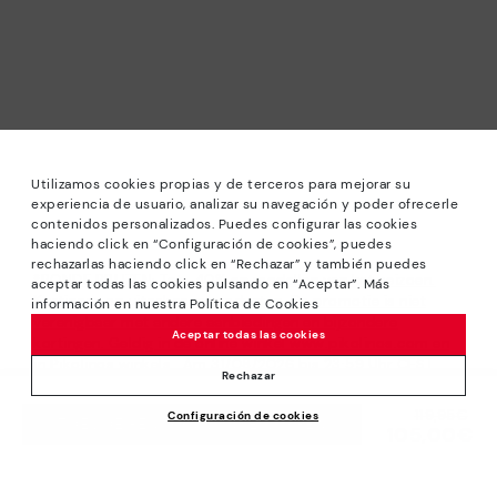
Utilizamos cookies propias y de terceros para mejorar su
experiencia de usuario, analizar su navegación y poder ofrecerle
contenidos personalizados. Puedes configurar las cookies
haciendo click en “Configuración de cookies”, puedes
rechazarlas haciendo click en “Rechazar” y también puedes
*RONDE PRIJZEN: Tot -40% op modellen van het seizoen.
aceptar todas las cookies pulsando en “Aceptar”. Más
Kortingen op uitgekozen producten. De promotie is niet
información en nuestra Política de Cookies
verenigbaar met andere aanbiedingen en bijzondere
Aceptar todas las cookies
kortingen. Geldig in de online winkel www.pikolinos.com en
in Pikolinos winkels . Am 31/08/2026 bis 23:59 Uhr CEST
Rechazar
(Brussels, Copenhagen, Madrid, Paris).
Prijs verlaagd van
119,95€
Configuración de cookies
TOEVOEGEN AAN WINKELWAGEN
*Tot -50% Extra Outletkortingen. Kortingen op uitgekozen
105,00€
tot
producten. De promotie is niet verenigbaar met andere
aanbiedingen en bijzondere kortingen. Geldig in de online
winkel www.pikolinos.com. Tot 23h59 CEST (Brussel,