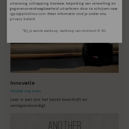
uitwissing, schrapping, bezwaar, beperking van verwerking en
gegevensoverdraagbaarheid uitoefenen door te schrijven naar
rgpd@pikolinos.com
. Meer informatie vind je onder ons
privacy beleid
.
*Bij je eerste aankoop. Aankoop van minimum € 50.
Innovatie
Ontdek nog meer
Leer is wat ons het beste beschrijft en
vertegenwoordigt.