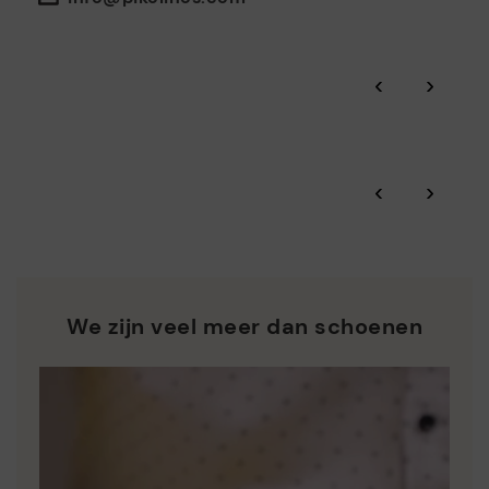
ISO 14001 Environmental management systems: Laten we
het milieu beschermen en ervoor zorgen dat onze processen
Click and collect.
minimaal verontreinigen.
‹
›
Dankzij BSCI doorlichtingen, geattesteerd door Amfori,
Pikolinos-garantie.
controleren we de duurzaamheid van sociale en
milieugerichte aspecten van de hele toeleveringsketen.
Zero Waste: We waarderen de grondstoffen door minder
Bekijk meer informatie over verzendingen
.
hier
‹
›
afvalstoffen te produceren en hergebruik ervan in de hand
te werken.
*Gratis verzending voor bestellingen van meer dan €50 - gratis
terugbezorgingen. Termijn voor retour verlengd tot 60 dagen
Pikolinos ijvert voor de duurzaamheid van al zijn materialen
voor gebruikers die geabonneerd zijn op de nieuwsbrief of voor
en productieprocessen.
clubleden.
ONTDEK MEER
We zijn veel meer dan schoenen