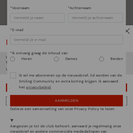
*Voornaam
*Achternaam
Essentie van Pikolinos
*E-mail
Ontdek nog meer
Let op!
Sinds 1984 werken we eraan om elke schoen uniek te
maken.
*Ik ontvang graag de inhoud van:
Het lijkt erop dat je in
Verenigde Staten
bent maar je probeert
Heren
Dames
Beiden
toegang te krijgen tot de
België
website.
Wil je naar onze
Verenigde Staten
website gaan?
Ik wil me abonneren op de nieuwsbrief, lid worden van de
Smiling Community en extra korting krijgen. Ik aanvaard
het
privacybeleid
OEPS! FOUTJE, IK WIL GRAAG IN VERENIGDE STATEN BLIJVEN
AANMELDEN
NEE, IK WIL DE BELGIË WEBSITE ZIEN
Gelieve een samenvatting van onze Privacy Policy te lezen
We zijn aanwezig in meer dan 29 winkels.
Kies de jouwe
shier
.
Aangezien je tot de club behoort, aanvaard je regelmatig onze
niewsbrief en andere commerciële mededelingen van