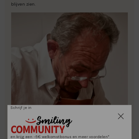
blijven zien.
Schrijf je in
en krijg een -5€ welkomstbonus en meer voordelen*