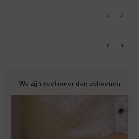
het milieu beschermen en ervoor zorgen dat onze processen
Click and collect.
minimaal verontreinigen.
‹
›
Dankzij BSCI doorlichtingen, geattesteerd door Amfori,
Pikolinos-garantie.
controleren we de duurzaamheid van sociale en
milieugerichte aspecten van de hele toeleveringsketen.
Zero Waste: We waarderen de grondstoffen door minder
Bekijk meer informatie over verzendingen
.
hier
‹
›
afvalstoffen te produceren en hergebruik ervan in de hand
te werken.
*Gratis verzending voor bestellingen van meer dan €50 - gratis
terugbezorgingen. Termijn voor retour verlengd tot 60 dagen
Pikolinos ijvert voor de duurzaamheid van al zijn materialen
voor gebruikers die geabonneerd zijn op de nieuwsbrief of voor
en productieprocessen.
clubleden.
ONTDEK MEER
We zijn veel meer dan schoenen