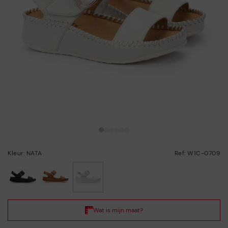
Kleur: NATA
Ref: W1C-0709
geselecteerd