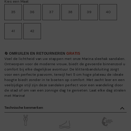
Kies een Maat
35
36
37
38
39
40
41
42
🔄 OMRUILEN EN RETOURNEREN
GRATIS
Voel de lichtheid van uw stappen met onze Marina sleehak sandalen.
Ontworpen voor de moderne vrouw, biedt de gevoerde binnenzool u
comfort bij elke dagelijkse avontuur. De klittenbandsluiting zorgt
voor een perfecte pasvorm, terwijl het 5 cm hoge plateau de ideale
hoogte biedt zonder in te boeten op comfort. Met zacht leer en een
veelzijdige stijl zijn deze sandalen perfect voor een wandeling door
de stad of om van een zonnige dag te genieten. Laat elke dag stralen
met Marina!
Technische kenmerken