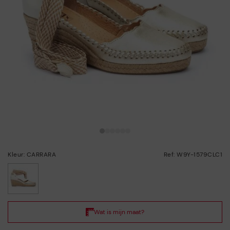
Kleur: CARRARA
Ref: W9Y-1579CLC1
geselecteerd