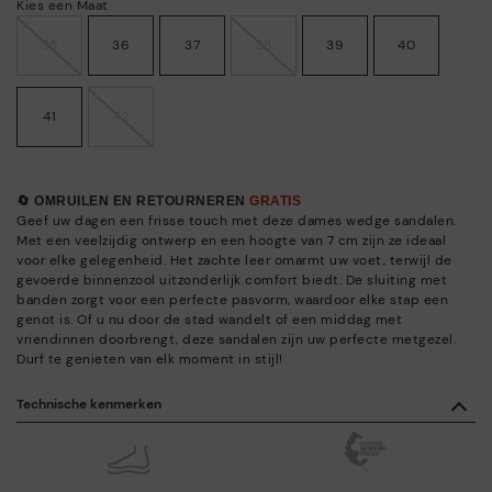
Kies een Maat
35
36
37
38
39
40
41
42
🔄 OMRUILEN EN RETOURNEREN
GRATIS
Geef uw dagen een frisse touch met deze dames wedge sandalen.
Met een veelzijdig ontwerp en een hoogte van 7 cm zijn ze ideaal
voor elke gelegenheid. Het zachte leer omarmt uw voet, terwijl de
gevoerde binnenzool uitzonderlijk comfort biedt. De sluiting met
banden zorgt voor een perfecte pasvorm, waardoor elke stap een
genot is. Of u nu door de stad wandelt of een middag met
vriendinnen doorbrengt, deze sandalen zijn uw perfecte metgezel.
Durf te genieten van elk moment in stijl!
Technische kenmerken