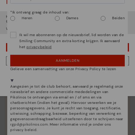
Let op!
Ontdek nog meer
Sinds 1984 werken we eraan om elke schoen uniek te
*Ik ontvang graag de inhoud van:
Het lijkt erop dat je in
Verenigde Staten
bent maar je probeert
Heren
Dames
Beiden
maken.
toegang te krijgen tot de
België
website.
Wil je naar onze
Verenigde Staten
website gaan?
Ik wil me abonneren op de nieuwsbrief, lid worden van de
Smiling Community en extra korting krijgen. Ik aanvaard
het
privacybeleid
OEPS! FOUTJE, IK WIL GRAAG IN VERENIGDE STATEN BLIJVEN
AANMELDEN
NEE, IK WIL DE BELGIË WEBSITE ZIEN
Gelieve een samenvatting van onze Privacy Policy te lezen
We zijn aanwezig in meer dan 29 winkels.
Kies de jouwe
shier
.
Aangezien je tot de club behoort, aanvaard je regelmatig onze
niewsbrief en andere commerciële mededelingen van
Pikolinos te ontvangen via email en / of sms en via
chatberichten (indien het geval). Hiervoor verwerken we je
persoonsgegevens. Je kunt je recht van toegang, rectificatie,
uitwissing, schrapping, bezwaar, beperking van verwerking en
gegevensoverdraagbaarheid uitoefenen door te schrijven naar
rgpd@pikolinos.com
. Meer informatie vind je onder ons
privacy beleid
.