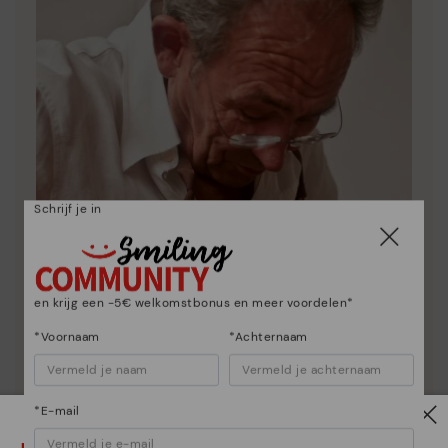
Schrijf je in
en krijg een -5€ welkomstbonus en meer voordelen*
*Voornaam
*Achternaam
*E-mail
Essentie van Pikolinos