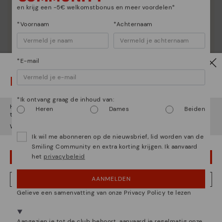
en krijg een -5€ welkomstbonus en meer voordelen*
*Voornaam
*Achternaam
Schoenverzorging
Ontdek nog meer
*E-mail
We geven je de trucs om je Pikolinos schoon te maken
en te verzorgen, zodat ze er als de eerste dag uit
Let op!
blijven zien.
*Ik ontvang graag de inhoud van:
Het lijkt erop dat je in
Verenigde Staten
bent maar je probeert
Heren
Dames
Beiden
toegang te krijgen tot de
België
website.
Wil je naar onze
Verenigde Staten
website gaan?
Ik wil me abonneren op de nieuwsbrief, lid worden van de
Smiling Community en extra korting krijgen. Ik aanvaard
het
privacybeleid
OEPS! FOUTJE, IK WIL GRAAG IN VERENIGDE STATEN BLIJVEN
AANMELDEN
NEE, IK WIL DE BELGIË WEBSITE ZIEN
Gelieve een samenvatting van onze Privacy Policy te lezen
We zijn aanwezig in meer dan 29 winkels.
Kies de jouwe
shier
.
Aangezien je tot de club behoort, aanvaard je regelmatig onze