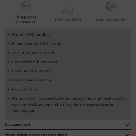
UITNEEMBARE
EXTRA COMFORT
LWG - DUURZAAM
BINNENZOOL
Wreef: 100% rundleer
Binnenvoering: 100% textiel
Zool: 100% synthetisch
Uitneembare binnenzool
Soort sluiting: Veters
Hoogte hak/Zool 2 cm
Extra Comfort
Memory Foam: Uitneembare binnenzool met maximaal comfort
voor de voetboog en hiel, dankzij de extra gewatteerde
technologie.
Duurzaamheid
Dankzij de aankoop van dit product, steun je de
Verzendingen, ruilen en retourneren