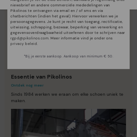
niewsbrief en andere commerciële mededelingen van
Pikolinos te ontvangen via email en / of sms en via
chatberichten (indien het geval). Hiervoor verwerken we je
persoonsgegevens. Je kunt je recht van toegang, rectificatie,
uitwissing, schrapping, bezwaar, beperking van verwerking en
gegevensoverdraagbaarheid uitoefenen door te schrijven naar
rgpd@pikolinos.com
. Meer informatie vind je onder ons
privacy beleid
.
*Bij je eerste aankoop. Aankoop van minimum € 50.
Essentie van Pikolinos
Ontdek nog meer
Sinds 1984 werken we eraan om elke schoen uniek te
maken.