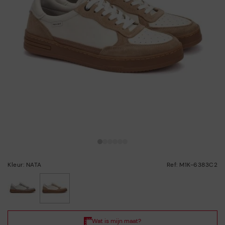
Kleur: NATA
Ref: M1K-6383C2
geselecteerd