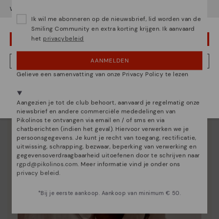
Wil je naar onze
Verenigde Staten
website gaan?
Ik wil me abonneren op de nieuwsbrief, lid worden van de
Schoenverzorging
Smiling Community en extra korting krijgen. Ik aanvaard
Ontdek nog meer
het
privacybeleid
OEPS! FOUTJE, IK WIL GRAAG IN VERENIGDE STATEN BLIJVEN
We geven je de trucs om je Pikolinos schoon te maken
AANMELDEN
en te verzorgen, zodat ze er als de eerste dag uit
NEE, IK WIL DE BELGIË WEBSITE ZIEN
blijven zien.
Gelieve een samenvatting van onze Privacy Policy te lezen
We zijn aanwezig in meer dan 29 winkels.
Kies de jouwe
shier
.
Aangezien je tot de club behoort, aanvaard je regelmatig onze
niewsbrief en andere commerciële mededelingen van
Pikolinos te ontvangen via email en / of sms en via
chatberichten (indien het geval). Hiervoor verwerken we je
persoonsgegevens. Je kunt je recht van toegang, rectificatie,
uitwissing, schrapping, bezwaar, beperking van verwerking en
gegevensoverdraagbaarheid uitoefenen door te schrijven naar
rgpd@pikolinos.com
. Meer informatie vind je onder ons
privacy beleid
.
*Bij je eerste aankoop. Aankoop van minimum € 50.