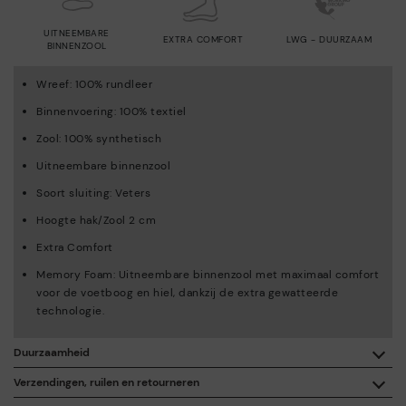
UITNEEMBARE
EXTRA COMFORT
LWG - DUURZAAM
BINNENZOOL
Wreef: 100% rundleer
Binnenvoering: 100% textiel
Zool: 100% synthetisch
Uitneembare binnenzool
Soort sluiting: Veters
Hoogte hak/Zool 2 cm
Extra Comfort
Memory Foam: Uitneembare binnenzool met maximaal comfort
voor de voetboog en hiel, dankzij de extra gewatteerde
technologie.
Duurzaamheid
Dankzij de aankoop van dit product, steun je de
Verzendingen, ruilen en retourneren
verantwoordelijke fabricatie van leer via de Leather Working