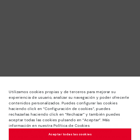
Utilizamos cookies propias y de terceros para mejorar su
experiencia de usuario, analizar su navegación y poder ofrecerle
contenidos personalizados. Puedes configurar las cookies
haciendo click en “Configuración de cookies”, puedes
rechazarlas haciendo click en “Rechazar” y también puedes
*RONDE PRIJZEN: Tot -40% op modellen van het seizoen.
aceptar todas las cookies pulsando en “Aceptar”. Más
Kortingen op uitgekozen producten. De promotie is niet
información en nuestra Política de Cookies
verenigbaar met andere aanbiedingen en bijzondere
Aceptar todas las cookies
kortingen. Geldig in de online winkel www.pikolinos.com en