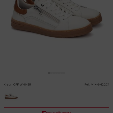
Kleur: OFF WHI-BR
Ref: M1K-6422C1
geselecteerd