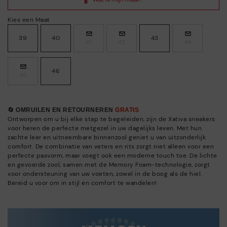
Kies een Maat
39
40
43
41
42
44
46
45
🔄 OMRUILEN EN RETOURNEREN
GRATIS
Ontworpen om u bij elke stap te begeleiden, zijn de Xativa sneakers
voor heren de perfecte metgezel in uw dagelijks leven. Met hun
zachte leer en uitneembare binnenzool geniet u van uitzonderlijk
comfort. De combinatie van veters en rits zorgt niet alleen voor een
perfecte pasvorm, maar voegt ook een moderne touch toe. De lichte
en gevoerde zool, samen met de Memory Foam-technologie, zorgt
voor ondersteuning van uw voeten, zowel in de boog als de hiel.
Bereid u voor om in stijl en comfort te wandelen!