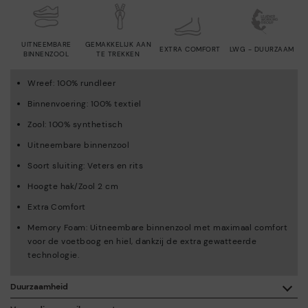
UITNEEMBARE
GEMAKKELIJK AAN
EXTRA COMFORT
LWG - DUURZAAM
BINNENZOOL
TE TREKKEN
Wreef: 100% rundleer
Binnenvoering: 100% textiel
Zool: 100% synthetisch
Uitneembare binnenzool
Soort sluiting: Veters en rits
Hoogte hak/Zool 2 cm
Extra Comfort
Memory Foam: Uitneembare binnenzool met maximaal comfort
voor de voetboog en hiel, dankzij de extra gewatteerde
technologie.
Duurzaamheid
Dankzij de aankoop van dit product, steun je de