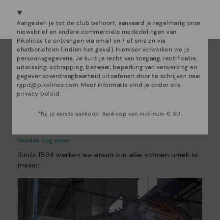
We zijn aanwezig in meer dan 29 winkels.
Kies de jouwe
shier
.
Aangezien je tot de club behoort, aanvaard je regelmatig onze
niewsbrief en andere commerciële mededelingen van
Pikolinos te ontvangen via email en / of sms en via
chatberichten (indien het geval). Hiervoor verwerken we je
persoonsgegevens. Je kunt je recht van toegang, rectificatie,
uitwissing, schrapping, bezwaar, beperking van verwerking en
gegevensoverdraagbaarheid uitoefenen door te schrijven naar
rgpd@pikolinos.com
. Meer informatie vind je onder ons
privacy beleid
.
*Bij je eerste aankoop. Aankoop van minimum € 50.
Essentie van Pikolinos
Ontdek nog meer
Sinds 1984 werken we eraan om elke schoen uniek te
maken.