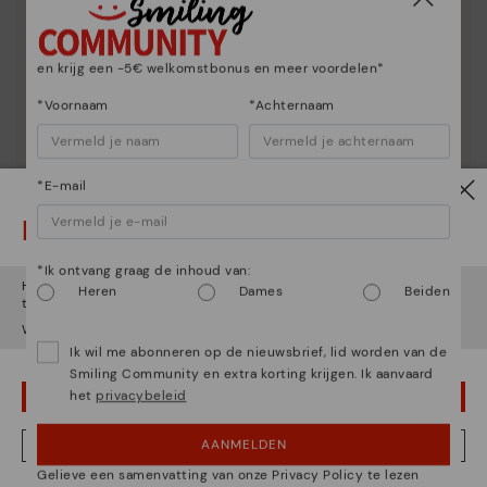
en krijg een -5€ welkomstbonus en meer voordelen*
Schoenverzorging
*Voornaam
*Achternaam
Ontdek nog meer
We geven je de trucs om je Pikolinos schoon te maken
en te verzorgen, zodat ze er als de eerste dag uit
*E-mail
blijven zien.
Let op!
*Ik ontvang graag de inhoud van:
Het lijkt erop dat je in
Verenigde Staten
bent maar je probeert
Heren
Dames
Beiden
toegang te krijgen tot de
België
website.
Wil je naar onze
Verenigde Staten
website gaan?
Ik wil me abonneren op de nieuwsbrief, lid worden van de
Smiling Community en extra korting krijgen. Ik aanvaard
het
privacybeleid
OEPS! FOUTJE, IK WIL GRAAG IN VERENIGDE STATEN BLIJVEN
AANMELDEN
NEE, IK WIL DE BELGIË WEBSITE ZIEN
Gelieve een samenvatting van onze Privacy Policy te lezen