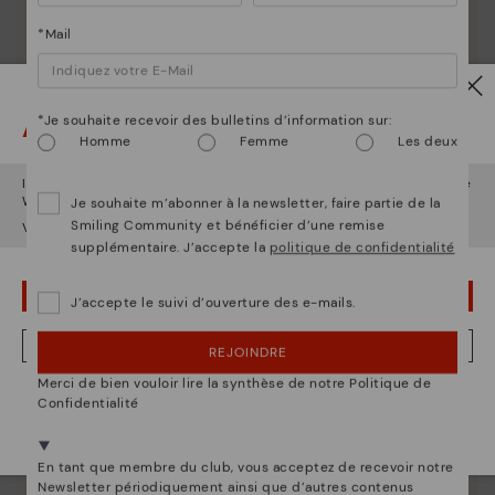
*Mail
La nature de Pikolinos
Attention !
*Je souhaite recevoir des bulletins d’information sur:
Homme
Femme
Les deux
Découvrez suite
Depuis 1984, nous nous efforçons de rendre chaque
Il semble que vous êtes en
États-Unis
et vous allez accéder au site
Web de
France
.
Je souhaite m’abonner à la newsletter, faire partie de la
chaussure unique.
Smiling Community et bénéficier d’une remise
Voulez-vous aller sur le site Web de
États-Unis
?
supplémentaire. J’accepte la
politique de confidentialité
OUPS... JE ME SUIS TROMPÉ, JE VEUX RESTER EN ÉTATS-UNIS
J’accepte le suivi d’ouverture des e-mails.
NON, JE VEUX ALLER SUR LE SITE WEB DU FRANCE
REJOINDRE
Merci de bien vouloir lire la synthèse de notre Politique de
Nous sommes présents dans plus de 29 boutiques
Confidentialité
Sélectionnez la vôtre
ici
.
En tant que membre du club, vous acceptez de recevoir notre
Newsletter périodiquement ainsi que d’autres contenus