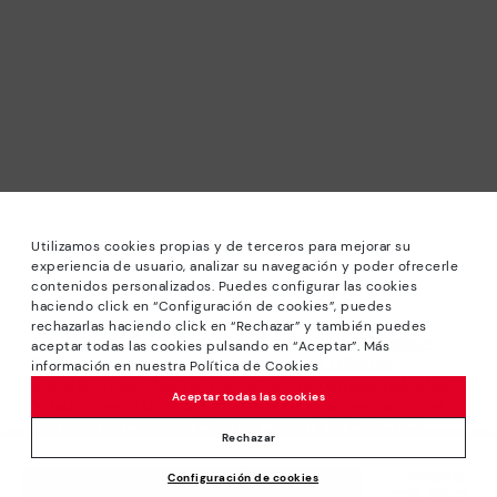
Utilizamos cookies propias y de terceros para mejorar su
experiencia de usuario, analizar su navegación y poder ofrecerle
contenidos personalizados. Puedes configurar las cookies
haciendo click en “Configuración de cookies”, puedes
rechazarlas haciendo click en “Rechazar” y también puedes
*PETITS PRIX: Jusqu’à -40% sur les modèles de la saison.
aceptar todas las cookies pulsando en “Aceptar”. Más
Réductions sur les produits sélectionnés. Offre non
información en nuestra Política de Cookies
cumulable avec d’autres promotions ou remises spéciales.
Aceptar todas las cookies
Valable dans la boutique en ligne www.pikolinos.com ainsi
que dans les magasins Pikolinos. Jusqu’à 23 h 59 CEST
Rechazar
(Brussels, Copenhagen, Madrid, Paris) du 31/08/2026.
199,95€
Prix ​​réduit de
Configuración de cookies
AJOUTER AU PANIER
*Jusqu’à -50% Réductions Extra Outlet. Réductions sur
179,95€
à