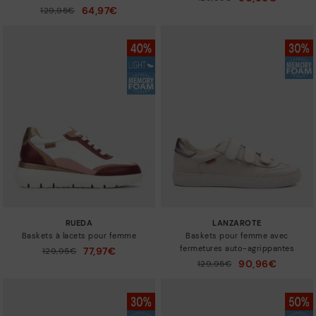
à
64,97€
129,95€
Prix ​​réduit de
à
RUEDA
LANZAROTE
Baskets à lacets pour femme
Baskets pour femme avec
fermetures auto-agrippantes
77,97€
129,95€
Prix ​​réduit de
à
90,96€
129,95€
Prix ​​réduit de
à