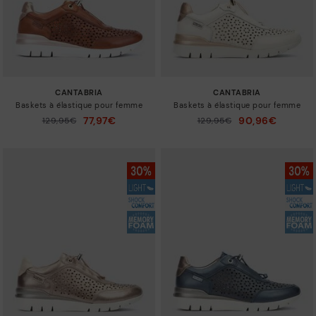
CANTABRIA
CANTABRIA
Baskets à élastique pour femme
Baskets à élastique pour femme
77,97€
90,96€
129,95€
129,95€
Prix ​​réduit de
Prix ​​réduit de
à
à