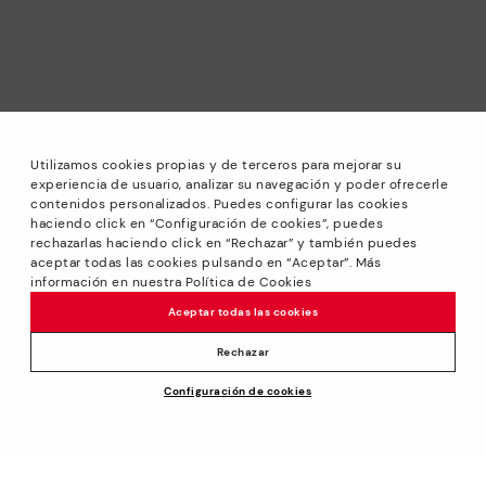
Utilizamos cookies propias y de terceros para mejorar su
experiencia de usuario, analizar su navegación y poder ofrecerle
contenidos personalizados. Puedes configurar las cookies
haciendo click en “Configuración de cookies”, puedes
rechazarlas haciendo click en “Rechazar” y también puedes
*PETITS PRIX: Jusqu’à -40% sur les modèles de la saison.
aceptar todas las cookies pulsando en “Aceptar”. Más
Réductions sur les produits sélectionnés. Offre non
información en nuestra Política de Cookies
cumulable avec d’autres promotions ou remises spéciales.
Aceptar todas las cookies
Valable dans la boutique en ligne www.pikolinos.com ainsi
que dans les magasins Pikolinos. Jusqu’à 23 h 59 CEST
Rechazar
(Brussels, Copenhagen, Madrid, Paris) du 31/08/2026.
Configuración de cookies
*Jusqu’à -50% Réductions Extra Outlet. Réductions sur
produits sélectionnés. Offre non cumulable avec d’autres
promotions ou remises spéciales. Valable dans la boutique
en ligne www.pikolinos.com. Jusqu’à 23h59 CEST (Brussels,
Copenhagen, Madrid, Paris) du 31/08/2026.