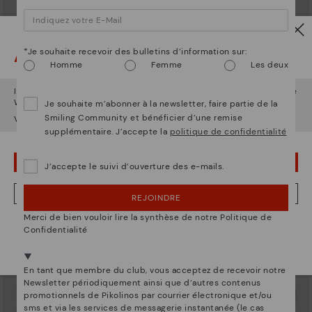
Attention !
*Je souhaite recevoir des bulletins d’information sur:
Homme
Femme
Les deux
Il semble que vous êtes en
États-Unis
et vous allez accéder au site
ARRECIFE
RUEDA
Web de
France
.
Je souhaite m’abonner à la newsletter, faire partie de la
Baskets à lacets pour femme
Baskets femme à semelle
Smiling Community et bénéficier d’une remise
Voulez-vous aller sur le site Web de
États-Unis
?
compensée
90,96€
129,95€
Prix ​​réduit de
supplémentaire. J’accepte la
politique de confidentialité
à
77,97€
129,95€
Prix ​​réduit de
à
OUPS... JE ME SUIS TROMPÉ, JE VEUX RESTER EN ÉTATS-UNIS
J’accepte le suivi d’ouverture des e-mails.
NON, JE VEUX ALLER SUR LE SITE WEB DU FRANCE
REJOINDRE
Merci de bien vouloir lire la synthèse de notre Politique de
Nous sommes présents dans plus de 29 boutiques
Confidentialité
Sélectionnez la vôtre
ici
.
En tant que membre du club, vous acceptez de recevoir notre
Newsletter périodiquement ainsi que d’autres contenus
promotionnels de Pikolinos par courrier électronique et/ou
sms et via les services de messagerie instantanée (le cas