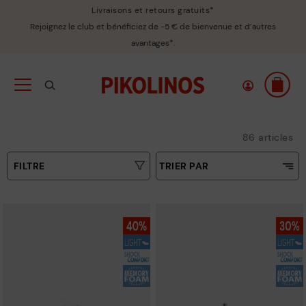
Livraisons et retours gratuits*
Rejoignez le club et bénéficiez de -5 € de bienvenue et d’autres
avantages*.
86 articles
FILTRE
TRIER PAR
Prix croissant
Type
Prix décroissant
Couleurs
Meilleures ventes
Nouvelles
Taille