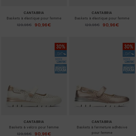
CANTABRIA
CANTABRIA
Baskets à élastique pour femme
Baskets à élastique pour femme
90,96€
90,96€
129,95€
129,95€
Prix ​​réduit de
Prix ​​réduit de
à
à
CANTABRIA
CANTABRIA
Baskets à velcro pour femme
Baskets à fermeture adhésive
pour femme
90,96€
129,95€
Prix ​​réduit de