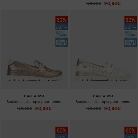
à
90,96€
129,95€
Prix ​​réduit de
à
CANTABRIA
CANTABRIA
Baskets à élastique pour femme
Baskets à élastique pour femme
90,96€
90,96€
129,95€
129,95€
Prix ​​réduit de
Prix ​​réduit de
à
à