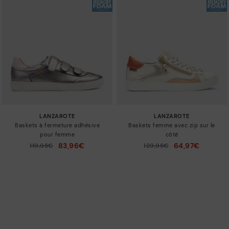
LANZAROTE
LANZAROTE
Baskets à fermeture adhésive
Baskets femme avec zip sur le
pour femme
côté
83,96€
64,97€
119,95€
129,95€
Prix ​​réduit de
Prix ​​réduit de
à
à