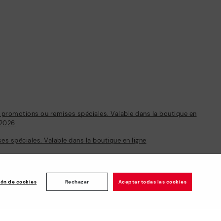
s promotions ou remises spéciales. Valable dans la boutique en
/2026.
s spéciales. Valable dans la boutique en ligne
ión de cookies
Rechazar
Aceptar todas las cookies
Note des
chise
clients: 4.7/5