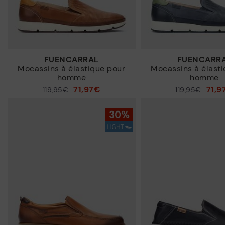
FUENCARRAL
FUENCARR
Mocassins à élastique pour
Mocassins à élast
homme
homme
71,97€
71,9
119,95€
119,95€
Prix ​​réduit de
Prix ​​réduit de
à
à