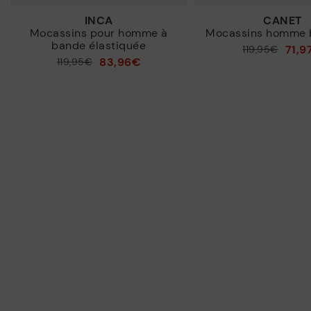
INCA
CANET
Mocassins pour homme à
Mocassins homme b
bande élastiquée
71,9
119,95€
Prix ​​réduit de
83,96€
119,95€
Prix ​​réduit de
à
à