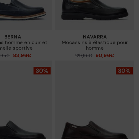
BERNA
NAVARRA
s homme en cuir et
Mocassins à élastique pour
melle sportive
homme
83,96€
90,96€
9,95€
129,95€
Prix ​​réduit de
à