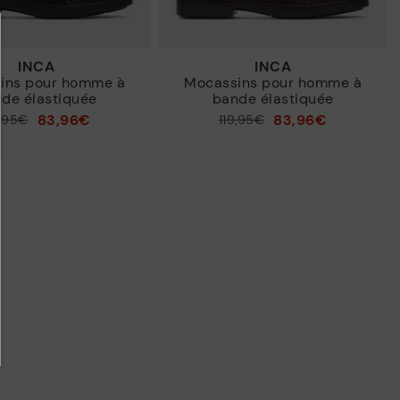
INCA
INCA
ins pour homme à
Mocassins pour homme à
de élastiquée
bande élastiquée
83,96€
83,96€
9,95€
119,95€
Prix ​​réduit de
à