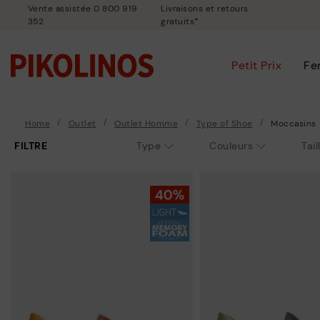
Vente assistée 0 800 919
Livraisons et retours
352
gratuits*
Petit Prix
F
Home
Outlet
Outlet Homme
Type of Shoe
Moccasins
FILTRE
Type
Couleurs
Tail