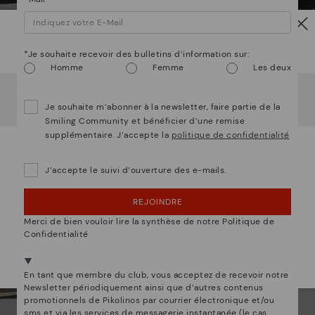
Attention !
ALICANTE
*Je souhaite recevoir des bulletins d’information sur:
e sport
Mocassins semelle sport
Mocass
Homme
Femme
Les deux
ban
96€
76,96€
109,95€
Prix ​​réduit de
Il semble que vous êtes en
États-Unis
et vous allez
11
à
Prix ​​réduit de
accéder au site Web de
France
.
Je souhaite m’abonner à la newsletter, faire partie de la
à
Voulez-vous aller sur le site Web de
États-Unis
?
Smiling Community et bénéficier d’une remise
supplémentaire. J’accepte la
politique de confidentialité
OUPS... JE ME SUIS TROMPÉ, JE VEUX RESTER
EN ÉTATS-UNIS
J’accepte le suivi d’ouverture des e-mails.
NON, JE VEUX ALLER SUR LE SITE WEB DU
REJOINDRE
FRANCE
Merci de bien vouloir lire la synthèse de notre Politique de
Confidentialité
Nous sommes présents dans plus de 29 boutiques
Sélectionnez la vôtre
ici
.
En tant que membre du club, vous acceptez de recevoir notre
Newsletter périodiquement ainsi que d’autres contenus
promotionnels de Pikolinos par courrier électronique et/ou
sms et via les services de messagerie instantanée (le cas