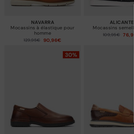
NAVARRA
ALICANTE
Mocassins à élastique pour
Mocassins semell
homme
76,
109,95€
Prix ​​réduit de
90,96€
129,95€
Prix ​​réduit de
à
à