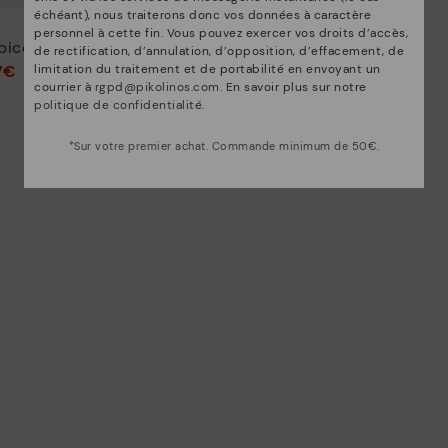
échéant), nous traiterons donc vos données à caractère
OLVERA
personnel à cette fin. Vous pouvez exercer vos droits d’accès,
icolores
Mocassins homme semelle
de rectification, d’annulation, d’opposition, d’effacement, de
sport
7€
limitation du traitement et de portabilité en envoyant un
71,97€
courrier à
rgpd@pikolinos.com
. En savoir plus sur notre
119,95€
Prix ​​réduit de
politique de confidentialité
.
à
*Sur votre premier achat. Commande minimum de 50€.