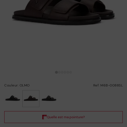
Couleur: OLMO
Ref: M6B-0088SL
choisi/ie