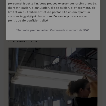
personnel à cette fin. Vous pouvez exercer vos droits d’accès,
de rectification, d’annulation, d’opposition, d’effacement, de
limitation du traitement et de portabilité en envoyant un
courrier à
rgpd@pikolinos.com
. En savoir plus sur notre
politique de confidentialité
.
La nature de Pikolinos
Découvrez suite
*Sur votre premier achat. Commande minimum de 50€.
Depuis 1984, nous nous efforçons de rendre chaque
chaussure unique.