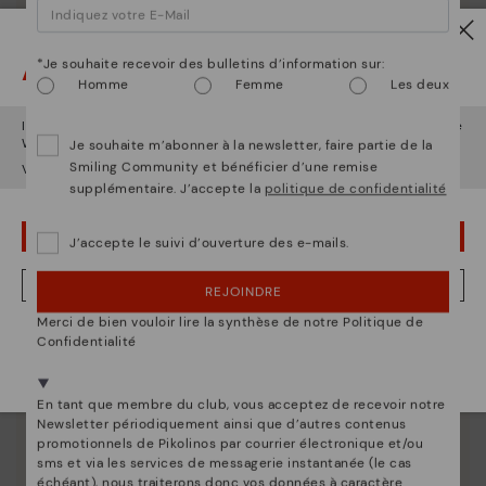
restent aussi belles qu'au premier jour.
Attention !
*Je souhaite recevoir des bulletins d’information sur:
Homme
Femme
Les deux
Il semble que vous êtes en
États-Unis
et vous allez accéder au site
Web de
France
.
Je souhaite m’abonner à la newsletter, faire partie de la
Smiling Community et bénéficier d’une remise
Voulez-vous aller sur le site Web de
États-Unis
?
supplémentaire. J’accepte la
politique de confidentialité
OUPS... JE ME SUIS TROMPÉ, JE VEUX RESTER EN ÉTATS-UNIS
J’accepte le suivi d’ouverture des e-mails.
NON, JE VEUX ALLER SUR LE SITE WEB DU FRANCE
REJOINDRE
Merci de bien vouloir lire la synthèse de notre Politique de
Nous sommes présents dans plus de 29 boutiques
Confidentialité
Sélectionnez la vôtre
ici
.
En tant que membre du club, vous acceptez de recevoir notre
Newsletter périodiquement ainsi que d’autres contenus
promotionnels de Pikolinos par courrier électronique et/ou
sms et via les services de messagerie instantanée (le cas
échéant), nous traiterons donc vos données à caractère