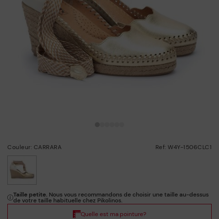
Couleur: CARRARA
Ref: W4Y-1506CLC1
choisi/ie