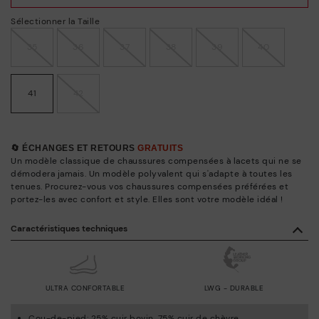
Sélectionner la Taille
35
36
37
38
39
40
41
42
🔄 ÉCHANGES ET RETOURS
GRATUITS
Un modèle classique de chaussures compensées à lacets qui ne se
démodera jamais. Un modèle polyvalent qui s'adapte à toutes les
tenues. Procurez-vous vos chaussures compensées préférées et
portez-les avec confort et style. Elles sont votre modèle idéal !
Caractéristiques techniques
ULTRA CONFORTABLE
LWG - DURABLE
Cou-de-pied: 25% cuir bovin, 75% cuir de chèvre