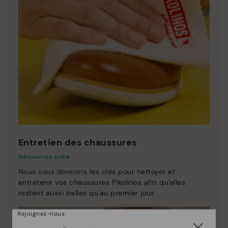
Entretien des chaussures
Découvrez suite
Nous vous donnons les clés pour nettoyer et
entretenir vos chaussures Pikolinos afin qu'elles
restent aussi belles qu'au premier jour.
Rejoignez-nous