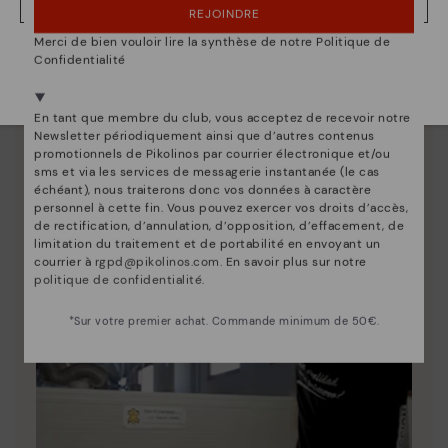
NON, JE VEUX ALLER SUR LE SITE WEB DU FRANCE
La nature de Pikolinos
REJOINDRE
Merci de bien vouloir lire la synthèse de notre Politique de
Découvrez suite
Nous sommes présents dans plus de 29 boutiques
Confidentialité
Depuis 1984, nous nous efforçons de rendre chaque
Sélectionnez la vôtre
ici
.
chaussure unique.
En tant que membre du club, vous acceptez de recevoir notre
Newsletter périodiquement ainsi que d’autres contenus
promotionnels de Pikolinos par courrier électronique et/ou
sms et via les services de messagerie instantanée (le cas
échéant), nous traiterons donc vos données à caractère
personnel à cette fin. Vous pouvez exercer vos droits d’accès,
de rectification, d’annulation, d’opposition, d’effacement, de
limitation du traitement et de portabilité en envoyant un
courrier à
rgpd@pikolinos.com
. En savoir plus sur notre
politique de confidentialité
.
*Sur votre premier achat. Commande minimum de 50€.