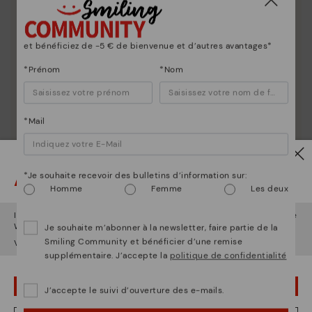
et bénéficiez de -5 € de bienvenue et d’autres avantages*
*Prénom
*Nom
*Mail
Attention !
*Je souhaite recevoir des bulletins d’information sur:
Homme
Femme
Les deux
Il semble que vous êtes en
États-Unis
et vous allez accéder au site
Web de
France
.
Je souhaite m’abonner à la newsletter, faire partie de la
Smiling Community et bénéficier d’une remise
Voulez-vous aller sur le site Web de
États-Unis
?
supplémentaire. J’accepte la
politique de confidentialité
OUPS... JE ME SUIS TROMPÉ, JE VEUX RESTER EN ÉTATS-UNIS
J’accepte le suivi d’ouverture des e-mails.