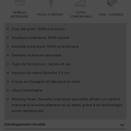
SEMELLE
ULTRA
FACILE À ENFILER
LWG - DURABLE
INTÉRIEURE
CONFORTABLE
AMOVIBLE
Cou-de-pied: 100% cuir bovin
Doublure intérieure: 100% textile
Semelle extérieure: 100% synthétique
Semelle intérieure amovible
Type de fermeture : Lacets et zip
Hauteur du talon/Semelle 2.5 cm
Conçu en Espagne et fabriqué en Inde
Ultra Confortable
Memory Foam: Semelle intérieure amovible offrant un confort
maximal à la voûte plantaire et au talon, grâce à sa technologie
extra-rembourrée.
Développement durable