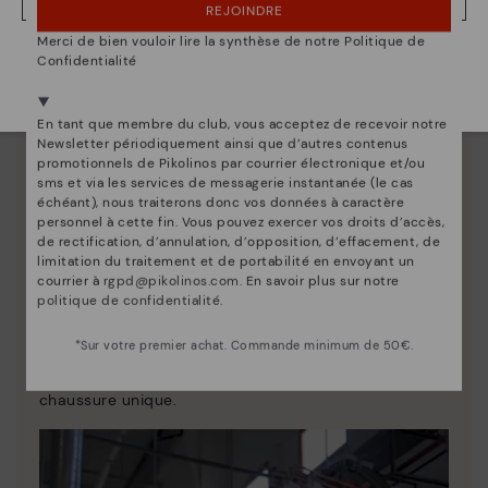
NON, JE VEUX ALLER SUR LE SITE WEB DU FRANCE
REJOINDRE
Merci de bien vouloir lire la synthèse de notre Politique de
Nous sommes présents dans plus de 29 boutiques
Confidentialité
Sélectionnez la vôtre
ici
.
En tant que membre du club, vous acceptez de recevoir notre
Newsletter périodiquement ainsi que d’autres contenus
promotionnels de Pikolinos par courrier électronique et/ou
sms et via les services de messagerie instantanée (le cas
échéant), nous traiterons donc vos données à caractère
personnel à cette fin. Vous pouvez exercer vos droits d’accès,
de rectification, d’annulation, d’opposition, d’effacement, de
limitation du traitement et de portabilité en envoyant un
courrier à
rgpd@pikolinos.com
. En savoir plus sur notre
politique de confidentialité
.
La nature de Pikolinos
Découvrez suite
*Sur votre premier achat. Commande minimum de 50€.
Depuis 1984, nous nous efforçons de rendre chaque
chaussure unique.