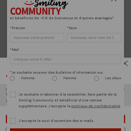
et bénéficiez de -5 € de bienvenue et d’autres avantages*
*Prénom
*Nom
Entretien des chaussures
Découvrez suite
Nous vous donnons les clés pour nettoyer et
*Mail
entretenir vos chaussures Pikolinos afin qu'elles
restent aussi belles qu'au premier jour.
Attention !
*Je souhaite recevoir des bulletins d’information sur:
Homme
Femme
Les deux
Il semble que vous êtes en
États-Unis
et vous allez accéder au site
Web de
France
.
Je souhaite m’abonner à la newsletter, faire partie de la
Smiling Community et bénéficier d’une remise
Voulez-vous aller sur le site Web de
États-Unis
?
supplémentaire. J’accepte la
politique de confidentialité
OUPS... JE ME SUIS TROMPÉ, JE VEUX RESTER EN ÉTATS-UNIS
J’accepte le suivi d’ouverture des e-mails.