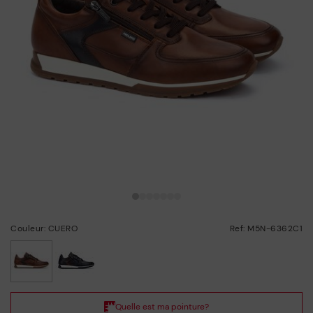
Couleur: CUERO
Ref: M5N-6362C1
choisi/ie