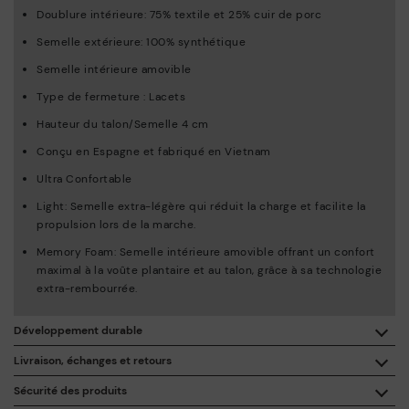
Doublure intérieure: 75% textile et 25% cuir de porc
Semelle extérieure: 100% synthétique
Semelle intérieure amovible
Type de fermeture : Lacets
Hauteur du talon/Semelle 4 cm
Conçu en Espagne et fabriqué en Vietnam
Ultra Confortable
Light: Semelle extra-légère qui réduit la charge et facilite la
propulsion lors de la marche.
Memory Foam: Semelle intérieure amovible offrant un confort
maximal à la voûte plantaire et au talon, grâce à sa technologie
extra-rembourrée.
Développement durable
En achetant ce produit, vous soutenez une fabrication éco-
Livraison, échanges et retours
responsable du cuir via le Leather Working Group.
Sécurité des produits
Livraison gratuite à partir de 50 € d'achat.