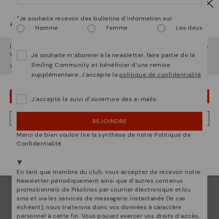
Attention !
*Je souhaite recevoir des bulletins d’information sur:
Homme
Femme
Les deux
Il semble que vous êtes en
États-Unis
et vous allez accéder au site
Web de
France
.
Je souhaite m’abonner à la newsletter, faire partie de la
La nature de Pikolinos
Smiling Community et bénéficier d’une remise
Voulez-vous aller sur le site Web de
États-Unis
?
supplémentaire. J’accepte la
politique de confidentialité
Découvrez suite
Depuis 1984, nous nous efforçons de rendre chaque
OUPS... JE ME SUIS TROMPÉ, JE VEUX RESTER EN ÉTATS-UNIS
J’accepte le suivi d’ouverture des e-mails.
chaussure unique.
NON, JE VEUX ALLER SUR LE SITE WEB DU FRANCE
REJOINDRE
Merci de bien vouloir lire la synthèse de notre Politique de
Nous sommes présents dans plus de 29 boutiques
Confidentialité
Sélectionnez la vôtre
ici
.
En tant que membre du club, vous acceptez de recevoir notre
Newsletter périodiquement ainsi que d’autres contenus
promotionnels de Pikolinos par courrier électronique et/ou
sms et via les services de messagerie instantanée (le cas
échéant), nous traiterons donc vos données à caractère
personnel à cette fin. Vous pouvez exercer vos droits d’accès,