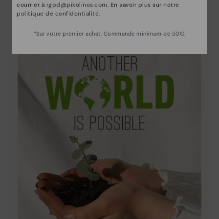
courrier à
rgpd@pikolinos.com
. En savoir plus sur notre
Découvrez suite
politique de confidentialité
.
Le cuir est ce qui nous définit et nous représente le
mieux.
*Sur votre premier achat. Commande minimum de 50€.