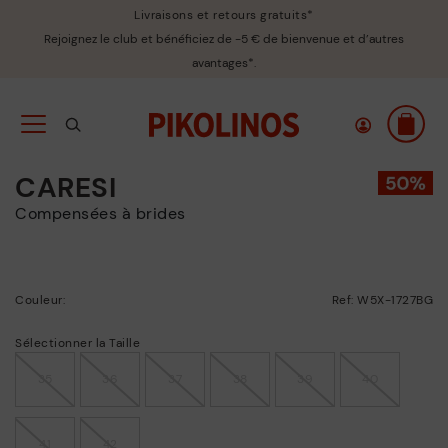
Livraisons et retours gratuits*
Rejoignez le club et bénéficiez de -5 € de bienvenue et d’autres
avantages*.
CARESI
Compensées à brides
Couleur:
Ref: W5X-1727BG
Sélectionner la Taille
35
36
37
38
39
40
41
42