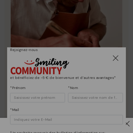
Rejoignez-nous
et bénéficiez de -5 € de bienvenue et d’autres avantages*
La nature de Pikolinos
*Prénom
*Nom
Découvrez suite
Depuis 1984, nous nous efforçons de rendre chaque
chaussure unique.
*Mail
*Je souhaite recevoir des bulletins d’information sur: