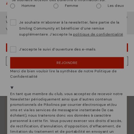
Attention !
Homme
Femme
Les deux
Il semble que vous êtes en
États-Unis
et vous allez accéder au site
Web de
France
.
Je souhaite m’abonner à la newsletter, faire partie de la
Smiling Community et bénéficier d’une remise
Voulez-vous aller sur le site Web de
États-Unis
?
supplémentaire. J’accepte la
politique de confidentialité
OUPS... JE ME SUIS TROMPÉ, JE VEUX RESTER EN ÉTATS-UNIS
J’accepte le suivi d’ouverture des e-mails.
NON, JE VEUX ALLER SUR LE SITE WEB DU FRANCE
REJOINDRE
Merci de bien vouloir lire la synthèse de notre Politique de
Nous sommes présents dans plus de 29 boutiques
Confidentialité
Sélectionnez la vôtre
ici
.
En tant que membre du club, vous acceptez de recevoir notre
Newsletter périodiquement ainsi que d’autres contenus
promotionnels de Pikolinos par courrier électronique et/ou
sms et via les services de messagerie instantanée (le cas
échéant), nous traiterons donc vos données à caractère
personnel à cette fin. Vous pouvez exercer vos droits d’accès,
de rectification, d’annulation, d’opposition, d’effacement, de
Innovation
limitation du traitement et de portabilité en envoyant un