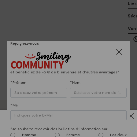
Livr
Sécu
La
Ven
po
en
ici
Rejoignez-nous
et bénéficiez de -5 € de bienvenue et d’autres avantages*
*Prénom
*Nom
Po
*Mail
mmes bien plus que des chaussur
*L
Attention !
gr
*Je souhaite recevoir des bulletins d’information sur:
ne
Homme
Femme
Les deux