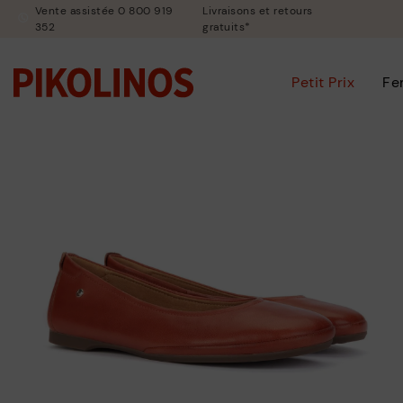
Vente assistée 0 800 919
Livraisons et retours
352
gratuits*
Petit Prix
F