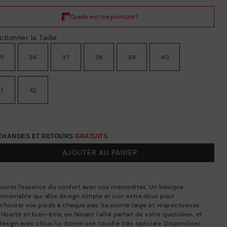
ctionner la Taille
35
36
37
38
39
40
41
42
ÉCHANGES ET RETOURS
GRATUITS
AJOUTER AU PANIER
uvrez l'essence du confort avec nos merceditas. Un basique
ntournable qui allie design simple et cuir extra doux pour
chouter vos pieds à chaque pas. Sa pointe large et respectueuse
 liberté et bien-être, en faisant l'allié parfait de votre quotidien, et
design avec clous lui donne une touche très spéciale. Disponibles