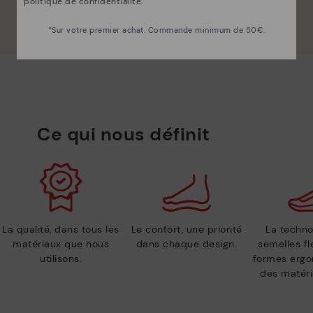
politique de confidentialité
.
*Sur votre premier achat. Commande minimum de 50€.
Ce qui nous définit
La qualité, dans tous les
Le confort, une priorité
La techno
matériaux que nous
dans chaque design.
semelles fl
utilisons.
formes ergo
des matéri