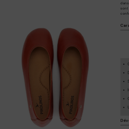
dans
sont
confo
Car
Dév