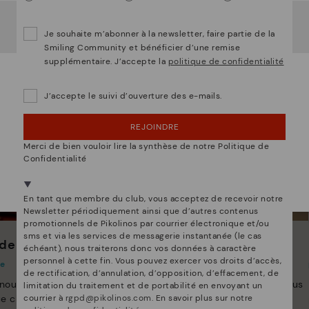
Il semble que vous êtes en
États-Unis
et vous allez
accéder au site Web de
France
.
Je souhaite m’abonner à la newsletter, faire partie de la
Voulez-vous aller sur le site Web de
États-Unis
?
Smiling Community et bénéficier d’une remise
supplémentaire. J’accepte la
politique de confidentialité
OUPS... JE ME SUIS TROMPÉ, JE VEUX RESTER
EN ÉTATS-UNIS
J’accepte le suivi d’ouverture des e-mails.
NON, JE VEUX ALLER SUR LE SITE WEB DU
REJOINDRE
FRANCE
Merci de bien vouloir lire la synthèse de notre Politique de
Confidentialité
Nous sommes présents dans plus de 29 boutiques
Sélectionnez la vôtre
ici
.
En tant que membre du club, vous acceptez de recevoir notre
Newsletter périodiquement ainsi que d’autres contenus
promotionnels de Pikolinos par courrier électronique et/ou
sms et via les services de messagerie instantanée (le cas
de Pikolinos
Innovation
échéant), nous traiterons donc vos données à caractère
personnel à cette fin. Vous pouvez exercer vos droits d’accès,
te
Découvrez suite
de rectification, d’annulation, d’opposition, d’effacement, de
 nous nous efforçons de
Le cuir est ce qui nous définit et nous
limitation du traitement et de portabilité en envoyant un
courrier à
rgpd@pikolinos.com
. En savoir plus sur notre
e chaussure unique.
représente le mieux.