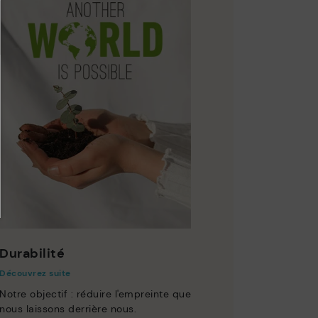
Durabilité
Découvrez suite
Notre objectif : réduire l'empreinte que
nous laissons derrière nous.