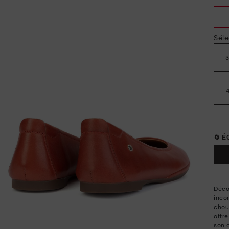
Séle
🔄 
Déco
inco
chou
offre
son 