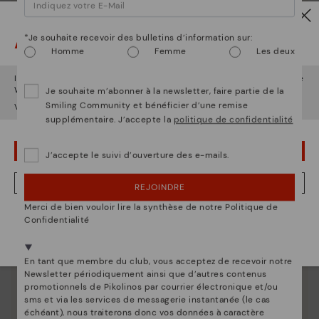
Attention !
*Je souhaite recevoir des bulletins d’information sur:
Homme
Femme
Les deux
La nature de Pikolinos
Il semble que vous êtes en
États-Unis
et vous allez accéder au site
Web de
France
.
Je souhaite m’abonner à la newsletter, faire partie de la
Découvrez suite
Smiling Community et bénéficier d’une remise
Voulez-vous aller sur le site Web de
États-Unis
?
Depuis 1984, nous nous efforçons de rendre chaque
supplémentaire. J’accepte la
politique de confidentialité
chaussure unique.
OUPS... JE ME SUIS TROMPÉ, JE VEUX RESTER EN ÉTATS-UNIS
J’accepte le suivi d’ouverture des e-mails.
NON, JE VEUX ALLER SUR LE SITE WEB DU FRANCE
REJOINDRE
Merci de bien vouloir lire la synthèse de notre Politique de
Nous sommes présents dans plus de 29 boutiques
Confidentialité
Sélectionnez la vôtre
ici
.
En tant que membre du club, vous acceptez de recevoir notre
Newsletter périodiquement ainsi que d’autres contenus
promotionnels de Pikolinos par courrier électronique et/ou
sms et via les services de messagerie instantanée (le cas
échéant), nous traiterons donc vos données à caractère