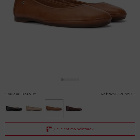
Couleur: BRANDY
Ref: W2S-2655CO
choisi/ie