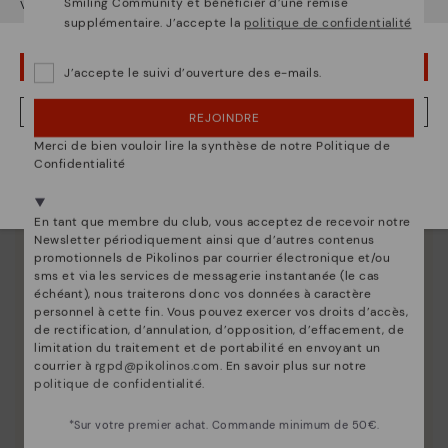
Smiling Community et bénéficier d’une remise
Voulez-vous aller sur le site Web de
États-Unis
?
supplémentaire. J’accepte la
politique de confidentialité
OUPS... JE ME SUIS TROMPÉ, JE VEUX RESTER EN ÉTATS-UNIS
J’accepte le suivi d’ouverture des e-mails.
La nature de Pikolinos
NON, JE VEUX ALLER SUR LE SITE WEB DU FRANCE
Découvrez suite
REJOINDRE
Depuis 1984, nous nous efforçons de rendre chaque
Merci de bien vouloir lire la synthèse de notre Politique de
Nous sommes présents dans plus de 29 boutiques
chaussure unique.
Confidentialité
Sélectionnez la vôtre
ici
.
En tant que membre du club, vous acceptez de recevoir notre
Newsletter périodiquement ainsi que d’autres contenus
promotionnels de Pikolinos par courrier électronique et/ou
sms et via les services de messagerie instantanée (le cas
échéant), nous traiterons donc vos données à caractère
personnel à cette fin. Vous pouvez exercer vos droits d’accès,
de rectification, d’annulation, d’opposition, d’effacement, de
limitation du traitement et de portabilité en envoyant un
courrier à
rgpd@pikolinos.com
. En savoir plus sur notre
politique de confidentialité
.
*Sur votre premier achat. Commande minimum de 50€.