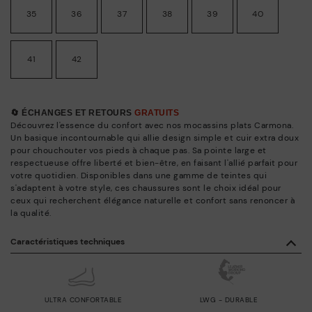
35
36
37
38
39
40
41
42
🔄 ÉCHANGES ET RETOURS
GRATUITS
Découvrez l'essence du confort avec nos mocassins plats Carmona.
Un basique incontournable qui allie design simple et cuir extra doux
pour chouchouter vos pieds à chaque pas. Sa pointe large et
respectueuse offre liberté et bien-être, en faisant l'allié parfait pour
votre quotidien. Disponibles dans une gamme de teintes qui
s'adaptent à votre style, ces chaussures sont le choix idéal pour
ceux qui recherchent élégance naturelle et confort sans renoncer à
la qualité.
Caractéristiques techniques
ULTRA CONFORTABLE
LWG - DURABLE