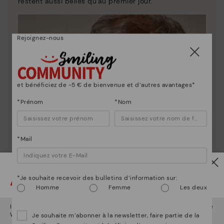
restent aussi belles qu'au premier jour.
Rejoignez-nous
et bénéficiez de -5 € de bienvenue et d’autres avantages*
*Prénom
*Nom
*Mail
Attention !
*Je souhaite recevoir des bulletins d’information sur:
Homme
Femme
Les deux
Il semble que vous êtes en
États-Unis
et vous allez accéder au site
Web de
France
.
Je souhaite m’abonner à la newsletter, faire partie de la