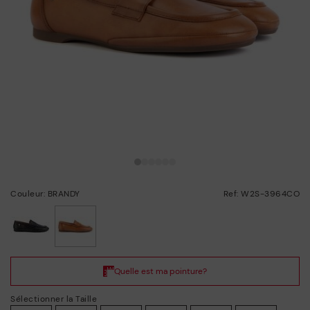
Couleur: BRANDY
Ref: W2S-3964CO
choisi/ie
Sélectionner la Taille